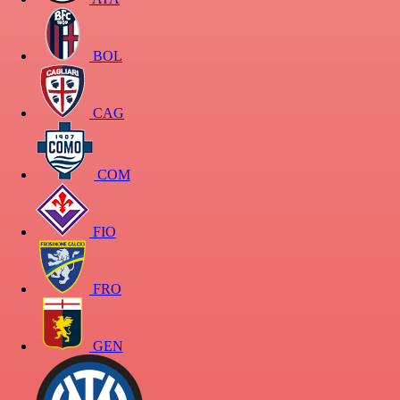
BOL
CAG
COM
FIO
FRO
GEN