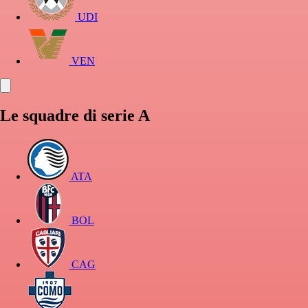
UDI
VEN
Le squadre di serie A
ATA
BOL
CAG