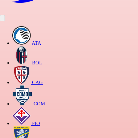
ATA
BOL
CAG
COM
FIO