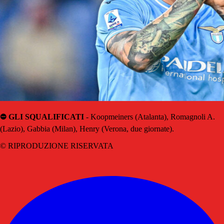
⛔️ GLI SQUALIFICATI
- Koopmeiners (Atalanta), Romagnoli A.
(Lazio), Gabbia (Milan), Henry (Verona, due giornate).
© RIPRODUZIONE RISERVATA