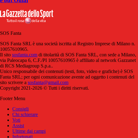
e out Oulai
SOS Fanta
SOS Fanta SRL è una società iscritta al Registro Imprese di Milano n.
10057610965.
Il sito
sosfanta.com
di titolarità di SOS Fanta SRL, con sede a Milano,
via Paleocapa 6, C.F./PI 10057610965 è affiliato al network Gazzanet
di RCS Mediagroup S.p.a..
Unico responsabile dei contenuti (testi, foto, video e grafiche) è SOS
Fanta SRL; per ogni comunicazione avente ad oggetto i contenuti del
sito scrivere a
sosfanta@gmail.com
Copyright 2021-2026 © Tutti i diritti riservati.
Footer Menu
Consigli
Chi schierare
Voti
Assist
Ultime dai campi
Infortunati