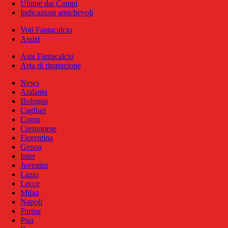
Ultime dai Campi
Indicazioni amichevoli
Voti Fantacalcio
Assist
Asta Fantacalcio
Asta di riparazione
News
Atalanta
Bologna
Cagliari
Como
Cremonese
Fiorentina
Genoa
Inter
Juventus
Lazio
Lecce
Milan
Napoli
Parma
Pisa