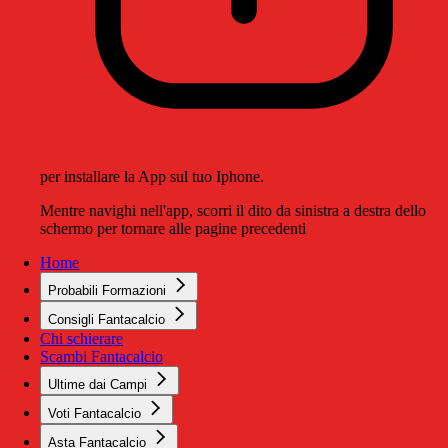
per installare la App sul tuo Iphone.
Mentre navighi nell'app, scorri il dito da sinistra a destra dello
schermo per tornare alle pagine precedenti
Home
Probabili Formazioni
Consigli Fantacalcio
Chi schierare
Scambi Fantacalcio
Ultime dai Campi
Voti Fantacalcio
Asta Fantacalcio