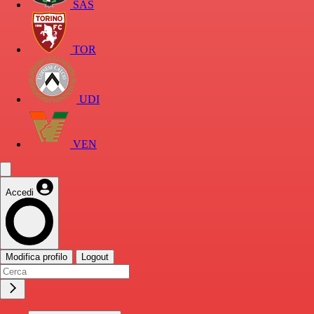
SAS
TOR
UDI
VEN
Accedi
Modifica profilo
Logout