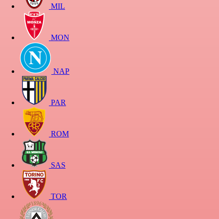
MIL
MON
NAP
PAR
ROM
SAS
TOR