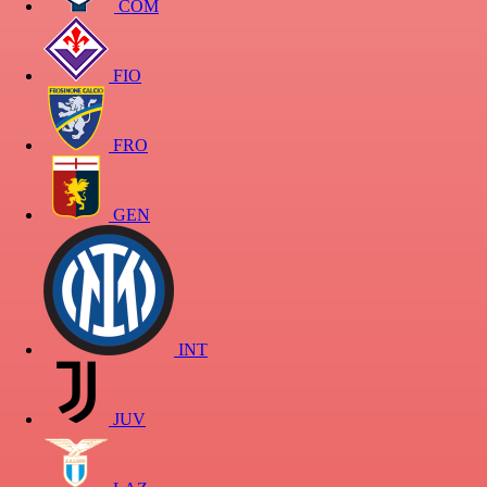
COM
FIO
FRO
GEN
INT
JUV