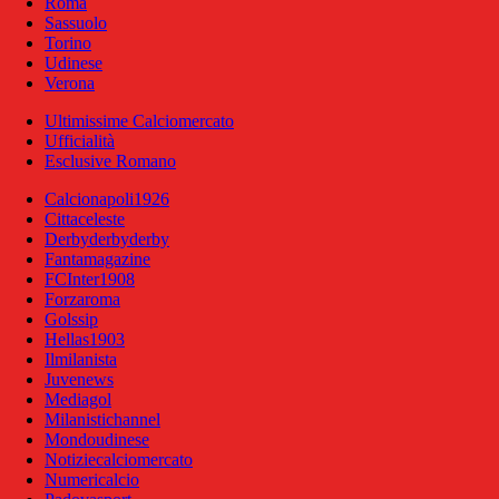
Roma
Sassuolo
Torino
Udinese
Verona
Ultimissime Calciomercato
Ufficialità
Esclusive Romano
Calcionapoli1926
Cittaceleste
Derbyderbyderby
Fantamagazine
FCInter1908
Forzaroma
Golssip
Hellas1903
Ilmilanista
Juvenews
Mediagol
Milanistichannel
Mondoudinese
Notiziecalciomercato
Numericalcio