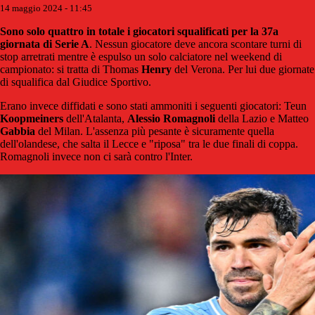
14 maggio 2024 - 11:45
Sono solo quattro in totale i giocatori squalificati per la 37a
giornata di Serie A
. Nessun giocatore deve ancora scontare turni di
stop arretrati mentre è espulso un solo calciatore nel weekend di
campionato: si tratta di Thomas
Henry
del Verona. Per lui due giornate
di squalifica dal Giudice Sportivo.
Erano invece diffidati e sono stati ammoniti i seguenti giocatori: Teun
Koopmeiners
dell'Atalanta,
Alessio Romagnoli
della Lazio e Matteo
Gabbia
del Milan. L'assenza più pesante è sicuramente quella
dell'olandese, che salta il Lecce e "riposa" tra le due finali di coppa.
Romagnoli invece non ci sarà contro l'Inter.