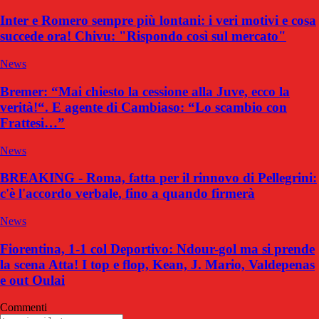
Inter e Romero sempre più lontani: i veri motivi e cosa
succede ora! Chivu: "Rispondo così sul mercato"
News
Bremer: “Mai chiesto la cessione alla Juve, ecco la
verità!“. E agente di Cambiaso: “Lo scambio con
Frattesi…”
News
BREAKING - Roma, fatta per il rinnovo di Pellegrini:
c'è l'accordo verbale, fino a quando firmerà
News
Fiorentina, 1-1 col Deportivo: Ndour-gol ma si prende
la scena Atta! I top e flop, Kean, J. Mario, Valdepenas
e out Oulai
Commenti