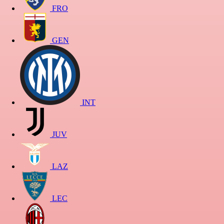
FRO
GEN
INT
JUV
LAZ
LEC