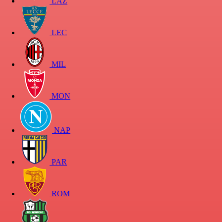
LAZ
LEC
MIL
MON
NAP
PAR
ROM