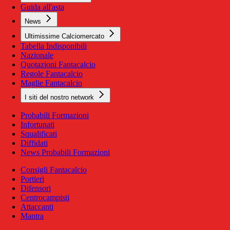
Guida all'asta
News
Ultimissime Calciomercato
Tabella Indisponibili
Nazionale
Quotazioni Fantacalcio
Regole Fantacalcio
Maglie Fantacalcio
I siti del nostro network
Probabili Formazioni
Infortunati
Squalificati
Diffidati
News Probabili Formazioni
Consigli Fantacalcio
Portieri
Difensori
Centrocampisti
Attaccanti
Mantra