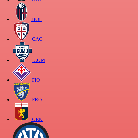
BOL
CAG
COM
FIO
FRO
GEN