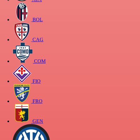
BOL
CAG
COM
FIO
FRO
GEN