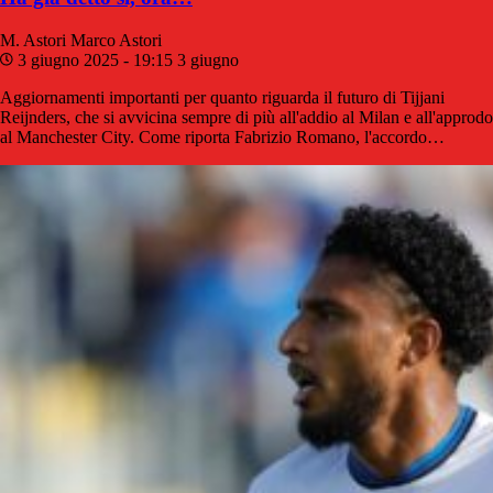
M. Astori
Marco Astori
3 giugno 2025 - 19:15
3 giugno
Aggiornamenti importanti per quanto riguarda il futuro di Tijjani
Reijnders, che si avvicina sempre di più all'addio al Milan e all'approdo
al Manchester City. Come riporta Fabrizio Romano, l'accordo…