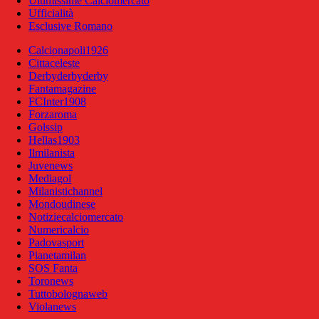
Ultimissime Calciomercato
Ufficialità
Esclusive Romano
Calcionapoli1926
Cittaceleste
Derbyderbyderby
Fantamagazine
FCInter1908
Forzaroma
Golssip
Hellas1903
Ilmilanista
Juvenews
Mediagol
Milanistichannel
Mondoudinese
Notiziecalciomercato
Numericalcio
Padovasport
Pianetamilan
SOS Fanta
Toronews
Tuttobolognaweb
Violanews