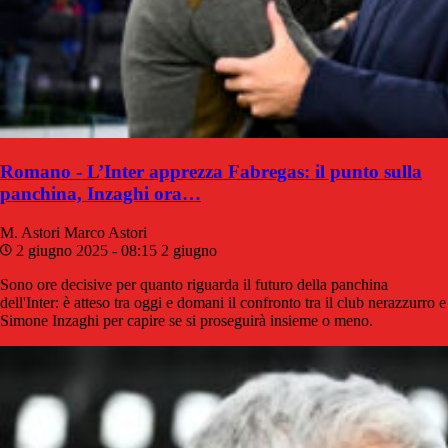
Romano - L’Inter apprezza Fabregas: il punto sulla
panchina, Inzaghi ora…
M. Astori
Marco Astori
2 giugno 2025 - 08:15
2 giugno
Sono ore decisive per quanto riguarda il futuro della panchina
dell'Inter: è atteso tra oggi e domani il confronto tra il club nerazzurro e
Simone Inzaghi per capire se si proseguirà insieme o meno.