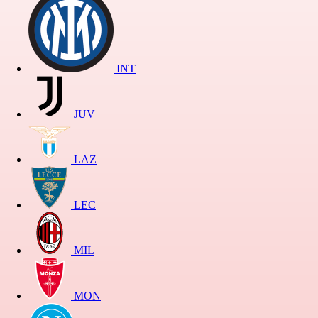
INT
JUV
LAZ
LEC
MIL
MON