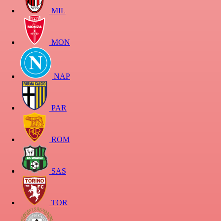
MIL
MON
NAP
PAR
ROM
SAS
TOR