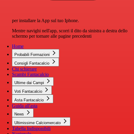
per installare la App sul tuo Iphone.
Mentre navighi nell'app, scorri il dito da sinistra a destra dello
schermo per tornare alle pagine precedenti
Home
Probabili Formazioni
Consigli Fantacalcio
Chi schierare
Scambi Fantacalcio
Ultime dai Campi
Voti Fantacalcio
Asta Fantacalcio
Guida all'asta
News
Ultimissime Calciomercato
Tabella Indisponibili
Nazionale