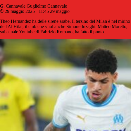
G. Cannavale
Guglielmo Cannavale
29 maggio 2025 - 11:45
29 maggio
Theo Hernandez ha delle sirene arabe. Il terzino del Milan è nel mirino
dell'Al Hilal, il club che vuol anche Simone Inzaghi. Matteo Moretto,
sul canale Youtube di Fabrizio Romano, ha fatto il punto…