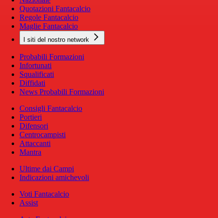
Quotazioni Fantacalcio
Regole Fantacalcio
Maglie Fantacalcio
I siti del nostro network
Probabili Formazioni
Infortunati
Squalificati
Diffidati
News Probabili Formazioni
Consigli Fantacalcio
Portieri
Difensori
Centrocampisti
Attaccanti
Mantra
Ultime dai Campi
Indicazioni amichevoli
Voti Fantacalcio
Assist