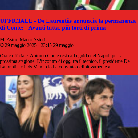
UFFICIALE - De Laurentiis annuncia la permanenza
di Conte: "Avanti tutta, più forti di prima"
M. Astori
Marco Astori
29 maggio 2025 - 23:45
29 maggio
Ora è ufficiale: Antonio Conte resta alla guida del Napoli per la
prossima stagione. L'incontro di oggi tra il tecnico, il presidente De
Laurentiis e il ds Manna lo ha convinto definitivamente a…