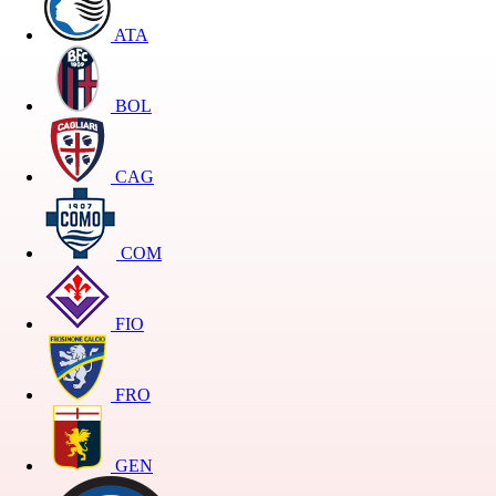
ATA
BOL
CAG
COM
FIO
FRO
GEN