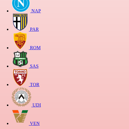
NAP
PAR
ROM
SAS
TOR
UDI
VEN