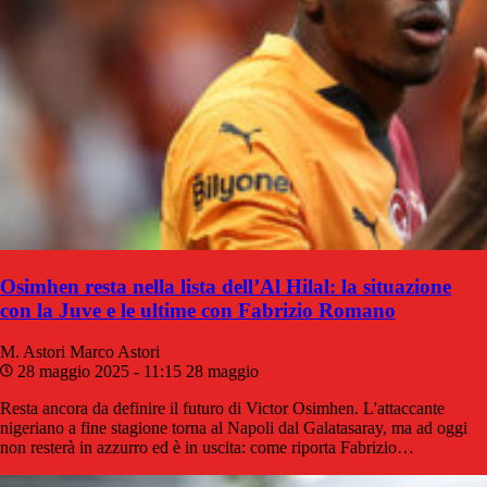
Osimhen resta nella lista dell’Al Hilal: la situazione
con la Juve e le ultime con Fabrizio Romano
M. Astori
Marco Astori
28 maggio 2025 - 11:15
28 maggio
Resta ancora da definire il futuro di Victor Osimhen. L'attaccante
nigeriano a fine stagione torna al Napoli dal Galatasaray, ma ad oggi
non resterà in azzurro ed è in uscita: come riporta Fabrizio…