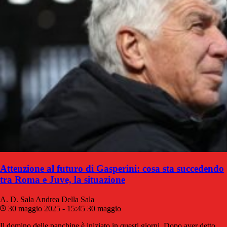
Attenzione al futuro di Gasperini: cosa sta succedendo
tra Roma e Juve, la situazione
A. D. Sala
Andrea Della Sala
30 maggio 2025 - 15:45
30 maggio
Il domino delle panchine è iniziato in questi giorni. Dopo aver detto