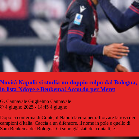
Novità Napoli: si studia un doppio colpo dal Bologna,
in lista Ndoye e Beukema! Accordo per Meret
G. Cannavale
Guglielmo Cannavale
4 giugno 2025 - 14:45
4 giugno
Dopo la conferma di Conte, il Napoli lavora per rafforzare la rosa dei
campioni d'Italia. Caccia a un difensore, il nome in pole è quello di
Sam Beukema del Bologna. Ci sono già stati dei contatti, è…