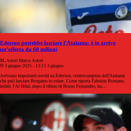
Ederson potrebbe lasciare l’Atalanta: è in arrivo
un’offerta da 60 milioni
M. Astori
Marco Astori
3 giugno 2025 - 13:15
3 giugno
Arrivano importanti novità su Ederson, centrocampista dell'Atalanta
che può lasciare Bergamo in estate. Come riporta Fabrizio Romano,
infatti, l'Al Hilal, dopo il rifiuto di Bruno Fernandes, ha…