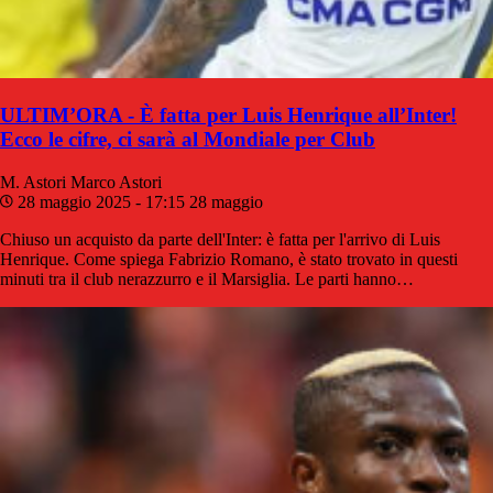
ULTIM’ORA - È fatta per Luis Henrique all’Inter!
Ecco le cifre, ci sarà al Mondiale per Club
M. Astori
Marco Astori
28 maggio 2025 - 17:15
28 maggio
Chiuso un acquisto da parte dell'Inter: è fatta per l'arrivo di Luis
Henrique. Come spiega Fabrizio Romano, è stato trovato in questi
minuti tra il club nerazzurro e il Marsiglia. Le parti hanno…