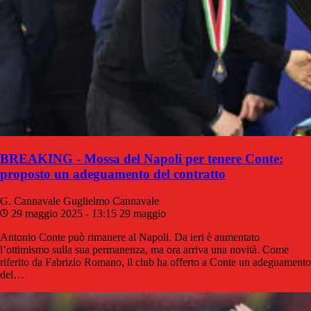
BREAKING - Mossa del Napoli per tenere Conte:
proposto un adeguamento del contratto
G. Cannavale
Guglielmo Cannavale
29 maggio 2025 - 13:15
29 maggio
Antonio Conte può rimanere al Napoli. Da ieri è aumentato
l’ottimismo sulla sua permanenza, ma ora arriva una novità. Come
riferito da Fabrizio Romano, il club ha offerto a Conte un adeguamento
del…