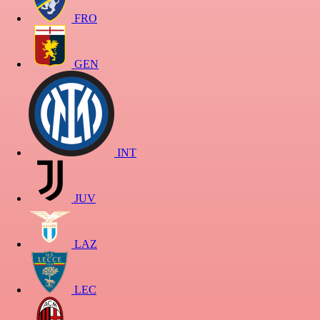
FRO
GEN
INT
JUV
LAZ
LEC