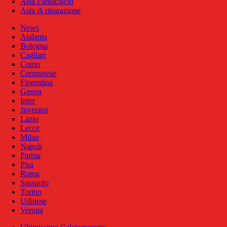
Asta Fantacalcio
Asta di riparazione
News
Atalanta
Bologna
Cagliari
Como
Cremonese
Fiorentina
Genoa
Inter
Juventus
Lazio
Lecce
Milan
Napoli
Parma
Pisa
Roma
Sassuolo
Torino
Udinese
Verona