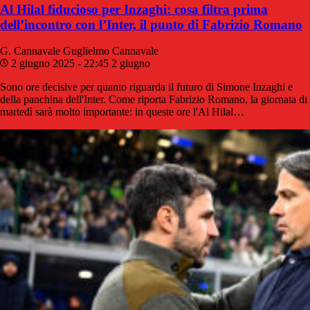
Al Hilal fiducioso per Inzaghi: cosa filtra prima
dell’incontro con l’Inter, il punto di Fabrizio Romano
G. Cannavale
Guglielmo Cannavale
2 giugno 2025 - 22:45
2 giugno
Sono ore decisive per quanto riguarda il futuro di Simone Inzaghi e
della panchina dell'Inter. Come riporta Fabrizio Romano, la giornata di
martedì sarà molto importante: in queste ore l'Al Hilal…