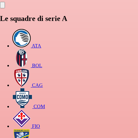
Le squadre di serie A
ATA
BOL
CAG
COM
FIO