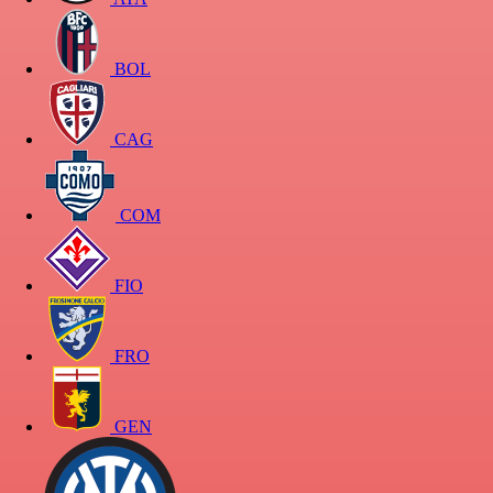
BOL
CAG
COM
FIO
FRO
GEN