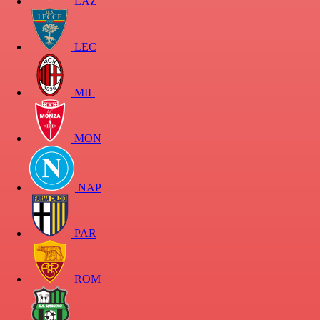
LAZ
LEC
MIL
MON
NAP
PAR
ROM