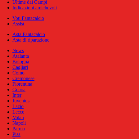
Ultime dai Campi
Indicazioni amichevoli
Voti Fantacalcio
Assist
Asta Fantacalcio
Asta di riparazione
News
Atalanta
Bologna
Cagliari
Como
Cremonese
Fiorentina
Genoa
Inter
Juventus
Lazio
Lecce
Milan
Napoli
Parma
Pisa