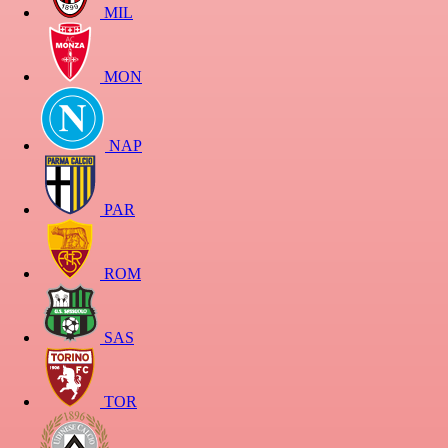
MIL
MON
NAP
PAR
ROM
SAS
TOR