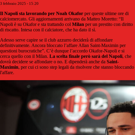
3 febbraio 2025 - 15:20
Il Napoli sta lavorando per Noah Okafor
per queste ultime ore di
calciomercato. Gli aggiornamenti arrivano da Matteo Moretto: “Il
Napoli è su Okafor e sta trattando col
Milan
per un prestito con diritto
di riscatto. Intesa con il calciatore, che ha dato il sì.
Adesso serve capire se il club azzurro deciderà di affondare
definitivamente. Ancora bloccato l’affare Allan Saint-Maximin per
questioni burocratiche”. C’è dunque l’accordo Okafor-Napoli e si
cerca quello con il Milan.
La scelta finale però sarà del Napoli
, che
dovrà decidere se affondare o no. E dipenderà anche da
Saint-
Maximin
, per cui ci sono step legali da risolvere che stanno bloccando
l'affare.