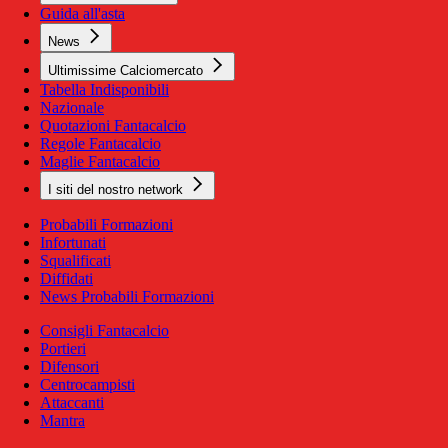
Guida all'asta
News
Ultimissime Calciomercato
Tabella Indisponibili
Nazionale
Quotazioni Fantacalcio
Regole Fantacalcio
Maglie Fantacalcio
I siti del nostro network
Probabili Formazioni
Infortunati
Squalificati
Diffidati
News Probabili Formazioni
Consigli Fantacalcio
Portieri
Difensori
Centrocampisti
Attaccanti
Mantra