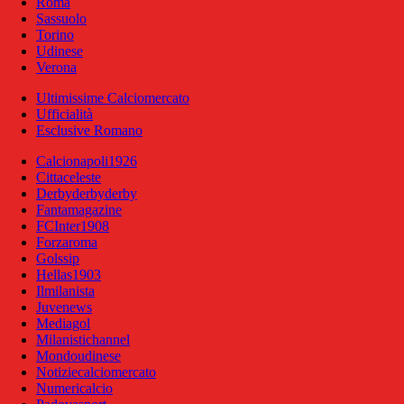
Roma
Sassuolo
Torino
Udinese
Verona
Ultimissime Calciomercato
Ufficialità
Esclusive Romano
Calcionapoli1926
Cittaceleste
Derbyderbyderby
Fantamagazine
FCInter1908
Forzaroma
Golssip
Hellas1903
Ilmilanista
Juvenews
Mediagol
Milanistichannel
Mondoudinese
Notiziecalciomercato
Numericalcio