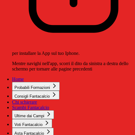
per installare la App sul tuo Iphone.
Mentre navighi nell'app, scorri il dito da sinistra a destra dello
schermo per tornare alle pagine precedenti
Home
Probabili Formazioni
Consigli Fantacalcio
Chi schierare
Scambi Fantacalcio
Ultime dai Campi
Voti Fantacalcio
Asta Fantacalcio