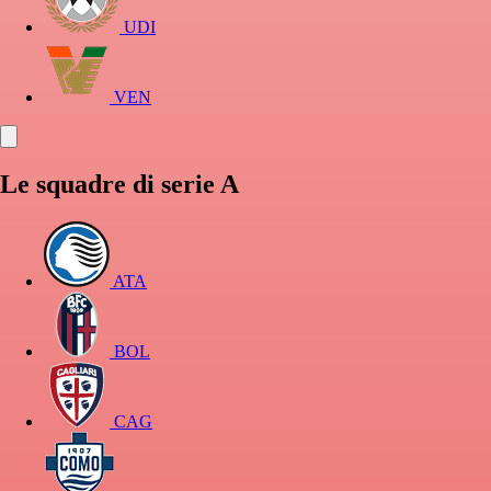
UDI
VEN
Le squadre di serie A
ATA
BOL
CAG