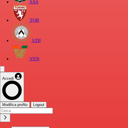
SAS
TOR
UDI
VEN
Accedi
Modifica profilo
Logout