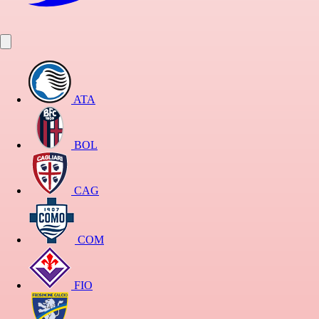
ATA
BOL
CAG
COM
FIO