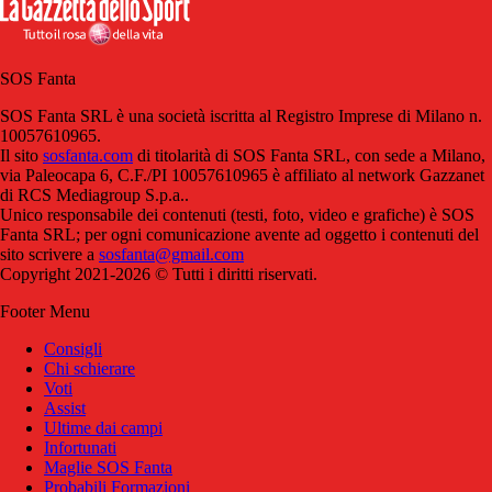
SOS Fanta
SOS Fanta SRL è una società iscritta al Registro Imprese di Milano n.
10057610965.
Il sito
sosfanta.com
di titolarità di SOS Fanta SRL, con sede a Milano,
via Paleocapa 6, C.F./PI 10057610965 è affiliato al network Gazzanet
di RCS Mediagroup S.p.a..
Unico responsabile dei contenuti (testi, foto, video e grafiche) è SOS
Fanta SRL; per ogni comunicazione avente ad oggetto i contenuti del
sito scrivere a
sosfanta@gmail.com
Copyright 2021-2026 © Tutti i diritti riservati.
Footer Menu
Consigli
Chi schierare
Voti
Assist
Ultime dai campi
Infortunati
Maglie SOS Fanta
Probabili Formazioni