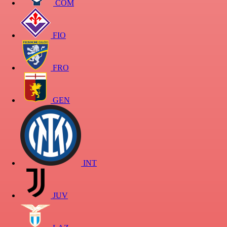
COM
FIO
FRO
GEN
INT
JUV