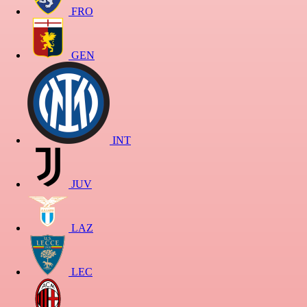
FRO
GEN
INT
JUV
LAZ
LEC