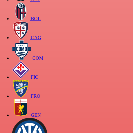
BOL
CAG
COM
FIO
FRO
GEN