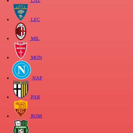
LAZ
LEC
MIL
MON
NAP
PAR
ROM