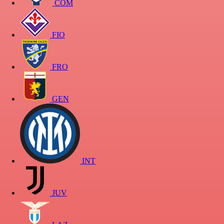
COM
FIO
FRO
GEN
INT
JUV