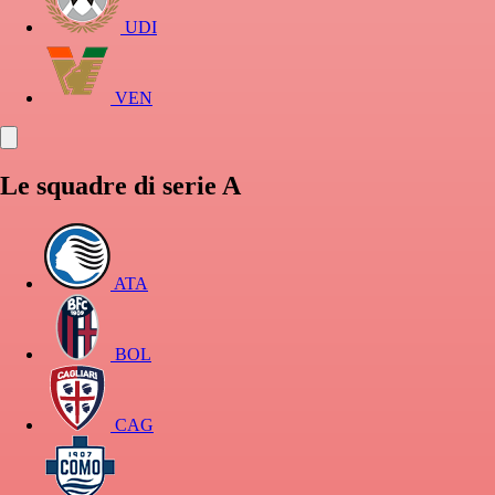
UDI
VEN
Le squadre di serie A
ATA
BOL
CAG