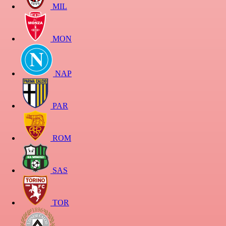
MIL
MON
NAP
PAR
ROM
SAS
TOR