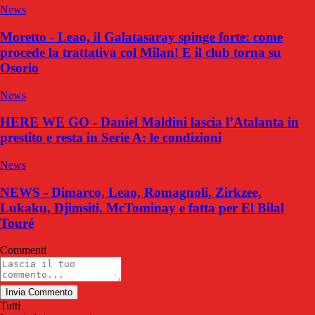
News
Moretto - Leao, il Galatasaray spinge forte: come
procede la trattativa col Milan! E il club torna su
Osorio
News
HERE WE GO - Daniel Maldini lascia l’Atalanta in
prestito e resta in Serie A: le condizioni
News
NEWS - Dimarco, Leao, Romagnoli, Zirkzee,
Lukaku, Djimsiti, McTominay e fatta per El Bilal
Touré
Commenti
Invia Commento
Tutti