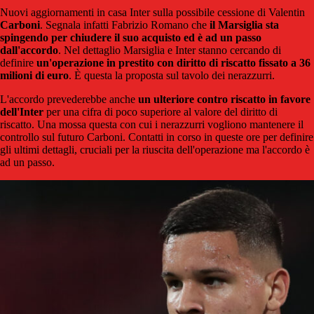
Nuovi aggiornamenti in casa Inter sulla possibile cessione di Valentin
Carboni
. Segnala infatti Fabrizio Romano che
il Marsiglia sta
spingendo per chiudere il suo acquisto ed è ad un passo
dall'accordo
. Nel dettaglio Marsiglia e Inter stanno cercando di
definire
un'operazione in prestito con diritto di riscatto fissato a 36
milioni di euro
. È questa la proposta sul tavolo dei nerazzurri.
L'accordo prevederebbe anche
un ulteriore contro riscatto in favore
dell'Inter
per una cifra di poco superiore al valore del diritto di
riscatto. Una mossa questa con cui i nerazzurri vogliono mantenere il
controllo sul futuro Carboni. Contatti in corso in queste ore per definire
gli ultimi dettagli, cruciali per la riuscita dell'operazione ma l'accordo è
ad un passo.