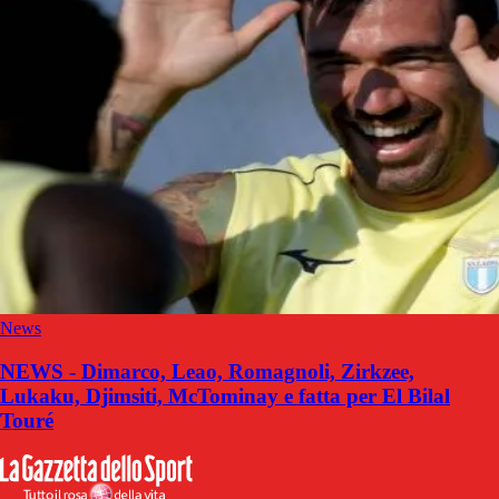
News
NEWS - Dimarco, Leao, Romagnoli, Zirkzee,
Lukaku, Djimsiti, McTominay e fatta per El Bilal
Touré