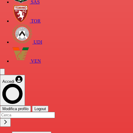
SAS
TOR
UDI
VEN
Accedi
Modifica profilo
Logout