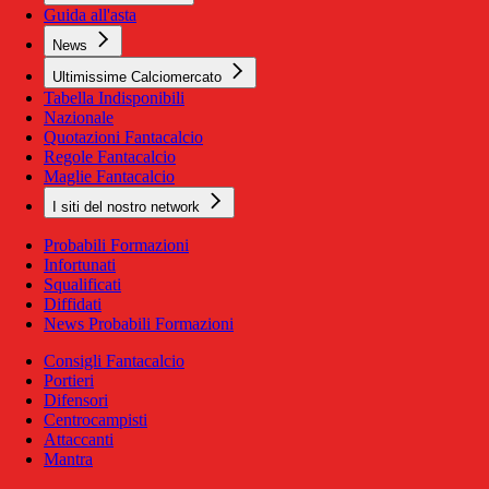
Guida all'asta
News
Ultimissime Calciomercato
Tabella Indisponibili
Nazionale
Quotazioni Fantacalcio
Regole Fantacalcio
Maglie Fantacalcio
I siti del nostro network
Probabili Formazioni
Infortunati
Squalificati
Diffidati
News Probabili Formazioni
Consigli Fantacalcio
Portieri
Difensori
Centrocampisti
Attaccanti
Mantra