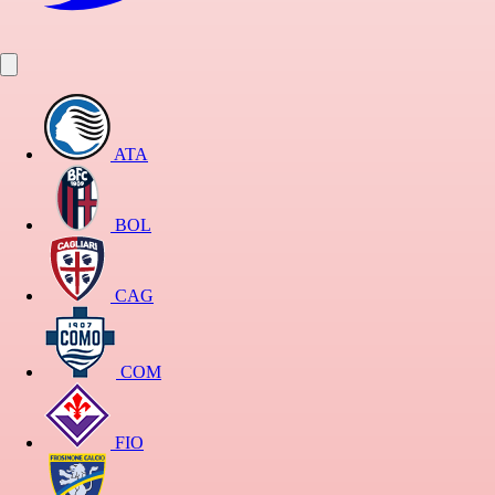
ATA
BOL
CAG
COM
FIO