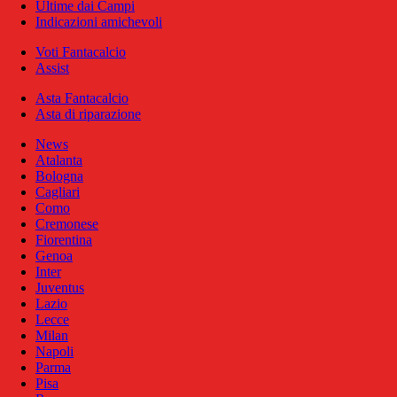
Ultime dai Campi
Indicazioni amichevoli
Voti Fantacalcio
Assist
Asta Fantacalcio
Asta di riparazione
News
Atalanta
Bologna
Cagliari
Como
Cremonese
Fiorentina
Genoa
Inter
Juventus
Lazio
Lecce
Milan
Napoli
Parma
Pisa