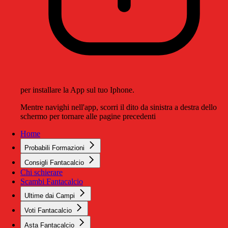
per installare la App sul tuo Iphone.
Mentre navighi nell'app, scorri il dito da sinistra a destra dello
schermo per tornare alle pagine precedenti
Home
Probabili Formazioni
Consigli Fantacalcio
Chi schierare
Scambi Fantacalcio
Ultime dai Campi
Voti Fantacalcio
Asta Fantacalcio