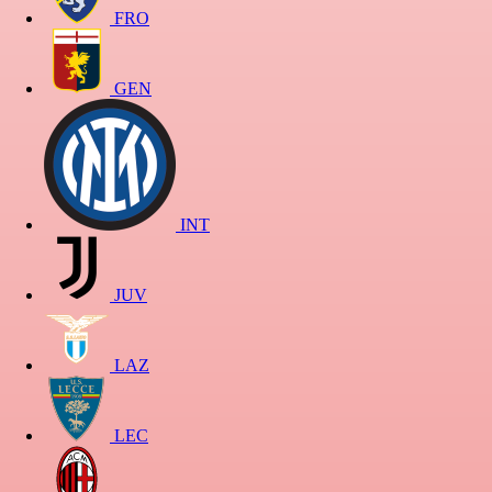
FRO
GEN
INT
JUV
LAZ
LEC