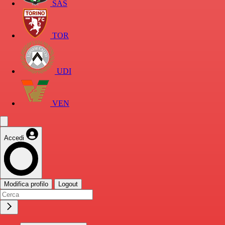
SAS
TOR
UDI
VEN
Accedi
Modifica profilo
Logout