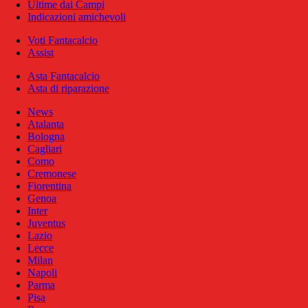
Ultime dai Campi
Indicazioni amichevoli
Voti Fantacalcio
Assist
Asta Fantacalcio
Asta di riparazione
News
Atalanta
Bologna
Cagliari
Como
Cremonese
Fiorentina
Genoa
Inter
Juventus
Lazio
Lecce
Milan
Napoli
Parma
Pisa