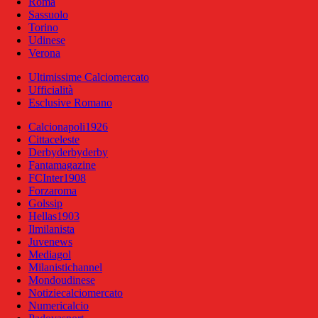
Roma
Sassuolo
Torino
Udinese
Verona
Ultimissime Calciomercato
Ufficialità
Esclusive Romano
Calcionapoli1926
Cittaceleste
Derbyderbyderby
Fantamagazine
FCInter1908
Forzaroma
Golssip
Hellas1903
Ilmilanista
Juvenews
Mediagol
Milanistichannel
Mondoudinese
Notiziecalciomercato
Numericalcio