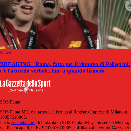
News
BREAKING - Roma, fatta per il rinnovo di Pellegrini:
c'è l'accordo verbale, fino a quando firmerà
SOS Fanta
SOS Fanta SRL è una società iscritta al Registro Imprese di Milano n.
10057610965.
Il sito
sosfanta.com
di titolarità di SOS Fanta SRL, con sede a Milano,
via Paleocapa 6, C.F./PI 10057610965 è affiliato al network Gazzanet