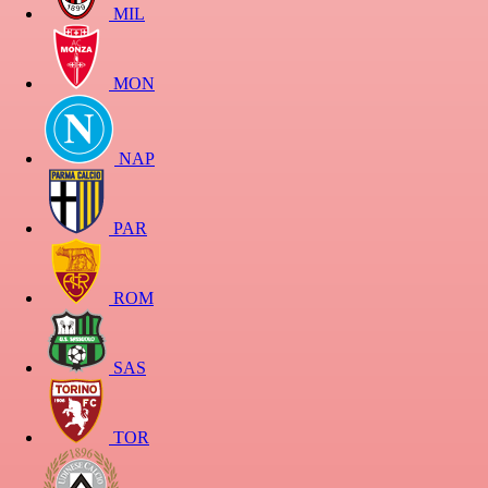
MIL
MON
NAP
PAR
ROM
SAS
TOR