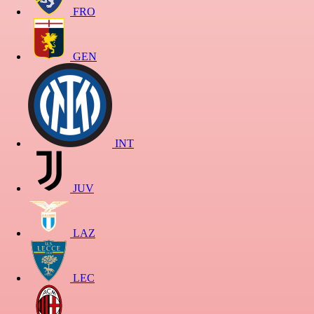
FRO
GEN
INT
JUV
LAZ
LEC