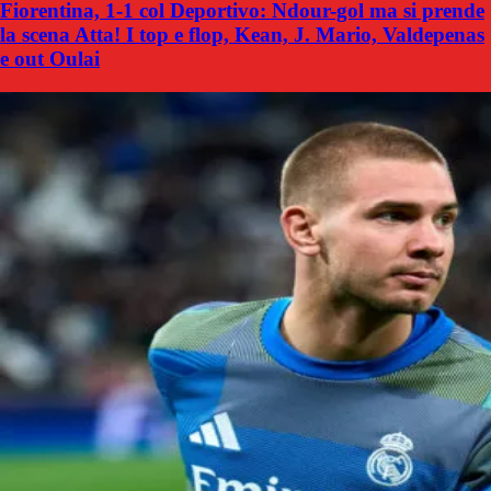
Fiorentina, 1-1 col Deportivo: Ndour-gol ma si prende
la scena Atta! I top e flop, Kean, J. Mario, Valdepenas
e out Oulai