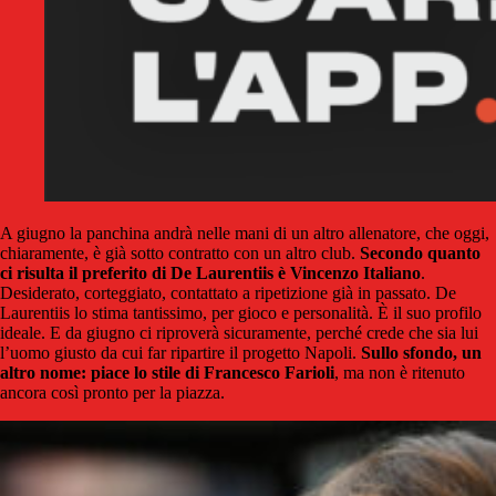
A giugno la panchina andrà nelle mani di un altro allenatore, che oggi,
chiaramente, è già sotto contratto con un altro club.
Secondo quanto
ci risulta il preferito di De Laurentiis è Vincenzo Italiano
.
Desiderato, corteggiato, contattato a ripetizione già in passato. De
Laurentiis lo stima tantissimo, per gioco e personalità. È il suo profilo
ideale. E da giugno ci riproverà sicuramente, perché crede che sia lui
l’uomo giusto da cui far ripartire il progetto Napoli.
Sullo sfondo, un
altro nome: piace lo stile di Francesco Farioli
, ma non è ritenuto
ancora così pronto per la piazza.