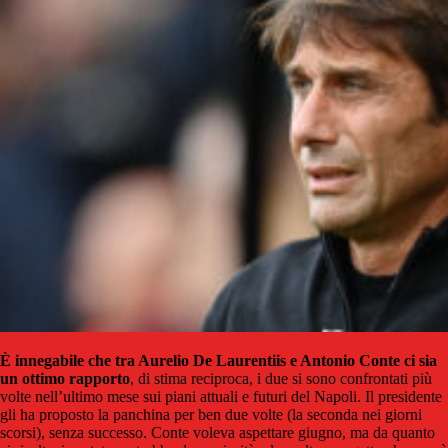
È innegabile che tra Aurelio De Laurentiis e Antonio Conte ci sia
un ottimo rapporto
, di stima reciproca, i due si sono confrontati più
volte nell’ultimo mese sui piani attuali e futuri del Napoli. Il presidente
gli ha proposto la panchina per ben due volte (la seconda nei giorni
scorsi), senza successo. Conte voleva aspettare giugno, ma da quanto