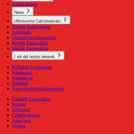
Guida all'asta
News
Ultimissime Calciomercato
Tabella Indisponibili
Nazionale
Quotazioni Fantacalcio
Regole Fantacalcio
Maglie Fantacalcio
I siti del nostro network
Probabili Formazioni
Infortunati
Squalificati
Diffidati
News Probabili Formazioni
Consigli Fantacalcio
Portieri
Difensori
Centrocampisti
Attaccanti
Mantra