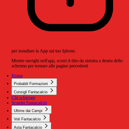
per installare la App sul tuo Iphone.
Mentre navighi nell'app, scorri il dito da sinistra a destra dello
schermo per tornare alle pagine precedenti
Home
Probabili Formazioni
Consigli Fantacalcio
Chi schierare
Scambi Fantacalcio
Ultime dai Campi
Voti Fantacalcio
Asta Fantacalcio