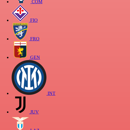
COM
FIO
FRO
GEN
INT
JUV