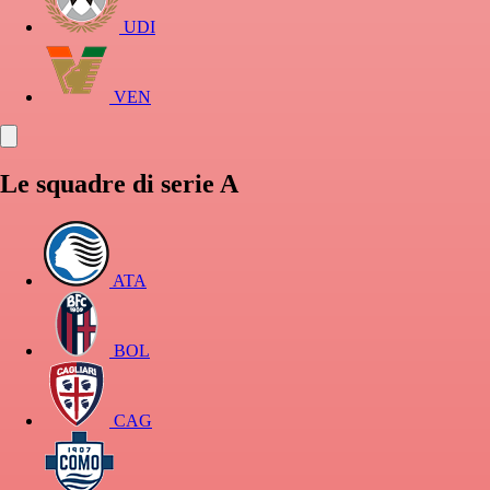
UDI
VEN
Le squadre di serie A
ATA
BOL
CAG