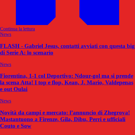
Continua la lettura
News
FLASH - Gabriel Jesus, contatti avviati con questa big
di Serie A: lo scenario
News
Fiorentina, 1-1 col Deportivo: Ndour-gol ma si prende
la scena Atta! I top e flop, Kean, J. Mario, Valdepenas
e out Oulai
News
Novità da campi e mercato: l’annuncio di Zhegrova!
Mastantuono a Firenze, Gila, Dibu, Perri e ufficiali
Couto e Sow