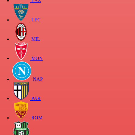
LAZ
LEC
MIL
MON
NAP
PAR
ROM