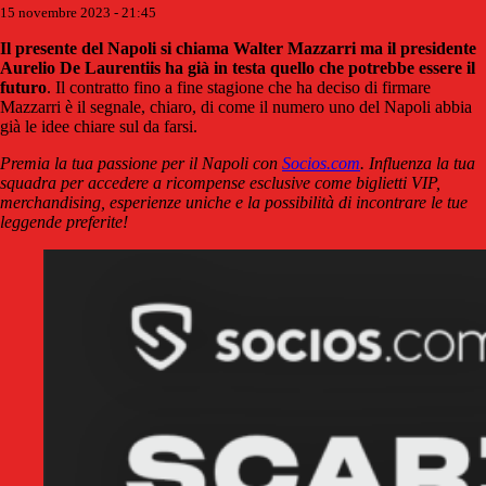
15 novembre 2023 - 21:45
Il presente del Napoli si chiama Walter Mazzarri ma il presidente
Aurelio De Laurentiis ha già in testa quello che potrebbe essere il
futuro
. Il contratto fino a fine stagione che ha deciso di firmare
Mazzarri è il segnale, chiaro, di come il numero uno del Napoli abbia
già le idee chiare sul da farsi.
Premia la tua passione per il Napoli con
Socios.com
. Influenza la tua
squadra per accedere a ricompense esclusive come biglietti VIP,
merchandising, esperienze uniche e la possibilità di incontrare le tue
leggende preferite!