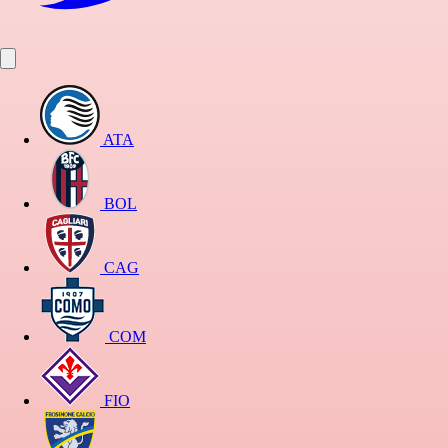
ATA
BOL
CAG
COM
FIO