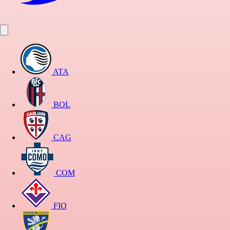
ATA
BOL
CAG
COM
FIO