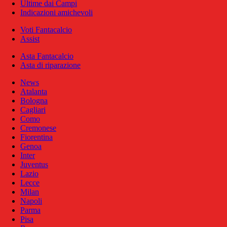
Ultime dai Campi
Indicazioni amichevoli
Voti Fantacalcio
Assist
Asta Fantacalcio
Asta di riparazione
News
Atalanta
Bologna
Cagliari
Como
Cremonese
Fiorentina
Genoa
Inter
Juventus
Lazio
Lecce
Milan
Napoli
Parma
Pisa