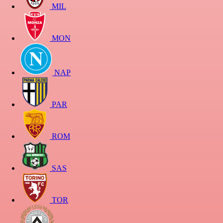
MIL
MON
NAP
PAR
ROM
SAS
TOR