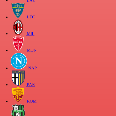
LAZ
LEC
MIL
MON
NAP
PAR
ROM