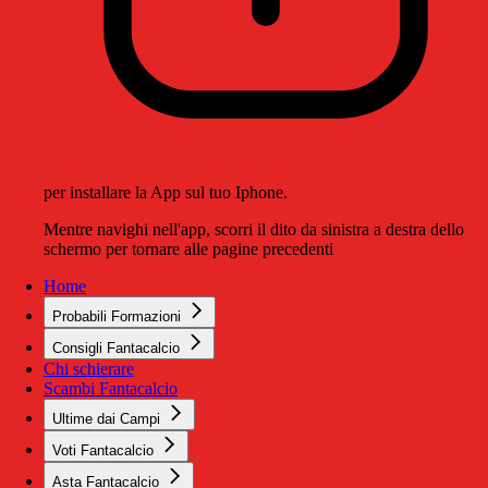
per installare la App sul tuo Iphone.
Mentre navighi nell'app, scorri il dito da sinistra a destra dello
schermo per tornare alle pagine precedenti
Home
Probabili Formazioni
Consigli Fantacalcio
Chi schierare
Scambi Fantacalcio
Ultime dai Campi
Voti Fantacalcio
Asta Fantacalcio