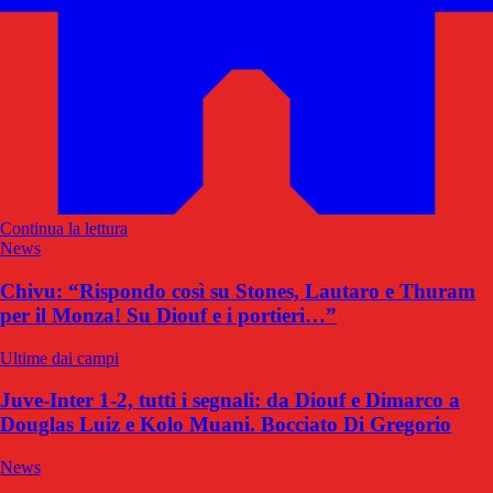
Continua la lettura
News
Chivu: “Rispondo così su Stones, Lautaro e Thuram
per il Monza! Su Diouf e i portieri…”
Ultime dai campi
Juve-Inter 1-2, tutti i segnali: da Diouf e Dimarco a
Douglas Luiz e Kolo Muani. Bocciato Di Gregorio
News