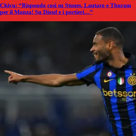
Chivu: “Rispondo così su Stones, Lautaro e Thuram
per il Monza! Su Diouf e i portieri…”