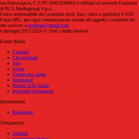
via Paleocapa 6, C.F./PI 10057610965 è affiliato al network Gazzanet
di RCS Mediagroup S.p.a..
Unico responsabile dei contenuti (testi, foto, video e grafiche) è SOS
Fanta SRL; per ogni comunicazione avente ad oggetto i contenuti del
sito scrivere a
sosfanta@gmail.com
Copyright 2021-2026 © Tutti i diritti riservati.
Footer Menu
Consigli
Chi schierare
Voti
Assist
Ultime dai campi
Infortunati
Maglie SOS Fanta
Probabili Formazioni
Informazioni
Redazione
Trasparenza
Sitemap
Community Policy