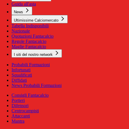
Guida all'asta
News
Ultimissime Calciomercato
Tabella Indisponibili
Nazionale
Quotazioni Fantacalcio
Regole Fantacalcio
Maglie Fantacalcio
I siti del nostro network
Probabili Formazioni
Infortunati
Squalificati
Diffidati
News Probabili Formazioni
Consigli Fantacalcio
Portieri
Difensori
Centrocampisti
Attaccanti
Mantra