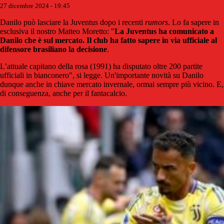
27 dicembre 2024 - 19:45
Danilo può lasciare la Juventus dopo i recenti
rumors
. Lo fa sapere in
esclusiva il nostro Matteo Moretto: "
La Juventus ha comunicato a
Danilo che è sul mercato. Il club ha fatto sapere in via ufficiale al
difensore brasiliano la decisione
.
L’attuale capitano della rosa (1991) ha disputato oltre 200 partite
ufficiali in bianconero", si legge. Un'importante novità su Danilo
dunque anche in chiave mercato invernale, ormai sempre più vicino. E,
di conseguenza, anche per il fantacalcio.