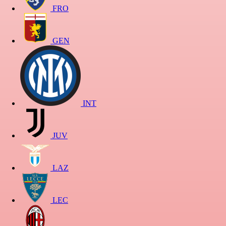
FRO
GEN
INT
JUV
LAZ
LEC