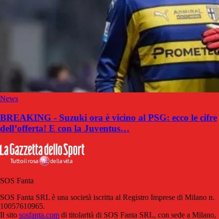
News
BREAKING - Suzuki ora è vicino al PSG: ecco le cifre
dell’offerta! E con la Juventus…
SOS Fanta
SOS Fanta SRL è una società iscritta al Registro Imprese di Milano n.
10057610965.
Il sito
sosfanta.com
di titolarità di SOS Fanta SRL, con sede a Milano,