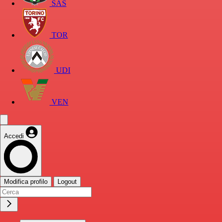
SAS
TOR
UDI
VEN
Accedi
Modifica profilo
Logout