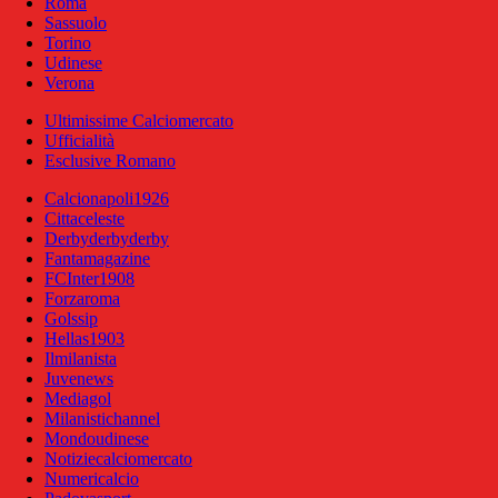
Roma
Sassuolo
Torino
Udinese
Verona
Ultimissime Calciomercato
Ufficialità
Esclusive Romano
Calcionapoli1926
Cittaceleste
Derbyderbyderby
Fantamagazine
FCInter1908
Forzaroma
Golssip
Hellas1903
Ilmilanista
Juvenews
Mediagol
Milanistichannel
Mondoudinese
Notiziecalciomercato
Numericalcio