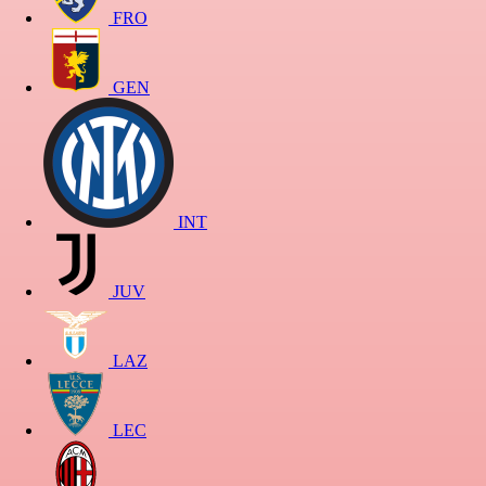
FRO
GEN
INT
JUV
LAZ
LEC