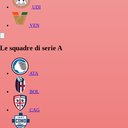
UDI
VEN
Le squadre di serie A
ATA
BOL
CAG