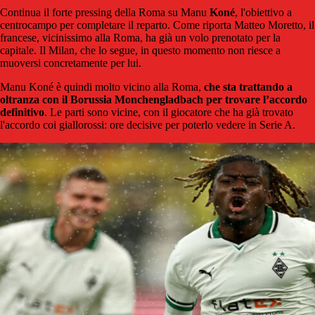
Continua il forte pressing della Roma su Manu
Koné
, l'obiettivo a
centrocampo per completare il reparto. Come riporta Matteo Moretto, il
francese, vicinissimo alla Roma, ha già un volo prenotato per la
capitale. Il Milan, che lo segue, in questo momento non riesce a
muoversi concretamente per lui.
Manu Koné è quindi molto vicino alla Roma,
che sta trattando a
oltranza con il Borussia Monchengladbach per trovare l’accordo
definitivo
. Le parti sono vicine, con il giocatore che ha già trovato
l'accordo coi giallorossi: ore decisive per poterlo vedere in Serie A.