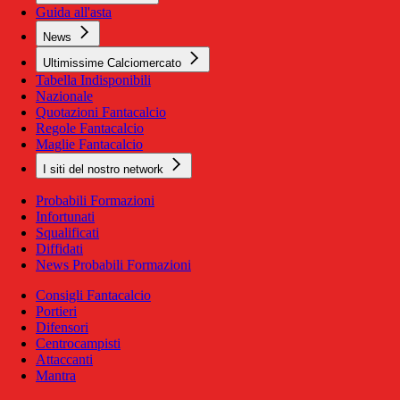
Guida all'asta
News
Ultimissime Calciomercato
Tabella Indisponibili
Nazionale
Quotazioni Fantacalcio
Regole Fantacalcio
Maglie Fantacalcio
I siti del nostro network
Probabili Formazioni
Infortunati
Squalificati
Diffidati
News Probabili Formazioni
Consigli Fantacalcio
Portieri
Difensori
Centrocampisti
Attaccanti
Mantra