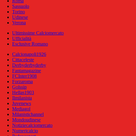
Roma
Sassuolo
Torino
Udinese
Verona
Ultimissime Calciomercato
Ufficialità
Esclusive Romano
Calcionapoli1926
Cittaceleste
Derbyderbyderby
Fantamagazine
FCInter1908
Forzaroma
Golssip
Hellas1903
Ilmilanista
Juvenews
Mediagol
Milanistichannel
Mondoudinese
Notiziecalciomercato
Numericalcio