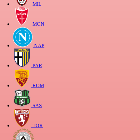
MIL
MON
NAP
PAR
ROM
SAS
TOR