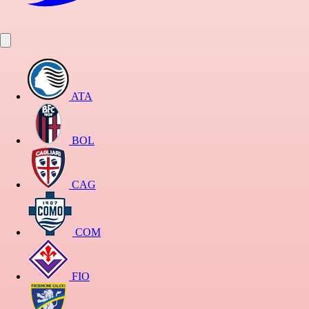
ATA
BOL
CAG
COM
FIO