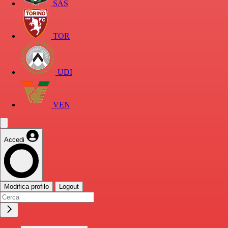
SAS
TOR
UDI
VEN
Accedi
Modifica profilo
Logout