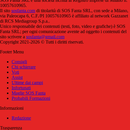
SOS Fanta SRL è una società iscritta al Registro Imprese di Milano n.
10057610965.
Il sito
sosfanta.com
di titolarità di SOS Fanta SRL, con sede a Milano,
via Paleocapa 6, C.F./PI 10057610965 è affiliato al network Gazzanet
di RCS Mediagroup S.p.a..
Unico responsabile dei contenuti (testi, foto, video e grafiche) è SOS
Fanta SRL; per ogni comunicazione avente ad oggetto i contenuti del
sito scrivere a
sosfanta@gmail.com
Copyright 2021-2026 © Tutti i diritti riservati.
Footer Menu
Consigli
Chi schierare
Voti
Assist
Ultime dai campi
Infortunati
Maglie SOS Fanta
Probabili Formazioni
Informazioni
Redazione
Trasparenza