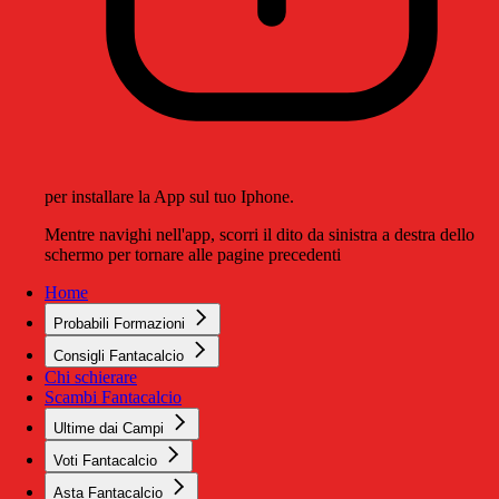
per installare la App sul tuo Iphone.
Mentre navighi nell'app, scorri il dito da sinistra a destra dello
schermo per tornare alle pagine precedenti
Home
Probabili Formazioni
Consigli Fantacalcio
Chi schierare
Scambi Fantacalcio
Ultime dai Campi
Voti Fantacalcio
Asta Fantacalcio