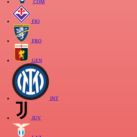
COM
FIO
FRO
GEN
INT
JUV