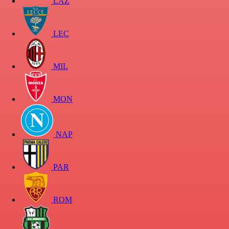
LAZ
LEC
MIL
MON
NAP
PAR
ROM