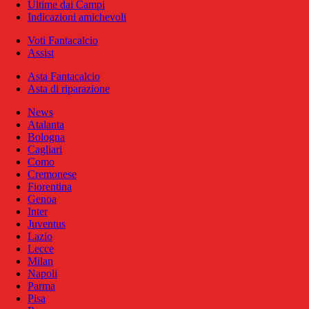
Ultime dai Campi
Indicazioni amichevoli
Voti Fantacalcio
Assist
Asta Fantacalcio
Asta di riparazione
News
Atalanta
Bologna
Cagliari
Como
Cremonese
Fiorentina
Genoa
Inter
Juventus
Lazio
Lecce
Milan
Napoli
Parma
Pisa