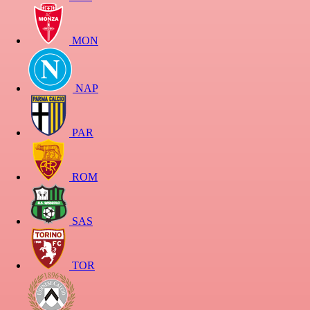
MON
NAP
PAR
ROM
SAS
TOR