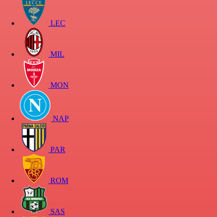
LEC
MIL
MON
NAP
PAR
ROM
SAS