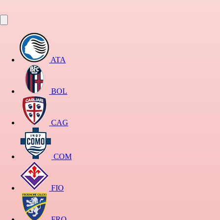
ATA
BOL
CAG
COM
FIO
FRO