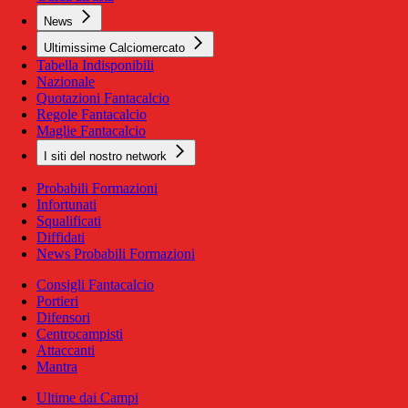
News
Ultimissime Calciomercato
Tabella Indisponibili
Nazionale
Quotazioni Fantacalcio
Regole Fantacalcio
Maglie Fantacalcio
I siti del nostro network
Probabili Formazioni
Infortunati
Squalificati
Diffidati
News Probabili Formazioni
Consigli Fantacalcio
Portieri
Difensori
Centrocampisti
Attaccanti
Mantra
Ultime dai Campi