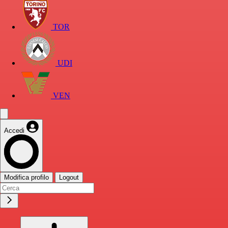
TOR
UDI
VEN
Accedi
Modifica profilo
Logout