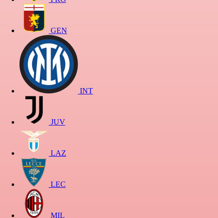
GEN
INT
JUV
LAZ
LEC
MIL