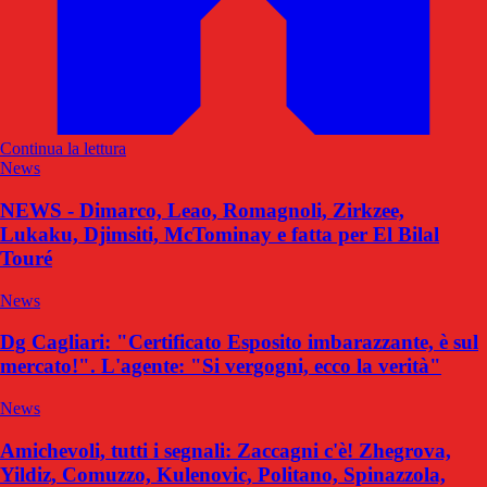
Continua la lettura
News
NEWS - Dimarco, Leao, Romagnoli, Zirkzee,
Lukaku, Djimsiti, McTominay e fatta per El Bilal
Touré
News
Dg Cagliari: "Certificato Esposito imbarazzante, è sul
mercato!". L'agente: "Si vergogni, ecco la verità"
News
Amichevoli, tutti i segnali: Zaccagni c'è! Zhegrova,
Yildiz, Comuzzo, Kulenovic, Politano, Spinazzola,