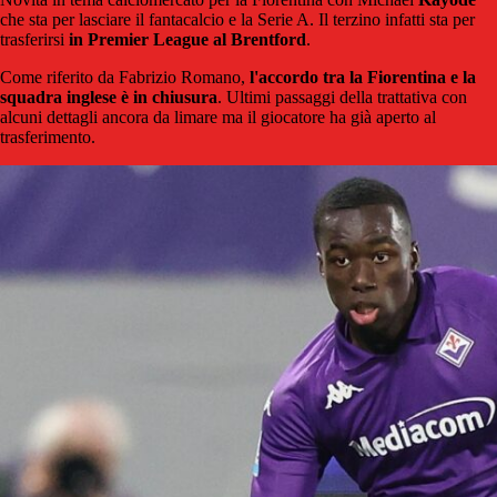
che sta per lasciare il fantacalcio e la Serie A. Il terzino infatti sta per
trasferirsi
in Premier League al Brentford
.
Come riferito da Fabrizio Romano,
l'accordo tra la Fiorentina e la
squadra inglese è in chiusura
. Ultimi passaggi della trattativa con
alcuni dettagli ancora da limare ma il giocatore ha già aperto al
trasferimento.