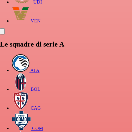
UDI
VEN
Le squadre di serie A
ATA
BOL
CAG
COM