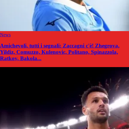
News
Amichevoli, tutti i segnali: Zaccagni c'è! Zhegrova,
Yildiz, Comuzzo, Kulenovic, Politano, Spinazzola,
Ratkov, Bakola...