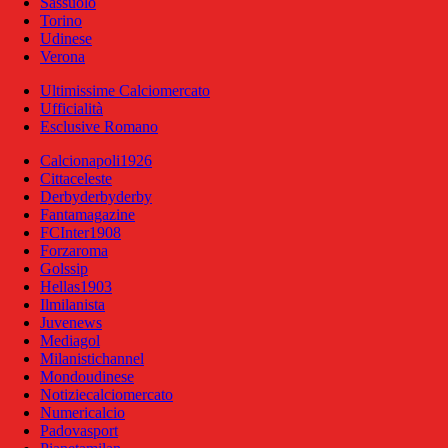
Sassuolo
Torino
Udinese
Verona
Ultimissime Calciomercato
Ufficialità
Esclusive Romano
Calcionapoli1926
Cittaceleste
Derbyderbyderby
Fantamagazine
FCInter1908
Forzaroma
Golssip
Hellas1903
Ilmilanista
Juvenews
Mediagol
Milanistichannel
Mondoudinese
Notiziecalciomercato
Numericalcio
Padovasport