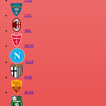
LAZ
LEC
MIL
MON
NAP
PAR
ROM