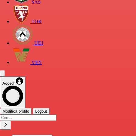
SAS
TOR
UDI
VEN
Accedi
Modifica profilo
Logout