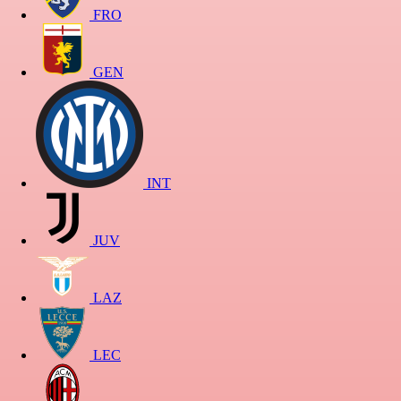
FRO
GEN
INT
JUV
LAZ
LEC