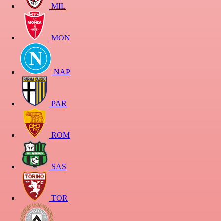
MIL
MON
NAP
PAR
ROM
SAS
TOR