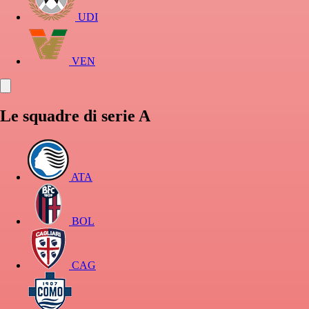
UDI
VEN
Le squadre di serie A
ATA
BOL
CAG