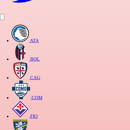
ATA
BOL
CAG
COM
FIO