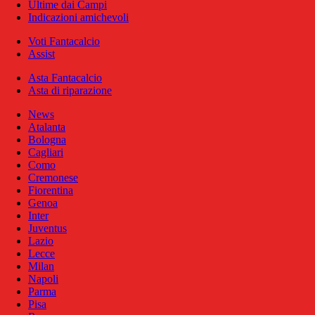
Ultime dai Campi
Indicazioni amichevoli
Voti Fantacalcio
Assist
Asta Fantacalcio
Asta di riparazione
News
Atalanta
Bologna
Cagliari
Como
Cremonese
Fiorentina
Genoa
Inter
Juventus
Lazio
Lecce
Milan
Napoli
Parma
Pisa