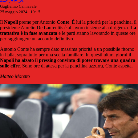
Guglielmo Cannavale
25 maggio 2024 - 19:15
Il
Napoli
preme per Antonio
Conte
. È lui la priorità per la panchina, il
presidente Aurelio De Laurentiis è al lavoro insieme alla dirigenza.
La
trattativa è in fase avanzata
e le parti stanno lavorando in queste ore
per raggiungere un accordo definitivo.
Antonio Conte ha sempre dato massima priorità a un possibile ritorno
in Italia, soprattutto per una scelta familiare. In questi ultimi giorni
il
Napoli ha alzato il pressing convinto di poter trovare una quadra
sulle cifre
. Sono ore di attesa per la panchina azzurra, Conte aspetta.
Matteo Moretto