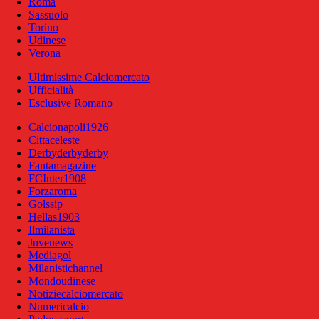
Roma
Sassuolo
Torino
Udinese
Verona
Ultimissime Calciomercato
Ufficialità
Esclusive Romano
Calcionapoli1926
Cittaceleste
Derbyderbyderby
Fantamagazine
FCInter1908
Forzaroma
Golssip
Hellas1903
Ilmilanista
Juvenews
Mediagol
Milanistichannel
Mondoudinese
Notiziecalciomercato
Numericalcio