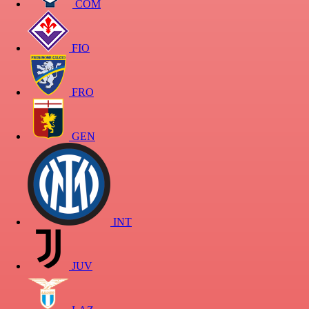
COM
FIO
FRO
GEN
INT
JUV