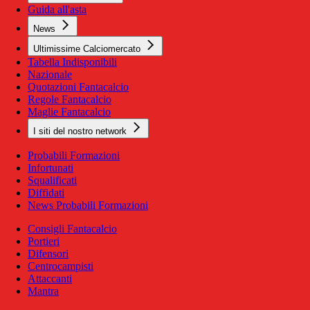
Guida all'asta
News
Ultimissime Calciomercato
Tabella Indisponibili
Nazionale
Quotazioni Fantacalcio
Regole Fantacalcio
Maglie Fantacalcio
I siti del nostro network
Probabili Formazioni
Infortunati
Squalificati
Diffidati
News Probabili Formazioni
Consigli Fantacalcio
Portieri
Difensori
Centrocampisti
Attaccanti
Mantra