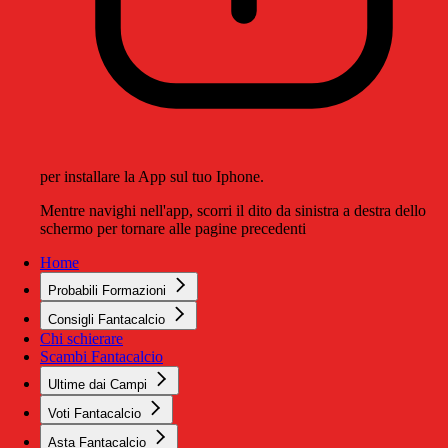
per installare la App sul tuo Iphone.
Mentre navighi nell'app, scorri il dito da sinistra a destra dello
schermo per tornare alle pagine precedenti
Home
Probabili Formazioni
Consigli Fantacalcio
Chi schierare
Scambi Fantacalcio
Ultime dai Campi
Voti Fantacalcio
Asta Fantacalcio