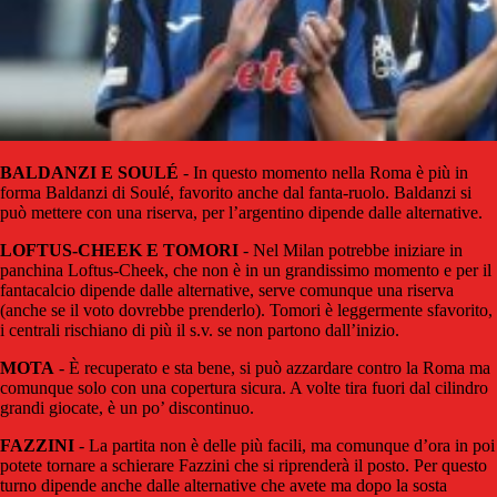
BALDANZI E SOULÉ
- In questo momento nella Roma è più in
forma Baldanzi di Soulé, favorito anche dal fanta-ruolo. Baldanzi si
può mettere con una riserva, per l’argentino dipende dalle alternative.
LOFTUS-CHEEK E TOMORI
- Nel Milan potrebbe iniziare in
panchina Loftus-Cheek, che non è in un grandissimo momento e per il
fantacalcio dipende dalle alternative, serve comunque una riserva
(anche se il voto dovrebbe prenderlo). Tomori è leggermente sfavorito,
i centrali rischiano di più il s.v. se non partono dall’inizio.
MOTA
- È recuperato e sta bene, si può azzardare contro la Roma ma
comunque solo con una copertura sicura. A volte tira fuori dal cilindro
grandi giocate, è un po’ discontinuo.
FAZZINI
- La partita non è delle più facili, ma comunque d’ora in poi
potete tornare a schierare Fazzini che si riprenderà il posto. Per questo
turno dipende anche dalle alternative che avete ma dopo la sosta