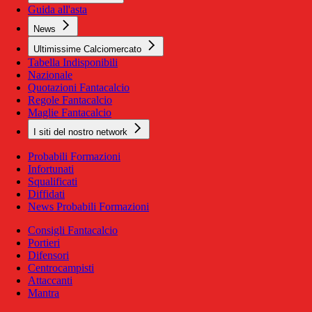
Guida all'asta
News
Ultimissime Calciomercato
Tabella Indisponibili
Nazionale
Quotazioni Fantacalcio
Regole Fantacalcio
Maglie Fantacalcio
I siti del nostro network
Probabili Formazioni
Infortunati
Squalificati
Diffidati
News Probabili Formazioni
Consigli Fantacalcio
Portieri
Difensori
Centrocampisti
Attaccanti
Mantra