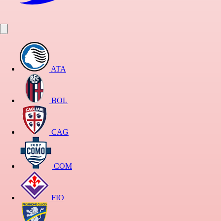
ATA
BOL
CAG
COM
FIO