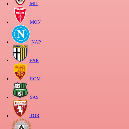
MIL
MON
NAP
PAR
ROM
SAS
TOR