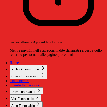
per installare la App sul tuo Iphone.
Mentre navighi nell'app, scorri il dito da sinistra a destra dello
schermo per tornare alle pagine precedenti
Home
Probabili Formazioni
Consigli Fantacalcio
Chi schierare
Scambi Fantacalcio
Ultime dai Campi
Voti Fantacalcio
Asta Fantacalcio