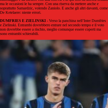
ma le occasioni le ha sempre. Con una riserva da mettere anche e
soprattutto Samardzic, volendo Zaniolo. E anche gli altri davanti, come
De Ketelaere: niente errori.
DUMFRIES E ZIELINSKI
- Verso la panchina nell’Inter Dumfries
e Zielinski. Entrambi dovrebbero entrare nel secondo tempo e il voto
non dovrebbe essere a rischio, meglio comunque essere coperti ma
sono entrambi schierabili.