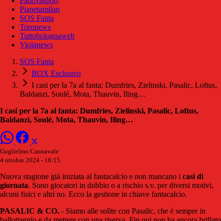
Padovasport
Pianetamilan
SOS Fanta
Toronews
Tuttobolognaweb
Violanews
SOS Fanta
BOX Esclusivo
I casi per la 7a al fanta: Dumfries, Zielinski, Pasalic, Loftus,
Baldanzi, Soulé, Mota, Thauvin, Iling…
I casi per la 7a al fanta: Dumfries, Zielinski, Pasalic, Loftus,
Baldanzi, Soulé, Mota, Thauvin, Iling…
Guglielmo Cannavale
4 ottobre 2024 - 16:15
Nuova stagione già iniziata al fantacalcio e non mancano i
casi
di
giornata
. Sono giocatori in dubbio o a rischio s.v. per diversi motivi,
alcuni fisici e altri no. Ecco la gestione in chiave fantacalcio.
PASALIC & CO.
- Siamo alle solite con Pasalic, che è sempre in
ballottaggio e da mettere con una riserva. Fin qui non ha ancora brillato