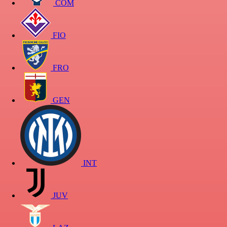
COM
FIO
FRO
GEN
INT
JUV