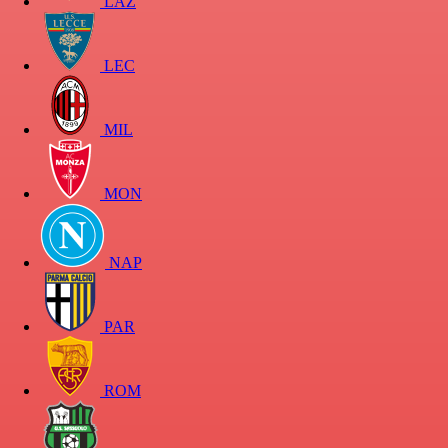
LAZ
LEC
MIL
MON
NAP
PAR
ROM