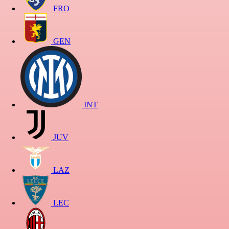
FRO
GEN
INT
JUV
LAZ
LEC