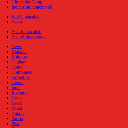
Ultime dai Campi
Indicazioni amichevoli
Voti Fantacalcio
Assist
Asta Fantacalcio
Asta di riparazione
News
Atalanta
Bologna
Cagliari
Como
Cremonese
Fiorentina
Genoa
Inter
Juventus
Lazio
Lecce
Milan
Napoli
Parma
Pisa