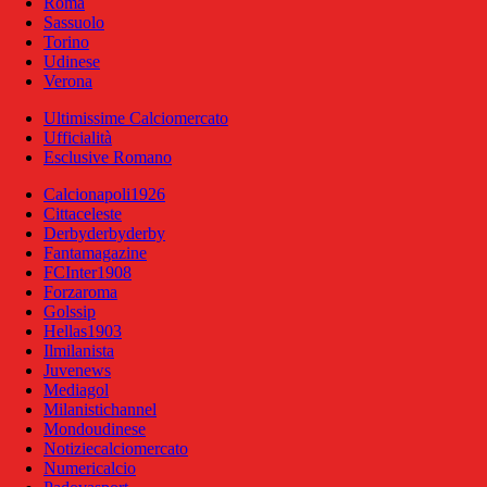
Roma
Sassuolo
Torino
Udinese
Verona
Ultimissime Calciomercato
Ufficialità
Esclusive Romano
Calcionapoli1926
Cittaceleste
Derbyderbyderby
Fantamagazine
FCInter1908
Forzaroma
Golssip
Hellas1903
Ilmilanista
Juvenews
Mediagol
Milanistichannel
Mondoudinese
Notiziecalciomercato
Numericalcio