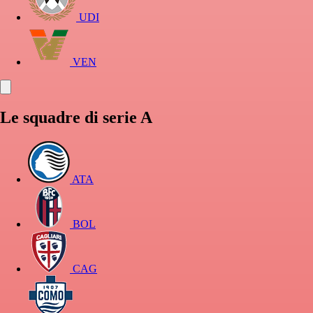
UDI
VEN
Le squadre di serie A
ATA
BOL
CAG