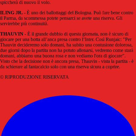
spiccherà di nuovo il volo.
ILING JR.
- È uno dei ballottaggi del Bologna. Può fare bene contro
il Parma, da scommessa potete pensarci se avete una riserva. Gli
servirebbe più continuità.
THAUVIN
- È il grande dubbio di questa giornata, non è sicuro di
giocare per una botta all’anca presa contro l’Inter. Così Runjaic: "Per
Thauvin decideremo solo domani, ha subito una contusione dolorosa,
due giorni dopo la partita non ha potuto allenarsi, vedremo come starà
domani, abbiamo una buona rosa e non vediamo l'ora di giocare".
Visto che la decisione non è ancora presa, Thauvin - vista la partita - è
da schierare al fantacalcio solo con una riserva sicura a coprire.
© RIPRODUZIONE RISERVATA