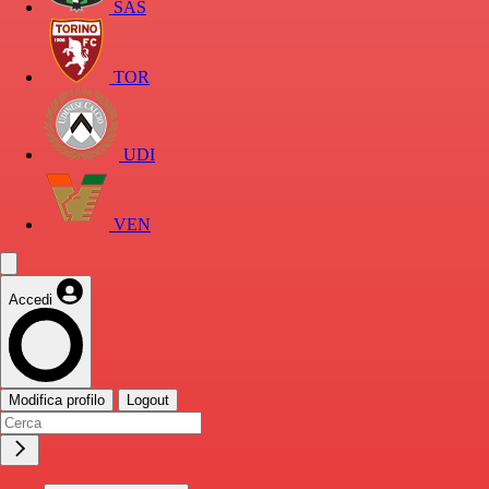
SAS
TOR
UDI
VEN
Accedi
Modifica profilo
Logout