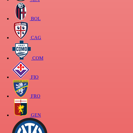
BOL
CAG
COM
FIO
FRO
GEN