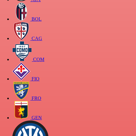
BOL
CAG
COM
FIO
FRO
GEN