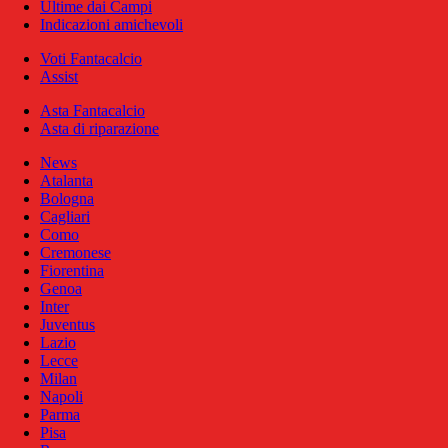
Ultime dai Campi
Indicazioni amichevoli
Voti Fantacalcio
Assist
Asta Fantacalcio
Asta di riparazione
News
Atalanta
Bologna
Cagliari
Como
Cremonese
Fiorentina
Genoa
Inter
Juventus
Lazio
Lecce
Milan
Napoli
Parma
Pisa