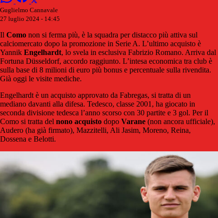
Guglielmo Cannavale
27 luglio 2024 - 14:45
Il
Como
non si ferma più, è la squadra per distacco più attiva sul
calciomercato dopo la promozione in Serie A. L’ultimo acquisto è
Yannik
Engelhardt
, lo svela in esclusiva Fabrizio Romano. Arriva dal
Fortuna Düsseldorf, accordo raggiunto. L’intesa economica tra club è
sulla base di 8 milioni di euro più bonus e percentuale sulla rivendita.
Già oggi le visite mediche.
Engelhardt è un acquisto approvato da Fabregas, si tratta di un
mediano davanti alla difesa. Tedesco, classe 2001, ha giocato in
seconda divisione tedesca l’anno scorso con 30 partite e 3 gol. Per il
Como si tratta del
nono acquisto
dopo
Varane
(non ancora ufficiale),
Audero (ha già firmato), Mazzitelli, Ali Jasim, Moreno, Reina,
Dossena e Belotti.