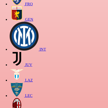
FRO
GEN
INT
JUV
LAZ
LEC