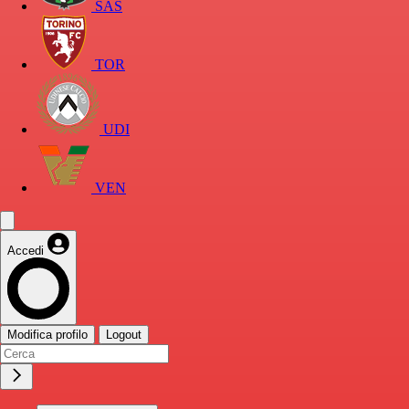
SAS
TOR
UDI
VEN
Accedi
Modifica profilo
Logout