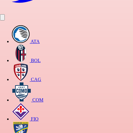
ATA
BOL
CAG
COM
FIO