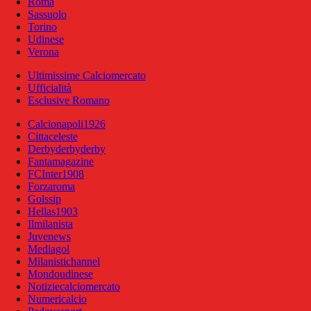
Roma
Sassuolo
Torino
Udinese
Verona
Ultimissime Calciomercato
Ufficialità
Esclusive Romano
Calcionapoli1926
Cittaceleste
Derbyderbyderby
Fantamagazine
FCInter1908
Forzaroma
Golssip
Hellas1903
Ilmilanista
Juvenews
Mediagol
Milanistichannel
Mondoudinese
Notiziecalciomercato
Numericalcio