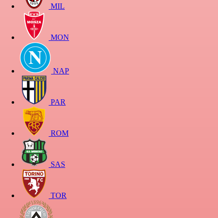
MIL
MON
NAP
PAR
ROM
SAS
TOR