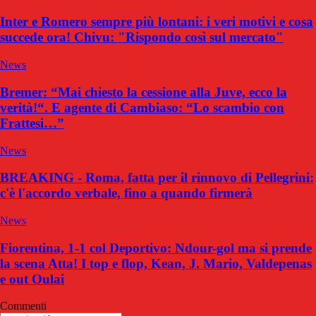
Inter e Romero sempre più lontani: i veri motivi e cosa
succede ora! Chivu: "Rispondo così sul mercato"
News
Bremer: “Mai chiesto la cessione alla Juve, ecco la
verità!“. E agente di Cambiaso: “Lo scambio con
Frattesi…”
News
BREAKING - Roma, fatta per il rinnovo di Pellegrini:
c'è l'accordo verbale, fino a quando firmerà
News
Fiorentina, 1-1 col Deportivo: Ndour-gol ma si prende
la scena Atta! I top e flop, Kean, J. Mario, Valdepenas
e out Oulai
Commenti