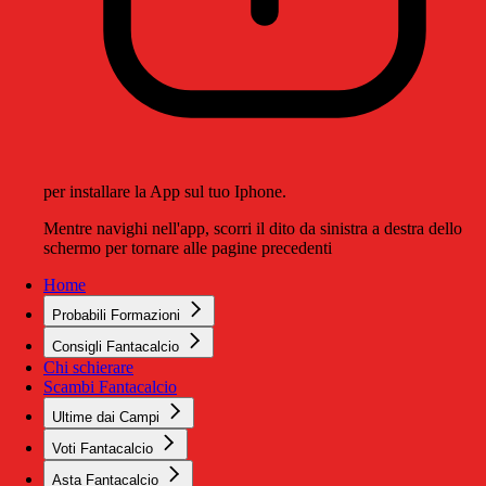
per installare la App sul tuo Iphone.
Mentre navighi nell'app, scorri il dito da sinistra a destra dello
schermo per tornare alle pagine precedenti
Home
Probabili Formazioni
Consigli Fantacalcio
Chi schierare
Scambi Fantacalcio
Ultime dai Campi
Voti Fantacalcio
Asta Fantacalcio