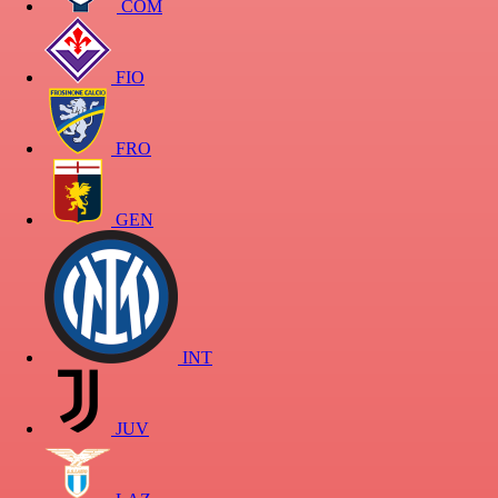
COM
FIO
FRO
GEN
INT
JUV