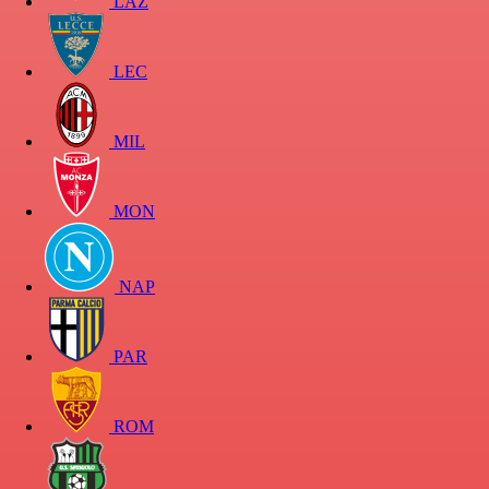
LAZ
LEC
MIL
MON
NAP
PAR
ROM