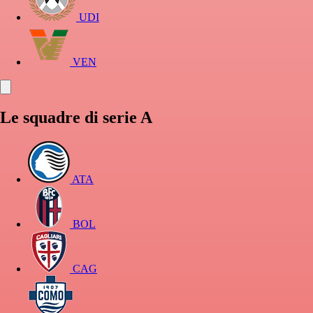
UDI
VEN
Le squadre di serie A
ATA
BOL
CAG