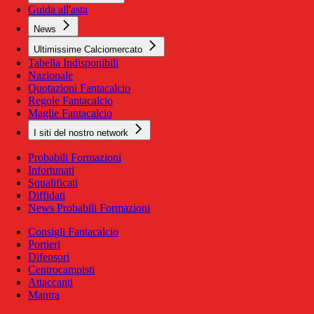
Guida all'asta
News
Ultimissime Calciomercato
Tabella Indisponibili
Nazionale
Quotazioni Fantacalcio
Regole Fantacalcio
Maglie Fantacalcio
I siti del nostro network
Probabili Formazioni
Infortunati
Squalificati
Diffidati
News Probabili Formazioni
Consigli Fantacalcio
Portieri
Difensori
Centrocampisti
Attaccanti
Mantra