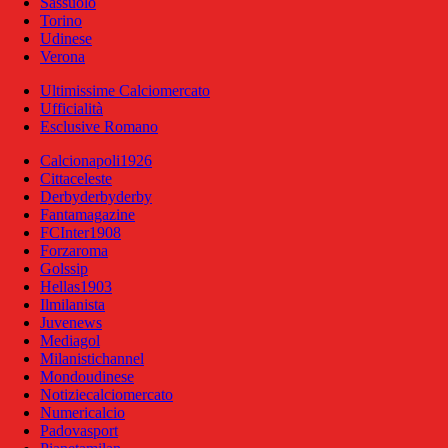
Sassuolo
Torino
Udinese
Verona
Ultimissime Calciomercato
Ufficialità
Esclusive Romano
Calcionapoli1926
Cittaceleste
Derbyderbyderby
Fantamagazine
FCInter1908
Forzaroma
Golssip
Hellas1903
Ilmilanista
Juvenews
Mediagol
Milanistichannel
Mondoudinese
Notiziecalciomercato
Numericalcio
Padovasport