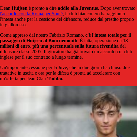
Dean
Huijsen
è pronto a dire
addio alla Juventus
. Dopo aver trovato
l'accordo con la Roma per Soulé
, il club bianconero ha raggiunto
l'intesa anche per la cessione del difensore, reduce dal prestito proprio
in giallorosso.
Come appreso dal nostro Fabrizio Romano,
c'è l'intesa totale per il
passaggio di Huijsen al Bournemouth
. È fatta, operazione da
18
milioni di euro, più una percentuale sulla futura rivendita
del
difensore classe 2005. Il giocatore ha già trovato un accordo col club
inglese per il suo contratto a lungo termine.
Un'importante cessione per la Juve, che in due giorni ha chiuso due
trattative in uscita e ora per la difesa è pronta ad accelerare con
un'offerta per Jean Clair
Todibo
.