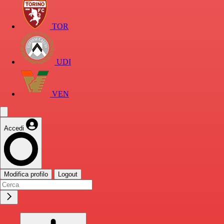
TOR
UDI
VEN
Accedi
Modifica profilo
Logout