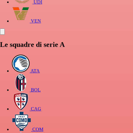
UDI
VEN
Le squadre di serie A
ATA
BOL
CAG
COM