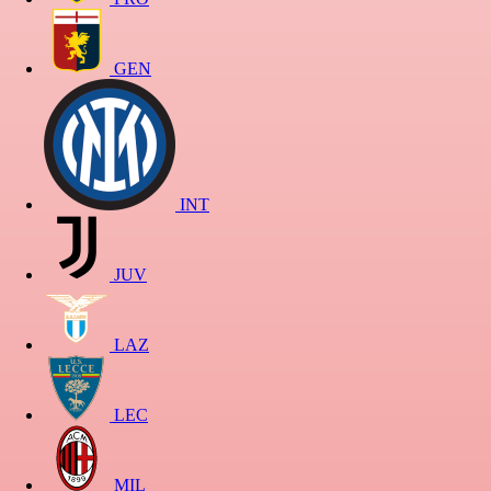
GEN
INT
JUV
LAZ
LEC
MIL