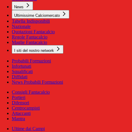
News
Ultimissime Calciomercato
Tabella Indisponibili
Nazionale
Quotazioni Fantacalcio
Regole Fantacalcio
Maglie Fantacalcio
I siti del nostro network
Probabili Formazioni
Infortunati
Squalificati
Diffidati
News Probabili Formazioni
Consigli Fantacalcio
Portieri
Difensori
Centrocampisti
Attaccanti
Mantra
Ultime dai Campi