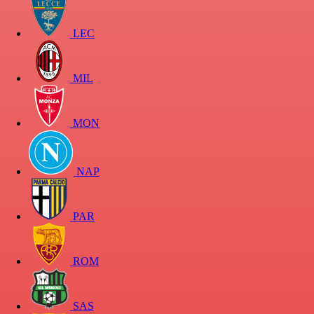
LEC
MIL
MON
NAP
PAR
ROM
SAS