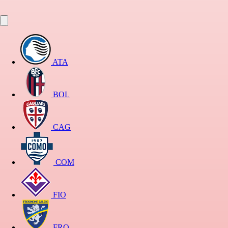
ATA
BOL
CAG
COM
FIO
FRO