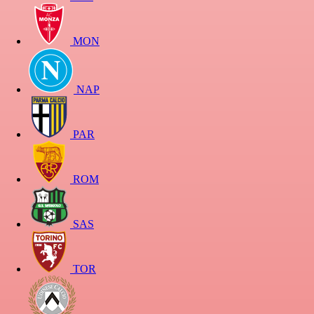
MON
NAP
PAR
ROM
SAS
TOR