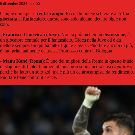
6 dicembre 2024 - 08:55
Cinque nomi per il
centrocampo
. Ecco chi potete schierare alla
15a
giornata
al
fantacalcio
, queste sono solo alcune idee tra big e non
solo.
-
Francisco Conceicao (Juve)
: Non si può mettere in discussione, è
un giocatore centrale per il fantacalcio. Gioca nella Juve ed è da
mettere sempre, fin qui ha fatto 1 gol e 3 assist. Può fare ancora di più,
è uno principalmente da assist. Promosso contro il Bologna.
-
Manu Koné (Roma)
: È uno dei migliori della Roma in questo inizio
di stagione difficile. I numeri al fanta non sono ancora così
clamorosi
,
perché ha fatto un solo gol, ma è più un centrocampista da rendimento.
Può fare bene contro il Lecce.