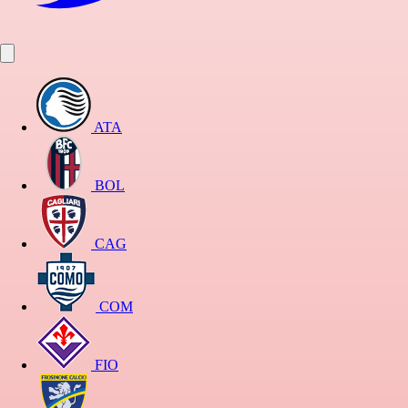
ATA
BOL
CAG
COM
FIO