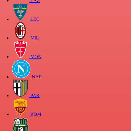
LAZ
LEC
MIL
MON
NAP
PAR
ROM