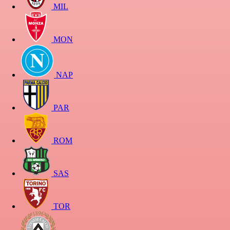
MIL
MON
NAP
PAR
ROM
SAS
TOR