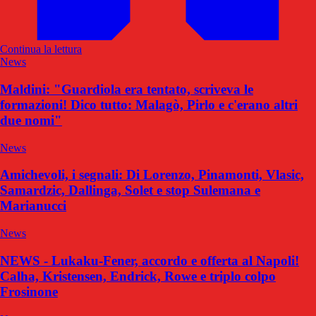
Continua la lettura
News
Maldini: "Guardiola era tentato, scriveva le
formazioni! Dico tutto: Malagò, Pirlo e c'erano altri
due nomi"
News
Amichevoli, i segnali: Di Lorenzo, Pinamonti, Vlasic,
Samardzic, Dallinga, Solet e stop Sulemana e
Marianucci
News
NEWS - Lukaku-Fener, accordo e offerta al Napoli!
Calha, Kristensen, Endrick, Rowe e triplo colpo
Frosinone