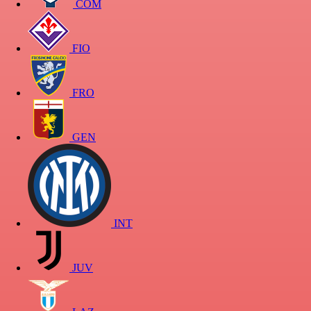
COM
FIO
FRO
GEN
INT
JUV