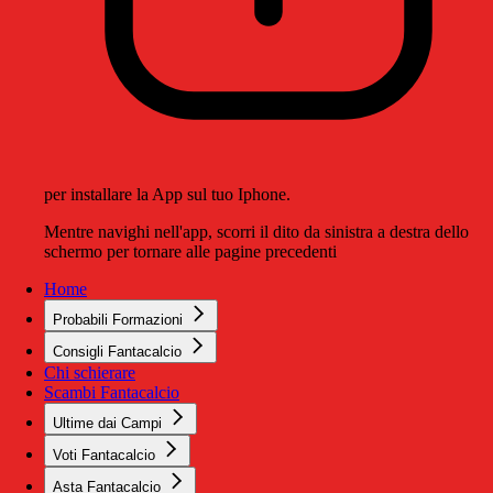
per installare la App sul tuo Iphone.
Mentre navighi nell'app, scorri il dito da sinistra a destra dello
schermo per tornare alle pagine precedenti
Home
Probabili Formazioni
Consigli Fantacalcio
Chi schierare
Scambi Fantacalcio
Ultime dai Campi
Voti Fantacalcio
Asta Fantacalcio