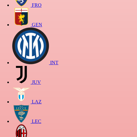
FRO
GEN
INT
JUV
LAZ
LEC