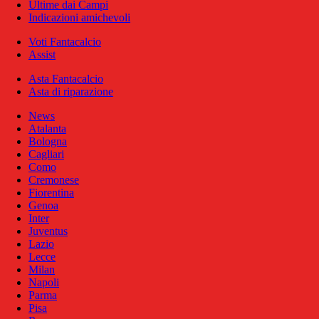
Ultime dai Campi
Indicazioni amichevoli
Voti Fantacalcio
Assist
Asta Fantacalcio
Asta di riparazione
News
Atalanta
Bologna
Cagliari
Como
Cremonese
Fiorentina
Genoa
Inter
Juventus
Lazio
Lecce
Milan
Napoli
Parma
Pisa