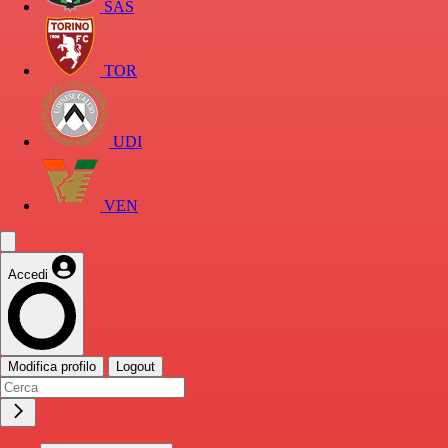
SAS
TOR
UDI
VEN
Accedi
Modifica profilo
Logout