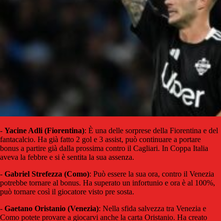
-
Yacine Adli (Fiorentina)
: È una delle sorprese della Fiorentina e del
fantacalcio. Ha già fatto 2 gol e 3 assist, può continuare a portare
bonus a partire già dalla prossima contro il Cagliari. In Coppa Italia
aveva la febbre e si è sentita la sua assenza.
-
Gabriel Strefezza (Como)
: Può essere la sua ora, contro il Venezia
potrebbe tornare al bonus. Ha superato un infortunio e ora è al 100%,
può tornare così il giocatore visto pre sosta.
-
Gaetano Oristanio (Venezia)
: Nella sfida salvezza tra Venezia e
Como potete provare a giocarvi anche la carta Oristanio. Ha creato