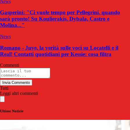
News
Gasperini: "Ci vuole tempo per Pellegrini, quando
sarà pronto! Su Koulierakis, Dybala, Castro e
Molina..."
News
Romano - Juve, la verità sulle voci su Locatelli e il
Real! Contatti quotidiani per Kessie: cosa filtra
Commenti
Invia Commento
Tutti
Leggi altri commenti
Ultime Notizie