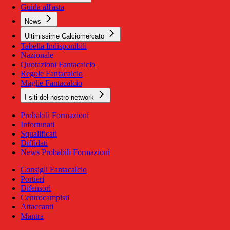
Guida all'asta
News
Ultimissime Calciomercato
Tabella Indisponibili
Nazionale
Quotazioni Fantacalcio
Regole Fantacalcio
Maglie Fantacalcio
I siti del nostro network
Probabili Formazioni
Infortunati
Squalificati
Diffidati
News Probabili Formazioni
Consigli Fantacalcio
Portieri
Difensori
Centrocampisti
Attaccanti
Mantra