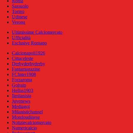
Roma
Sassuolo
Torino
Udinese
Verona
Ultimissime Calciomercato
Ufficialità
Esclusive Romano
Calcionapoli1926
Cittaceleste
Derbyderbyderby
Fantamagazine
FCInter1908
Forzaroma
Golssip
Hellas1903
Ilmilanista
Juvenews
Mediagol
Milanistichannel
Mondoudinese
Notiziecalciomercato
Numericalcio