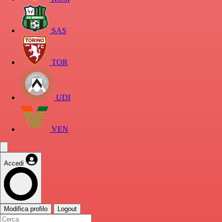
SAS
TOR
UDI
VEN
Accedi
Modifica profilo
Logout