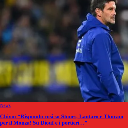
News
Chivu: “Rispondo così su Stones, Lautaro e Thuram
per il Monza! Su Diouf e i portieri…”