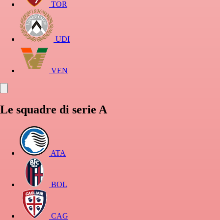
TOR
UDI
VEN
Le squadre di serie A
ATA
BOL
CAG