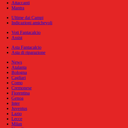
Attaccanti
Mantra
Ultime dai Campi
Indicazioni amichevoli
Voti Fantacalcio
Assist
Asta Fantacalcio
Asta di riparazione
News
Atalanta
Bologna
Cagliari
Como
Cremonese
Fiorentina
Genoa
Inter
Juventus
Lazio
Lecce
Milan