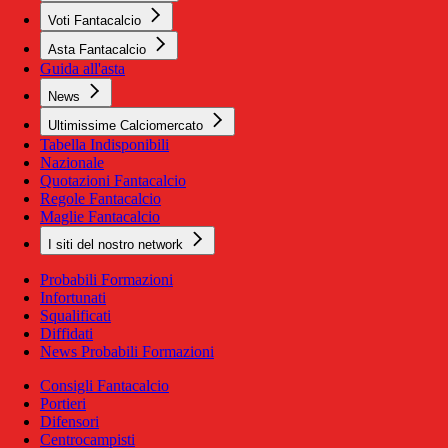
Voti Fantacalcio
Asta Fantacalcio
Guida all'asta
News
Ultimissime Calciomercato
Tabella Indisponibili
Nazionale
Quotazioni Fantacalcio
Regole Fantacalcio
Maglie Fantacalcio
I siti del nostro network
Probabili Formazioni
Infortunati
Squalificati
Diffidati
News Probabili Formazioni
Consigli Fantacalcio
Portieri
Difensori
Centrocampisti