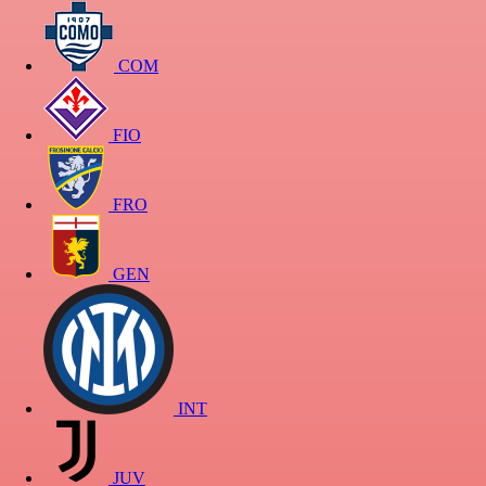
COM
FIO
FRO
GEN
INT
JUV