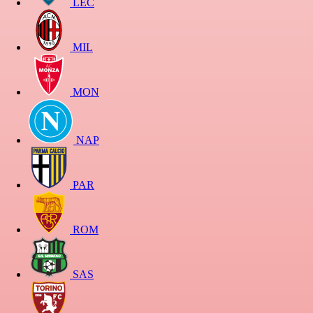
LEC
MIL
MON
NAP
PAR
ROM
SAS