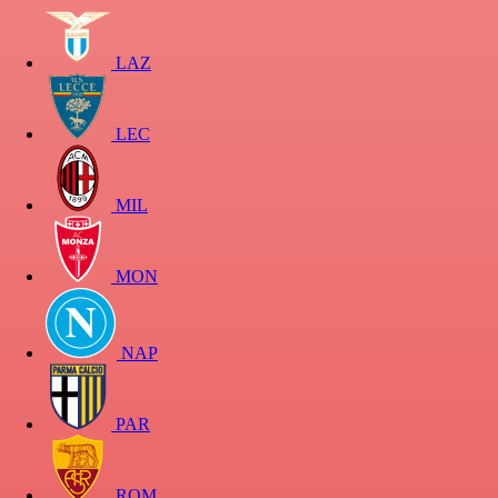
LAZ
LEC
MIL
MON
NAP
PAR
ROM