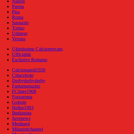
Napoli
Parma
Pisa
Roma
Sassuolo
Torino
Udinese
Verona
Ultimissime Calciomercato
Ufficialità
Esclusive Romano
Calcionapoli1926
Cittaceleste
Derbyderbyderby
Fantamagazine
FCInter1908
Forzaroma
Golssip
Hellas1903
Ilmilanista
Juvenews
Mediagol
Milanistichannel