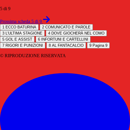
5 di 9
Prossima scheda 5 di 9
1
ECCO BATURINA
2
COMUNICATO E PAROLE
3
L'ULTIMA STAGIONE
4
DOVE GIOCHERÀ NEL COMO
5
GOL E ASSIST
6
INFORTUNI E CARTELLINI
7
RIGORI E PUNIZIONI
8
AL FANTACALCIO
9
Pagina 9
© RIPRODUZIONE RISERVATA