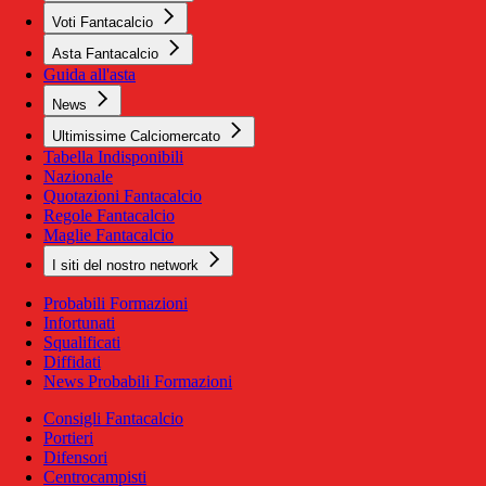
Voti Fantacalcio
Asta Fantacalcio
Guida all'asta
News
Ultimissime Calciomercato
Tabella Indisponibili
Nazionale
Quotazioni Fantacalcio
Regole Fantacalcio
Maglie Fantacalcio
I siti del nostro network
Probabili Formazioni
Infortunati
Squalificati
Diffidati
News Probabili Formazioni
Consigli Fantacalcio
Portieri
Difensori
Centrocampisti