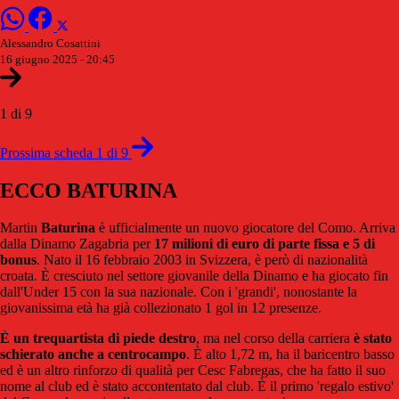
Alessandro Cosattini
16 giugno 2025 - 20:45
1 di 9
Prossima scheda 1 di 9
ECCO BATURINA
Martin
Baturina
è ufficialmente un nuovo giocatore del Como. Arriva
dalla Dinamo Zagabria per
17 milioni di euro di parte fissa e 5 di
bonus
. Nato il 16 febbraio 2003 in Svizzera, è però di nazionalità
croata. È cresciuto nel settore giovanile della Dinamo e ha giocato fin
dall'Under 15 con la sua nazionale. Con i 'grandi', nonostante la
giovanissima età ha già collezionato 1 gol in 12 presenze.
È un trequartista di piede destro
, ma nel corso della carriera
è stato
schierato anche a centrocampo
. È alto 1,72 m, ha il baricentro basso
ed è un altro rinforzo di qualità per Cesc Fabregas, che ha fatto il suo
nome al club ed è stato accontentato dal club. È il primo 'regalo estivo'