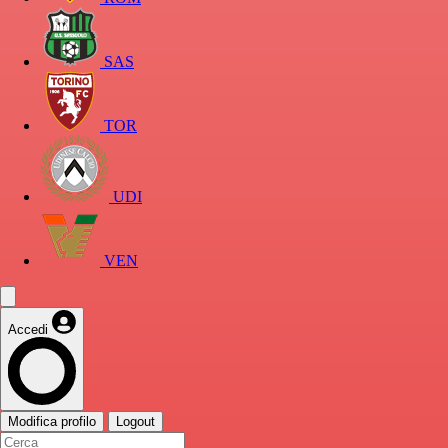
SAS
TOR
UDI
VEN
Accedi
Modifica profilo
Logout