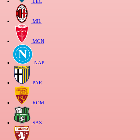
LEC
MIL
MON
NAP
PAR
ROM
SAS