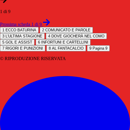
1 di 9
Prossima scheda 1 di 9
1
ECCO BATURINA
2
COMUNICATO E PAROLE
3
L'ULTIMA STAGIONE
4
DOVE GIOCHERÀ NEL COMO
5
GOL E ASSIST
6
INFORTUNI E CARTELLINI
7
RIGORI E PUNIZIONI
8
AL FANTACALCIO
9
Pagina 9
© RIPRODUZIONE RISERVATA