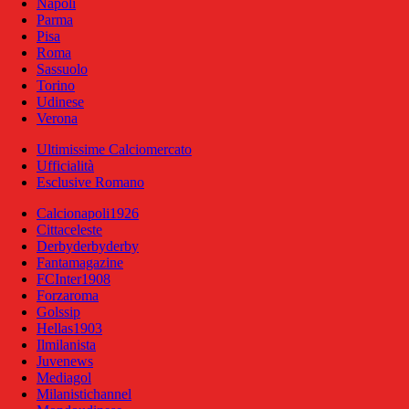
Napoli
Parma
Pisa
Roma
Sassuolo
Torino
Udinese
Verona
Ultimissime Calciomercato
Ufficialità
Esclusive Romano
Calcionapoli1926
Cittaceleste
Derbyderbyderby
Fantamagazine
FCInter1908
Forzaroma
Golssip
Hellas1903
Ilmilanista
Juvenews
Mediagol
Milanistichannel