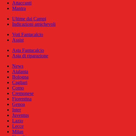
Attaccanti
Mantra
Ultime dai Campi
Indicazioni amichevoli
Voti Fantacalcio
Assist
Asta Fantacalcio
Asta di riparazione
News
Atalanta
Bologna
Cagliari
Como
Cremonese
Fiorentina
Genoa
Inter
Juventus
Lazio
Lecce
Milan