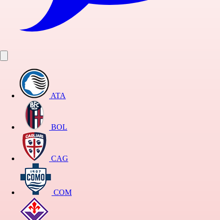
ATA
BOL
CAG
COM