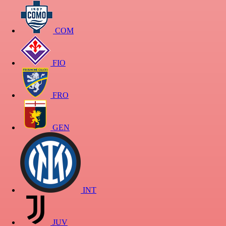
COM
FIO
FRO
GEN
INT
JUV