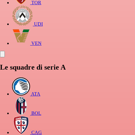
TOR
UDI
VEN
Le squadre di serie A
ATA
BOL
CAG