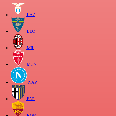
LAZ
LEC
MIL
MON
NAP
PAR
ROM