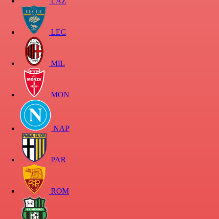
LAZ
LEC
MIL
MON
NAP
PAR
ROM