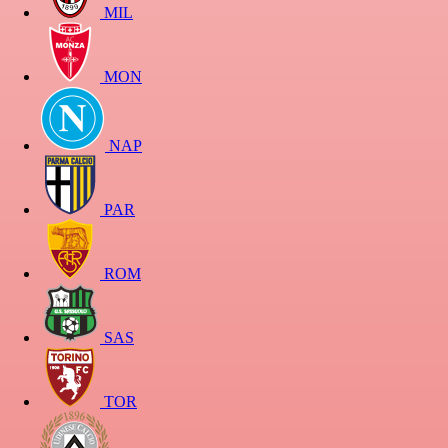
MIL
MON
NAP
PAR
ROM
SAS
TOR