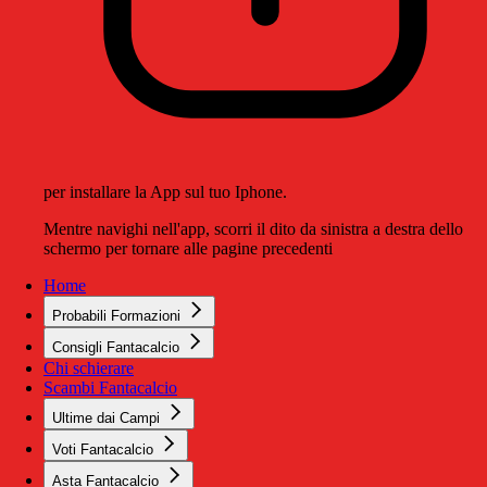
per installare la App sul tuo Iphone.
Mentre navighi nell'app, scorri il dito da sinistra a destra dello
schermo per tornare alle pagine precedenti
Home
Probabili Formazioni
Consigli Fantacalcio
Chi schierare
Scambi Fantacalcio
Ultime dai Campi
Voti Fantacalcio
Asta Fantacalcio