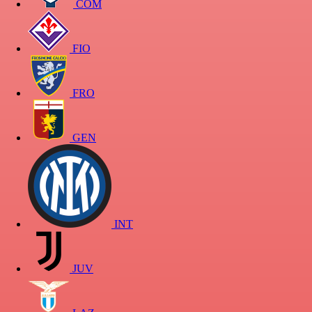
COM
FIO
FRO
GEN
INT
JUV