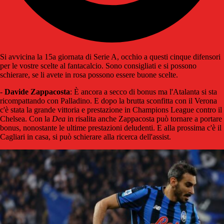
Si avvicina la 15a giornata di Serie A, occhio a questi cinque difensori
per le vostre scelte al fantacalcio. Sono consigliati e si possono
schierare, se li avete in rosa possono essere buone scelte.
-
Davide Zappacosta
: È ancora a secco di bonus ma l'Atalanta si sta
ricompattando con Palladino. E dopo la brutta sconfitta con il Verona
c'è stata la grande vittoria e prestazione in Champions League contro il
Chelsea. Con la
Dea
in risalita anche Zappacosta può tornare a portare
bonus, nonostante le ultime prestazioni deludenti. E alla prossima c'è il
Cagliari in casa, si può schierare alla ricerca dell'assist.