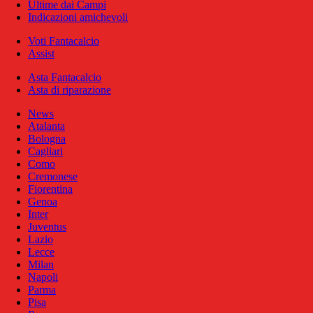
Ultime dai Campi
Indicazioni amichevoli
Voti Fantacalcio
Assist
Asta Fantacalcio
Asta di riparazione
News
Atalanta
Bologna
Cagliari
Como
Cremonese
Fiorentina
Genoa
Inter
Juventus
Lazio
Lecce
Milan
Napoli
Parma
Pisa