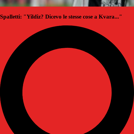
Spalletti: "Yildiz? Dicevo le stesse cose a Kvara..."