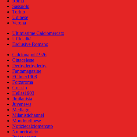
Roma
Sassuolo
Torino
Udinese
Verona
Ultimissime Calciomercato
Ufficialità
Esclusive Romano
Calcionapoli1926
Cittaceleste
Derbyderbyderby
Fantamagazine
FCInter1908
Forzaroma
Golssip
Hellas1903
Ilmilanista
Juvenews
Mediagol
Milanistichannel
Mondoudinese
Notiziecalciomercato
Numericalcio