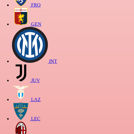
FRO
GEN
INT
JUV
LAZ
LEC