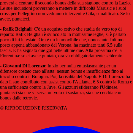
proverà a centrare il secondo bonus della sua stagione contro la Lazio.
Le sue incursioni proveranno a mettere in difficoltà Marusic e i suoi
cross per Pellegrino non vedranno intervenire Gila, squalificato. Se lo
avete, puntateci.
-
Rafik Belghali
: C'è un acquisto estivo che studia da vero top di
reparto: Rafik Belghali è svincolato in moltissime leghe, si è parlato
poco di lui in estate. Ora è un inamovibile che, nonostante l'ultimo
posto appena abbandonato del Verona, ha macinato tanti 6,5 sulla
fascia. E ha segnato due gol nelle ultime due. Alla prossima c'è la
Fiorentina: se ci avete puntato, ora va obbligatoriamente schierato.
-
Giovanni Di Lorenzo
: Inizio per nulla entusiasmante per un
difensore costato caro all'asta: nessun bonus e insufficienze fino al
tracollo contro il Bologna. Poi, la risalita del Napoli. E Di Lorenzo ha
dato il suo contributo con assist contro l'Atalanta, 6,5 contro la Roma e
una sufficienza contro la Juve. Gli azzurri sfideranno l'Udinese,
puntateci sia che vi serva un voto di sostanza, sia che cerchiate un
bonus dalle retrovie.
© RIPRODUZIONE RISERVATA