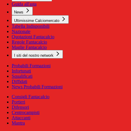
Guida all'asta
News
Ultimissime Calciomercato
Tabella Indisponibili
Nazionale
Quotazioni Fantacalcio
Regole Fantacalcio
Maglie Fantacalcio
I siti del nostro network
Probabili Formazioni
Infortunati
Squalificati
Diffidati
News Probabili Formazioni
Consigli Fantacalcio
Portieri
Difensori
Centrocampisti
Attaccanti
Mantra