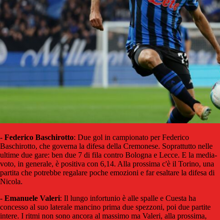
-
Federico Baschirotto
: Due gol in campionato per Federico
Baschirotto, che governa la difesa della Cremonese. Soprattutto nelle
ultime due gare: ben due 7 di fila contro Bologna e Lecce. E la media-
voto, in generale, è positiva con 6,14. Alla prossima c'è il Torino, una
partita che potrebbe regalare poche emozioni e far esaltare la difesa di
Nicola.
-
Emanuele Valeri
: Il lungo infortunio è alle spalle e Cuesta ha
concesso al suo laterale mancino prima due spezzoni, poi due partite
intere. I ritmi non sono ancora al massimo ma Valeri, alla prossima,