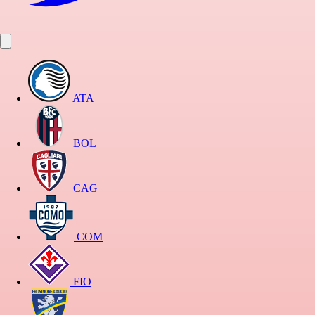
ATA
BOL
CAG
COM
FIO