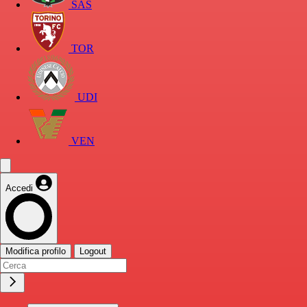
SAS
TOR
UDI
VEN
Accedi
Modifica profilo
Logout