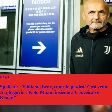
News
Spalletti: "Yildiz sta bene, come lo gestirò! Così vedo
Alajbegovic e Kolo Muani insieme a Conceicao e
Kenan"