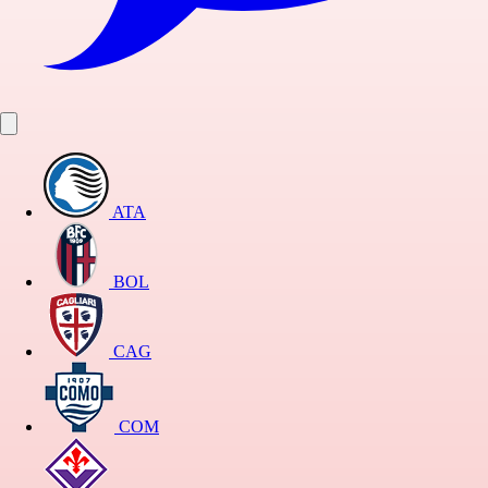
ATA
BOL
CAG
COM