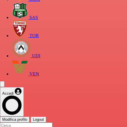
SAS
TOR
UDI
VEN
Accedi
Modifica profilo
Logout