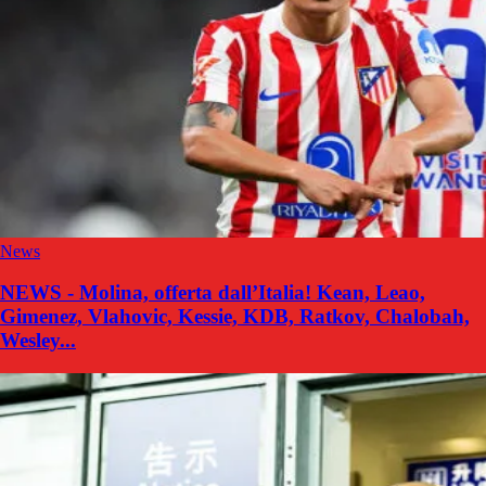
News
NEWS - Molina, offerta dall’Italia! Kean, Leao,
Gimenez, Vlahovic, Kessie, KDB, Ratkov, Chalobah,
Wesley...