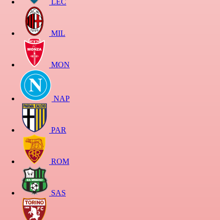
LEC
MIL
MON
NAP
PAR
ROM
SAS