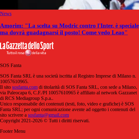
News
Amorim: "La scelta su Modric contro l'Inter, è speciale
ma dovrà guadagnarsi il posto! Come vedo Leao"
SOS Fanta
SOS Fanta SRL è una società iscritta al Registro Imprese di Milano n.
10057610965.
Il sito
sosfanta.com
di titolarità di SOS Fanta SRL, con sede a Milano,
via Paleocapa 6, C.F./PI 10057610965 è affiliato al network Gazzanet
di RCS Mediagroup S.p.a..
Unico responsabile dei contenuti (testi, foto, video e grafiche) è SOS
Fanta SRL; per ogni comunicazione avente ad oggetto i contenuti del
sito scrivere a
sosfanta@gmail.com
Copyright 2021-2026 © Tutti i diritti riservati.
Footer Menu