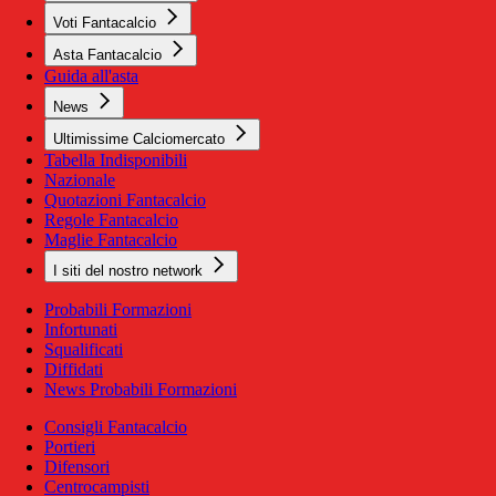
Voti Fantacalcio
Asta Fantacalcio
Guida all'asta
News
Ultimissime Calciomercato
Tabella Indisponibili
Nazionale
Quotazioni Fantacalcio
Regole Fantacalcio
Maglie Fantacalcio
I siti del nostro network
Probabili Formazioni
Infortunati
Squalificati
Diffidati
News Probabili Formazioni
Consigli Fantacalcio
Portieri
Difensori
Centrocampisti