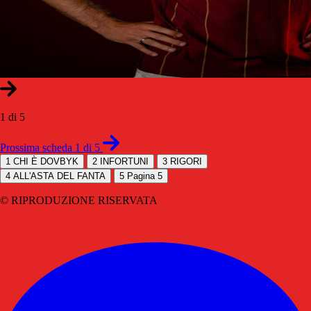
1 di 5
Prossima scheda 1 di 5
1
CHI È DOVBYK
2
INFORTUNI
3
RIGORI
4
ALL'ASTA DEL FANTA
5
Pagina 5
© RIPRODUZIONE RISERVATA