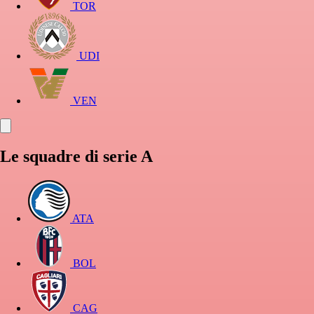
TOR
UDI
VEN
Le squadre di serie A
ATA
BOL
CAG