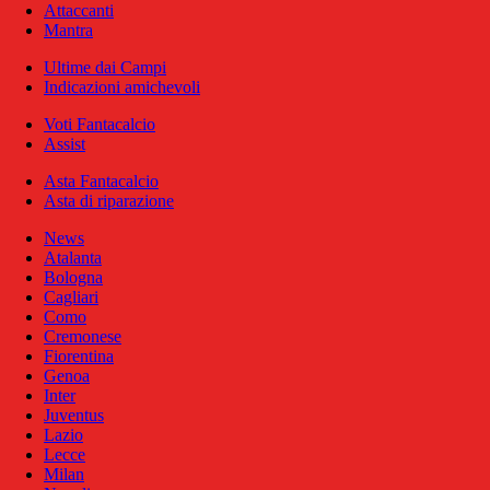
Attaccanti
Mantra
Ultime dai Campi
Indicazioni amichevoli
Voti Fantacalcio
Assist
Asta Fantacalcio
Asta di riparazione
News
Atalanta
Bologna
Cagliari
Como
Cremonese
Fiorentina
Genoa
Inter
Juventus
Lazio
Lecce
Milan