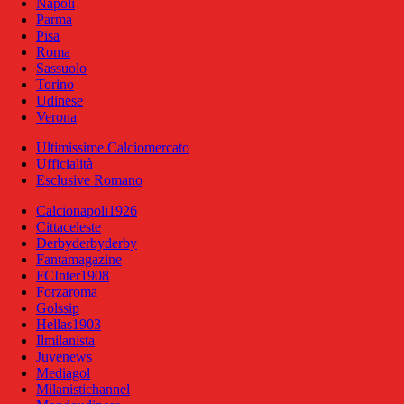
Napoli
Parma
Pisa
Roma
Sassuolo
Torino
Udinese
Verona
Ultimissime Calciomercato
Ufficialità
Esclusive Romano
Calcionapoli1926
Cittaceleste
Derbyderbyderby
Fantamagazine
FCInter1908
Forzaroma
Golssip
Hellas1903
Ilmilanista
Juvenews
Mediagol
Milanistichannel