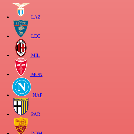
LAZ
LEC
MIL
MON
NAP
PAR
ROM