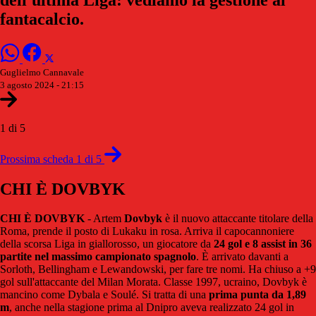
fantacalcio.
Guglielmo Cannavale
3 agosto 2024 - 21:15
1 di 5
Prossima scheda 1 di 5
CHI È DOVBYK
CHI È DOVBYK
- Artem
Dovbyk
è il nuovo attaccante titolare della
Roma, prende il posto di Lukaku in rosa. Arriva il capocannoniere
della scorsa Liga in giallorosso, un giocatore da
24 gol e 8 assist in 36
partite nel massimo campionato spagnolo
. È arrivato davanti a
Sorloth, Bellingham e Lewandowski, per fare tre nomi. Ha chiuso a +9
gol sull'attaccante del Milan Morata. Classe 1997, ucraino, Dovbyk è
mancino come Dybala e Soulé. Si tratta di una
prima punta da 1,89
m
, anche nella stagione prima al Dnipro aveva realizzato 24 gol in