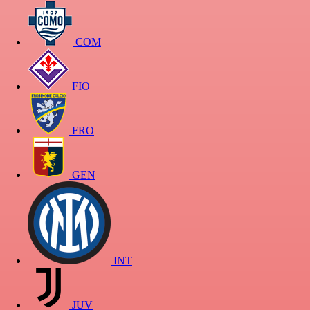
COM
FIO
FRO
GEN
INT
JUV