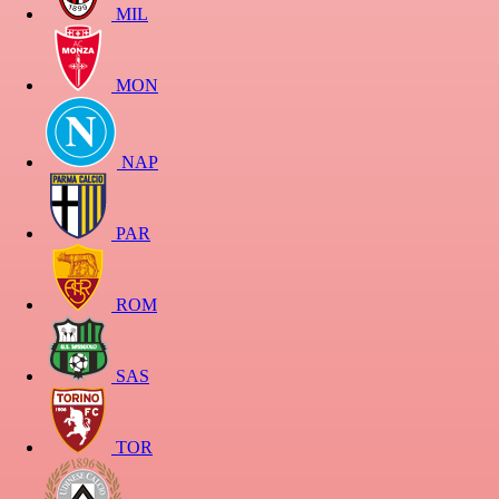
MIL
MON
NAP
PAR
ROM
SAS
TOR