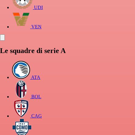
UDI
VEN
Le squadre di serie A
ATA
BOL
CAG