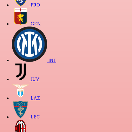
FRO
GEN
INT
JUV
LAZ
LEC