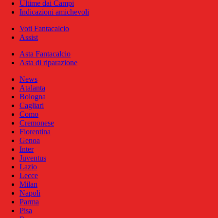
Ultime dai Campi
Indicazioni amichevoli
Voti Fantacalcio
Assist
Asta Fantacalcio
Asta di riparazione
News
Atalanta
Bologna
Cagliari
Como
Cremonese
Fiorentina
Genoa
Inter
Juventus
Lazio
Lecce
Milan
Napoli
Parma
Pisa