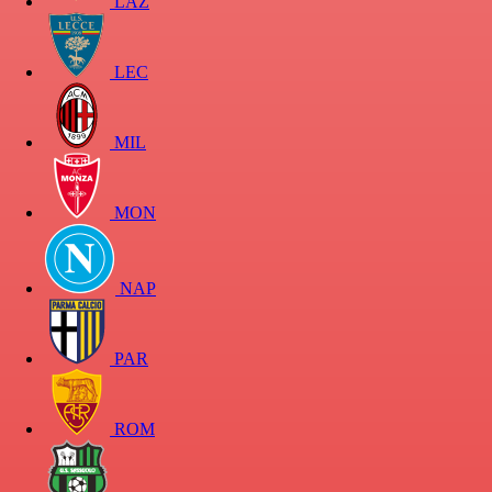
LAZ
LEC
MIL
MON
NAP
PAR
ROM