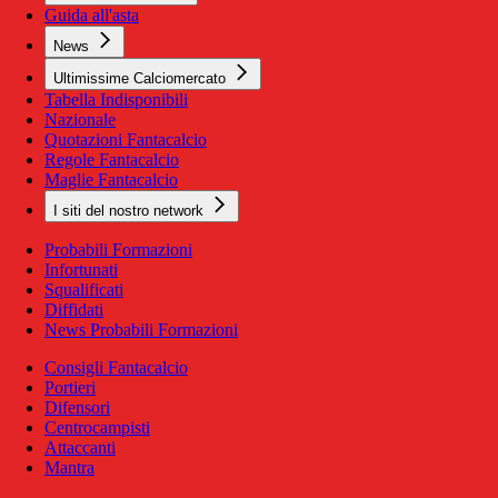
Guida all'asta
News
Ultimissime Calciomercato
Tabella Indisponibili
Nazionale
Quotazioni Fantacalcio
Regole Fantacalcio
Maglie Fantacalcio
I siti del nostro network
Probabili Formazioni
Infortunati
Squalificati
Diffidati
News Probabili Formazioni
Consigli Fantacalcio
Portieri
Difensori
Centrocampisti
Attaccanti
Mantra