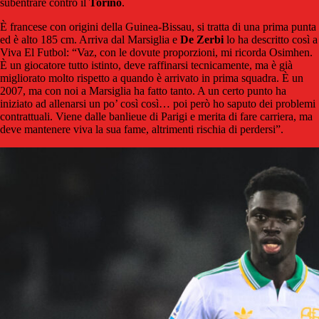
subentrare contro il
Torino
.
È francese con origini della Guinea-Bissau, si tratta di una prima punta
ed è alto 185 cm. Arriva dal Marsiglia e
De Zerbi
lo ha descritto così a
Viva El Futbol: “Vaz, con le dovute proporzioni, mi ricorda Osimhen.
È un giocatore tutto istinto, deve raffinarsi tecnicamente, ma è già
migliorato molto rispetto a quando è arrivato in prima squadra. È un
2007, ma con noi a Marsiglia ha fatto tanto. A un certo punto ha
iniziato ad allenarsi un po’ così così… poi però ho saputo dei problemi
contrattuali. Viene dalle banlieue di Parigi e merita di fare carriera, ma
deve mantenere viva la sua fame, altrimenti rischia di perdersi”.