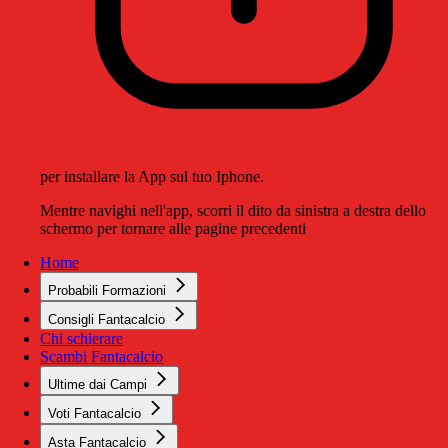
per installare la App sul tuo Iphone.
Mentre navighi nell'app, scorri il dito da sinistra a destra dello
schermo per tornare alle pagine precedenti
Home
Probabili Formazioni
Consigli Fantacalcio
Chi schierare
Scambi Fantacalcio
Ultime dai Campi
Voti Fantacalcio
Asta Fantacalcio