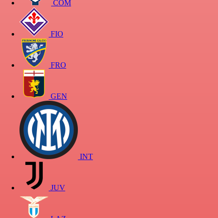
COM
FIO
FRO
GEN
INT
JUV