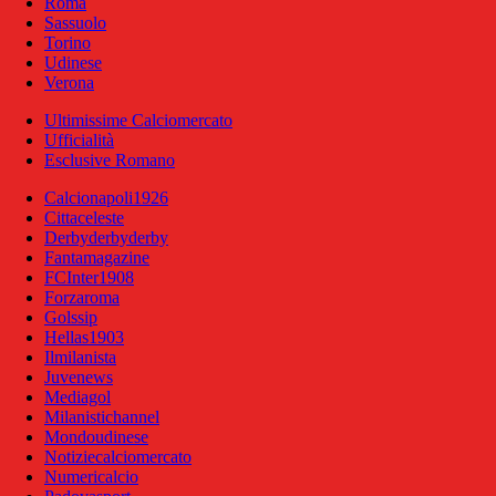
Roma
Sassuolo
Torino
Udinese
Verona
Ultimissime Calciomercato
Ufficialità
Esclusive Romano
Calcionapoli1926
Cittaceleste
Derbyderbyderby
Fantamagazine
FCInter1908
Forzaroma
Golssip
Hellas1903
Ilmilanista
Juvenews
Mediagol
Milanistichannel
Mondoudinese
Notiziecalciomercato
Numericalcio