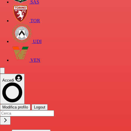
SAS
TOR
UDI
VEN
Accedi
Modifica profilo
Logout