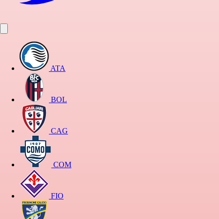
ATA
BOL
CAG
COM
FIO