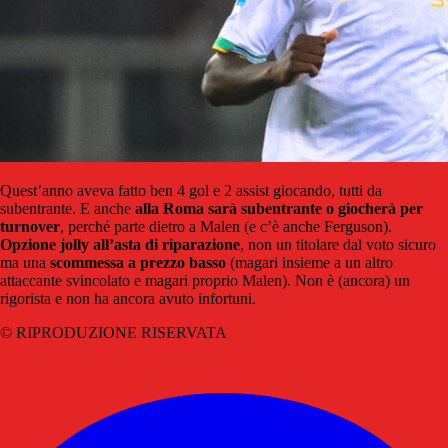
Quest’anno aveva fatto ben 4 gol e 2 assist giocando, tutti da
subentrante. E anche
alla Roma sarà subentrante o giocherà per
turnover
, perché parte dietro a Malen (e c’è anche Ferguson).
Opzione jolly all’asta di riparazione
, non un titolare dal voto sicuro
ma una
scommessa a prezzo basso
(magari insieme a un altro
attaccante svincolato e magari proprio Malen). Non è (ancora) un
rigorista e non ha ancora avuto infortuni.
© RIPRODUZIONE RISERVATA