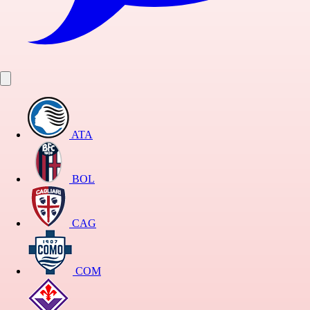
ATA
BOL
CAG
COM