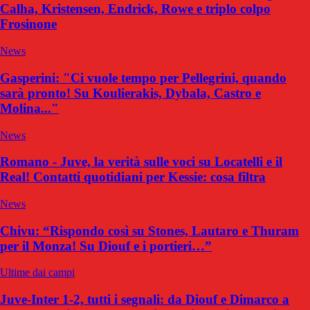
Calha, Kristensen, Endrick, Rowe e triplo colpo
Frosinone
News
Gasperini: "Ci vuole tempo per Pellegrini, quando
sarà pronto! Su Koulierakis, Dybala, Castro e
Molina..."
News
Romano - Juve, la verità sulle voci su Locatelli e il
Real! Contatti quotidiani per Kessie: cosa filtra
News
Chivu: “Rispondo così su Stones, Lautaro e Thuram
per il Monza! Su Diouf e i portieri…”
Ultime dai campi
Juve-Inter 1-2, tutti i segnali: da Diouf e Dimarco a