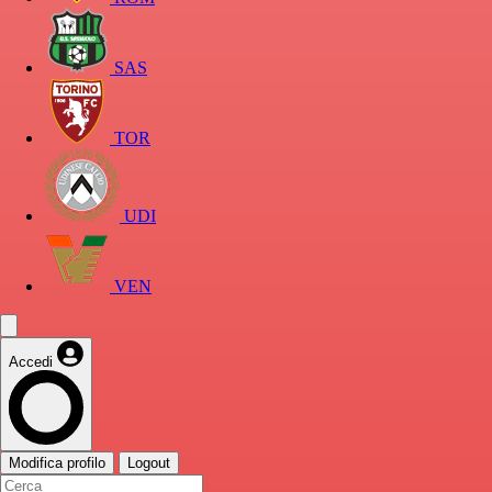
SAS
TOR
UDI
VEN
Accedi
Modifica profilo
Logout