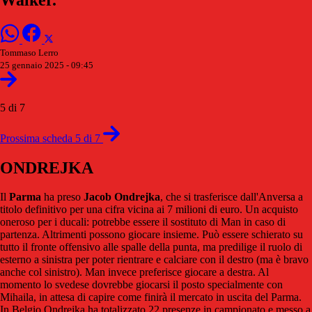
Tommaso Lerro
25 gennaio 2025 - 09:45
5 di 7
Prossima scheda 5 di 7
ONDREJKA
Il
Parma
ha preso
Jacob Ondrejka
, che si trasferisce dall'Anversa a
titolo definitivo per una cifra vicina ai 7 milioni di euro. Un acquisto
oneroso per i ducali: potrebbe essere il sostituto di Man in caso di
partenza. Altrimenti possono giocare insieme. Può essere schierato su
tutto il fronte offensivo alle spalle della punta, ma predilige il ruolo di
esterno a sinistra per poter rientrare e calciare con il destro (ma è bravo
anche col sinistro). Man invece preferisce giocare a destra. Al
momento lo svedese dovrebbe giocarsi il posto specialmente con
Mihaila, in attesa di capire come finirà il mercato in uscita del Parma.
In Belgio Ondrejka ha totalizzato 22 presenze in campionato e messo a