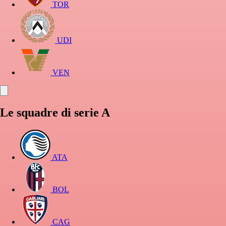
TOR
UDI
VEN
Le squadre di serie A
ATA
BOL
CAG