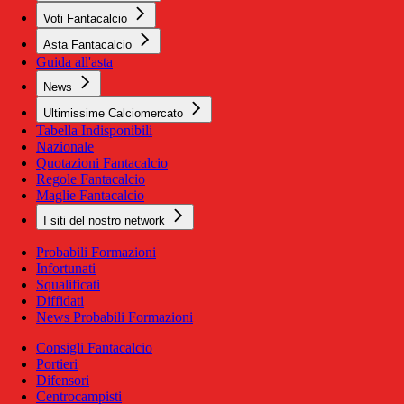
Voti Fantacalcio
Asta Fantacalcio
Guida all'asta
News
Ultimissime Calciomercato
Tabella Indisponibili
Nazionale
Quotazioni Fantacalcio
Regole Fantacalcio
Maglie Fantacalcio
I siti del nostro network
Probabili Formazioni
Infortunati
Squalificati
Diffidati
News Probabili Formazioni
Consigli Fantacalcio
Portieri
Difensori
Centrocampisti