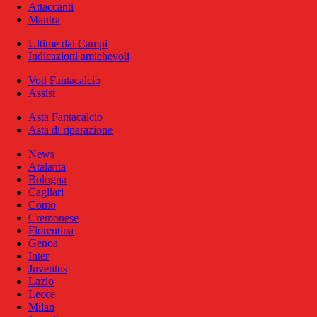
Attaccanti
Mantra
Ultime dai Campi
Indicazioni amichevoli
Voti Fantacalcio
Assist
Asta Fantacalcio
Asta di riparazione
News
Atalanta
Bologna
Cagliari
Como
Cremonese
Fiorentina
Genoa
Inter
Juventus
Lazio
Lecce
Milan