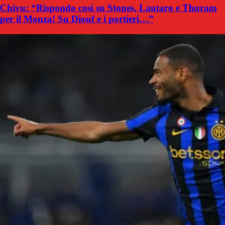
Chivu: “Rispondo così su Stones, Lautaro e Thuram
per il Monza! Su Diouf e i portieri…”