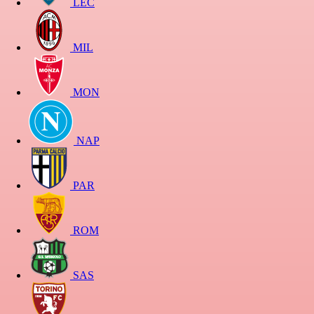
LEC
MIL
MON
NAP
PAR
ROM
SAS