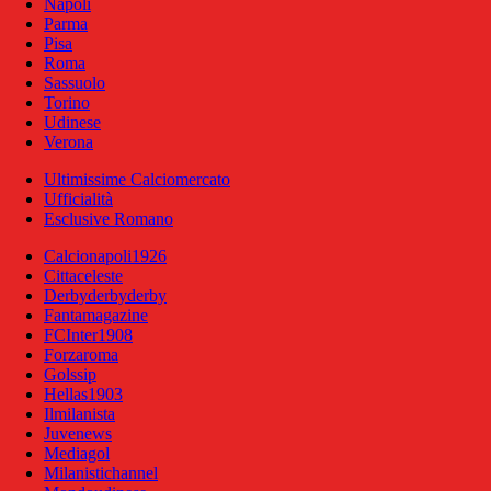
Napoli
Parma
Pisa
Roma
Sassuolo
Torino
Udinese
Verona
Ultimissime Calciomercato
Ufficialità
Esclusive Romano
Calcionapoli1926
Cittaceleste
Derbyderbyderby
Fantamagazine
FCInter1908
Forzaroma
Golssip
Hellas1903
Ilmilanista
Juvenews
Mediagol
Milanistichannel