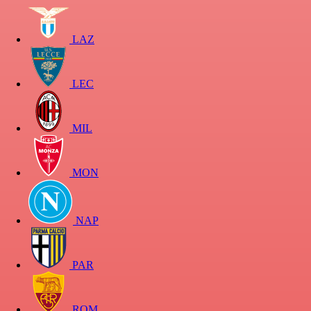
LAZ
LEC
MIL
MON
NAP
PAR
ROM