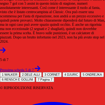
segno 7 gol con 5 assist in questo inizio di stagione, numeri
assolutamente interessanti. Così come è interessante il ruolo al fanta,
visto che è listato centrocampista al
Classic
. Ora può essere una
scommessa per l'asta di riparazione, non andrà a un prezzo eccessivo e
quindi potete provarci. Molto chiaramente dipenderà dal futuro di Man,
ma in ogni caso può avere spazio quindi occhio. È anche un rigorista
ma non eccezionale (2 segnati e 2 sbagliati), quindi non dovrebbe
essere la prima scelta. È bravo sulle punizioni, è un calciatore di
piazzati. Dopo un brutto infortunio nel 2023, non ha più avuto stop nel
2024.
5 di 7
Prossima scheda 5 di 7
1
WALKER
2
DELE ALLI
3
CORNET
4
DJURIC
5
ONDREJKA
6
RENSCH E GOLLINI
7
Pagina 7
© RIPRODUZIONE RISERVATA