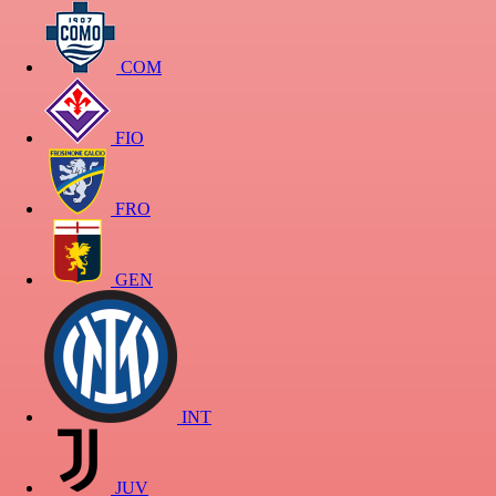
COM
FIO
FRO
GEN
INT
JUV