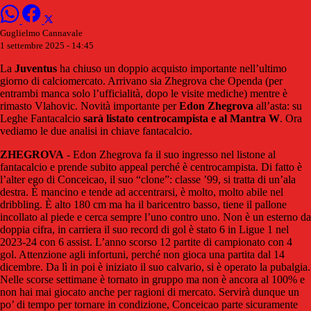
Guglielmo Cannavale
1 settembre 2025 - 14:45
La
Juventus
ha chiuso un doppio acquisto importante nell’ultimo
giorno di calciomercato. Arrivano sia Zhegrova che Openda (per
entrambi manca solo l’ufficialità, dopo le visite mediche) mentre è
rimasto Vlahovic. Novità importante per
Edon
Zhegrova
all’asta: su
Leghe Fantacalcio
sarà listato centrocampista e al Mantra W
. Ora
vediamo le due analisi in chiave fantacalcio.
ZHEGROVA
- Edon Zhegrova fa il suo ingresso nel listone al
fantacalcio e prende subito appeal perché è centrocampista. Di fatto è
l’alter ego di Conceicao, il suo “clone”: classe ’99, si tratta di un’ala
destra. È mancino e tende ad accentrarsi, è molto, molto abile nel
dribbling. È alto 180 cm ma ha il baricentro basso, tiene il pallone
incollato al piede e cerca sempre l’uno contro uno. Non è un esterno da
doppia cifra, in carriera il suo record di gol è stato 6 in Ligue 1 nel
2023-24 con 6 assist. L’anno scorso 12 partite di campionato con 4
gol. Attenzione agli infortuni, perché non gioca una partita dal 14
dicembre. Da lì in poi è iniziato il suo calvario, si è operato la pubalgia.
Nelle scorse settimane è tornato in gruppo ma non è ancora al 100% e
non hai mai giocato anche per ragioni di mercato. Servirà dunque un
po’ di tempo per tornare in condizione, Conceicao parte sicuramente