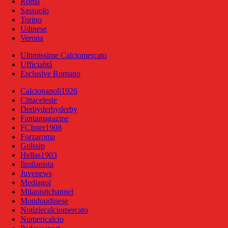
Roma
Sassuolo
Torino
Udinese
Verona
Ultimissime Calciomercato
Ufficialità
Esclusive Romano
Calcionapoli1926
Cittaceleste
Derbyderbyderby
Fantamagazine
FCInter1908
Forzaroma
Golssip
Hellas1903
Ilmilanista
Juvenews
Mediagol
Milanistichannel
Mondoudinese
Notiziecalciomercato
Numericalcio