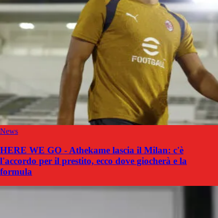
News
HERE WE GO - Athekame lascia il Milan: c'è
l'accordo per il prestito, ecco dove giocherà e la
formula