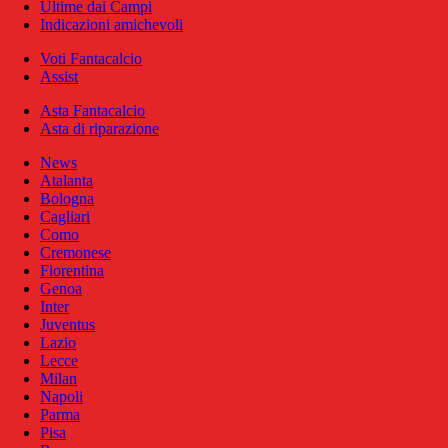
Ultime dai Campi
Indicazioni amichevoli
Voti Fantacalcio
Assist
Asta Fantacalcio
Asta di riparazione
News
Atalanta
Bologna
Cagliari
Como
Cremonese
Fiorentina
Genoa
Inter
Juventus
Lazio
Lecce
Milan
Napoli
Parma
Pisa