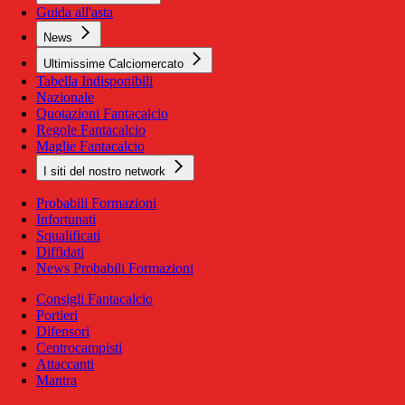
Guida all'asta
News
Ultimissime Calciomercato
Tabella Indisponibili
Nazionale
Quotazioni Fantacalcio
Regole Fantacalcio
Maglie Fantacalcio
I siti del nostro network
Probabili Formazioni
Infortunati
Squalificati
Diffidati
News Probabili Formazioni
Consigli Fantacalcio
Portieri
Difensori
Centrocampisti
Attaccanti
Mantra