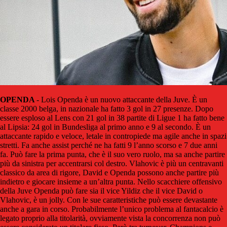
OPENDA
- Lois Openda è un nuovo attaccante della Juve. È un
classe 2000 belga, in nazionale ha fatto 3 gol in 27 presenze. Dopo
essere esploso al Lens con 21 gol in 38 partite di Ligue 1 ha fatto bene
al Lipsia: 24 gol in Bundesliga al primo anno e 9 al secondo. È un
attaccante rapido e veloce, letale in contropiede ma agile anche in spazi
stretti. Fa anche assist perché ne ha fatti 9 l’anno scorso e 7 due anni
fa. Può fare la prima punta, che è il suo vero ruolo, ma sa anche partire
più da sinistra per accentrarsi col destro. Vlahovic è più un centravanti
classico da area di rigore, David e Openda possono anche partire più
indietro e giocare insieme a un’altra punta. Nello scacchiere offensivo
della Juve Openda può fare sia il vice Yildiz che il vice David o
Vlahovic, è un jolly. Con le sue caratteristiche può essere devastante
anche a gara in corso. Probabilmente l’unico problema al fantacalcio è
legato proprio alla titolarità, ovviamente vista la concorrenza non può