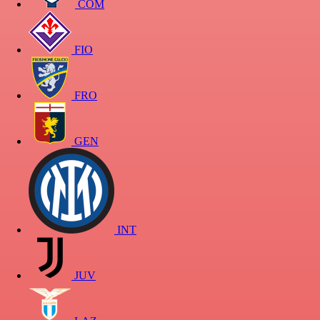
COM
FIO
FRO
GEN
INT
JUV