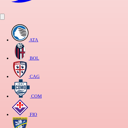
ATA
BOL
CAG
COM
FIO