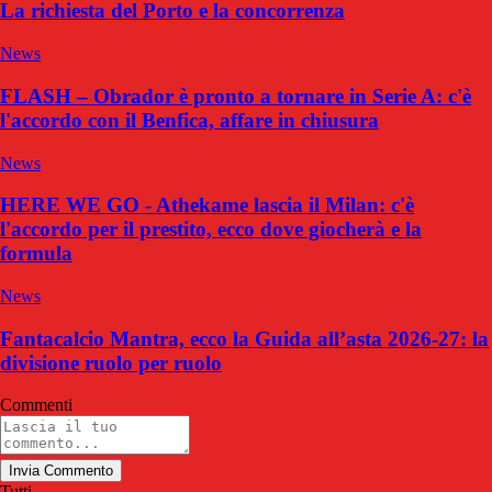
La richiesta del Porto e la concorrenza
News
FLASH – Obrador è pronto a tornare in Serie A: c'è
l'accordo con il Benfica, affare in chiusura
News
HERE WE GO - Athekame lascia il Milan: c'è
l'accordo per il prestito, ecco dove giocherà e la
formula
News
Fantacalcio Mantra, ecco la Guida all’asta 2026-27: la
divisione ruolo per ruolo
Commenti
Invia Commento
Tutti