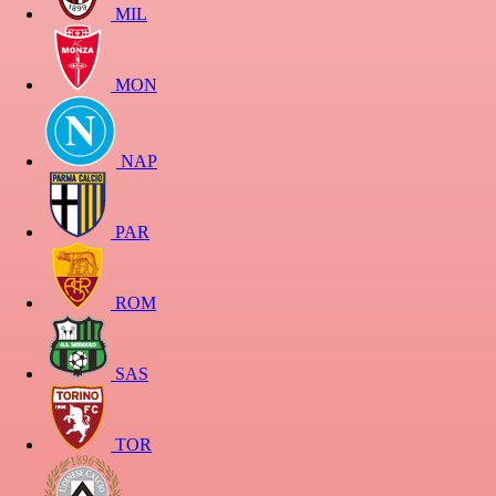
MIL
MON
NAP
PAR
ROM
SAS
TOR