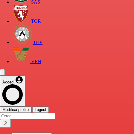
SAS
TOR
UDI
VEN
Accedi
Modifica profilo
Logout