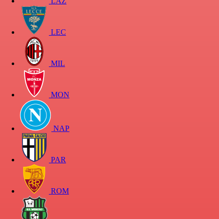
LAZ
LEC
MIL
MON
NAP
PAR
ROM