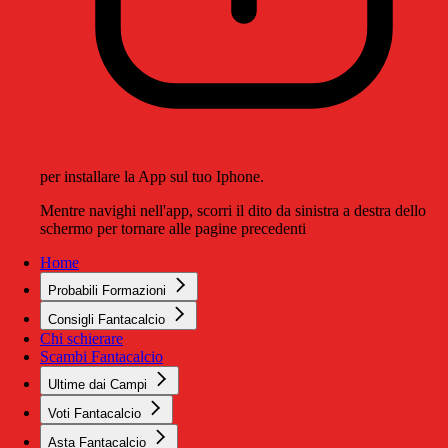
per installare la App sul tuo Iphone.
Mentre navighi nell'app, scorri il dito da sinistra a destra dello
schermo per tornare alle pagine precedenti
Home
Probabili Formazioni
Consigli Fantacalcio
Chi schierare
Scambi Fantacalcio
Ultime dai Campi
Voti Fantacalcio
Asta Fantacalcio