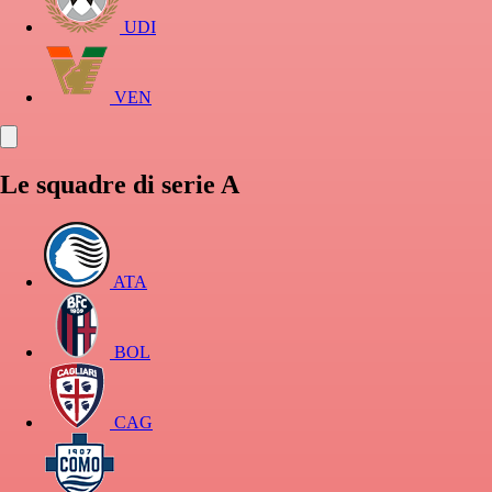
UDI
VEN
Le squadre di serie A
ATA
BOL
CAG