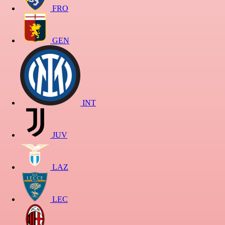
FRO
GEN
INT
JUV
LAZ
LEC