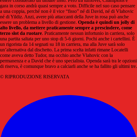
essere considerato un titolare fisso. Però tra turnover, Champions e
gara in corso andrà quasi sempre a voto. Difficile nel suo caso pensare
a una coppia, perché non è il vice “fisso” né di David, né di Vlahovic
né di Yildiz. Anzi, avere più attaccanti della Juve in rosa può anche
essere un problema a livello di gestione.
Openda è quindi un jolly di
alto livello, da mettere praticamente sempre a prescindere, come
terzo slot da ruotare
. Praticamente nessun infortunio in carriera, solo
una partita saltata per uno stop di 5-6 giorni. Pochi anche i cartellini. È
un rigorista da 14 segnati su 18 in carriera, ma alla Juve sarà solo
un’alternativa dal dischetto. La prima scelta infatti rimane Locatelli
come aveva detto Tudor, ma occhio anche Vlahovic con la
permanenza e a David che è uno specialista. Openda sarà tra le opzioni
di riserva, è comunque bravo a calciarli anche se ha fallito gli ultimi tre.
© RIPRODUZIONE RISERVATA