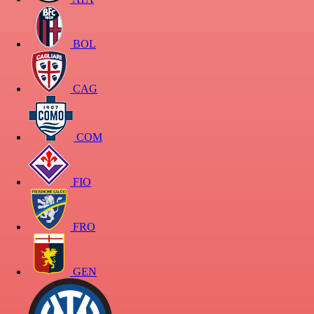
BOL
CAG
COM
FIO
FRO
GEN