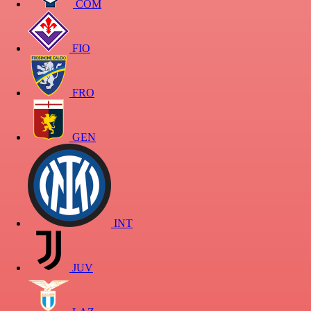
COM
FIO
FRO
GEN
INT
JUV