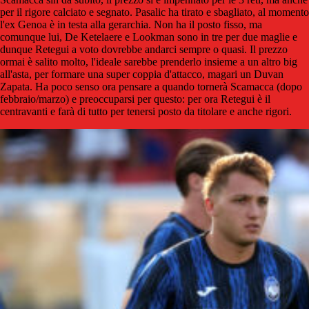
per il rigore calciato e segnato. Pasalic ha tirato e sbagliato, al momento
l'ex Genoa è in testa alla gerarchia. Non ha il posto fisso, ma
comunque lui, De Ketelaere e Lookman sono in tre per due maglie e
dunque Retegui a voto dovrebbe andarci sempre o quasi. Il prezzo
ormai è salito molto, l'ideale sarebbe prenderlo insieme a un altro big
all'asta, per formare una super coppia d'attacco, magari un Duvan
Zapata. Ha poco senso ora pensare a quando tornerà Scamacca (dopo
febbraio/marzo) e preoccuparsi per questo: per ora Retegui è il
centravanti e farà di tutto per tenersi posto da titolare e anche rigori.