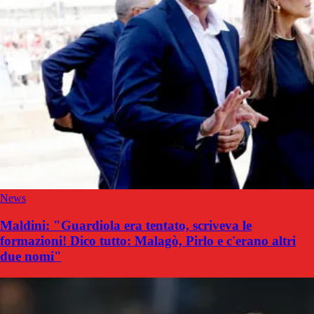
News
Maldini: "Guardiola era tentato, scriveva le
formazioni! Dico tutto: Malagò, Pirlo e c'erano altri
due nomi"