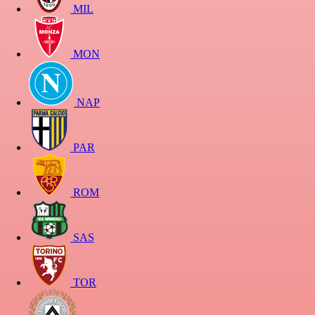
MIL
MON
NAP
PAR
ROM
SAS
TOR