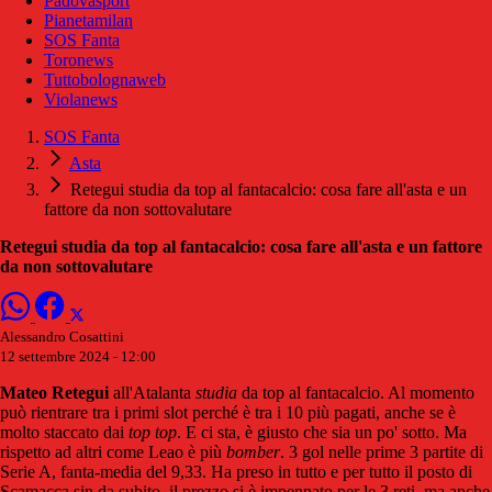
Padovasport
Pianetamilan
SOS Fanta
Toronews
Tuttobolognaweb
Violanews
SOS Fanta
Asta
Retegui studia da top al fantacalcio: cosa fare all'asta e un
fattore da non sottovalutare
Retegui studia da top al fantacalcio: cosa fare all'asta e un fattore
da non sottovalutare
Alessandro Cosattini
12 settembre 2024 - 12:00
Mateo
Retegui
all'Atalanta
studia
da top al fantacalcio. Al momento
può rientrare tra i primi slot perché è tra i 10 più pagati, anche se è
molto staccato dai
top
top
. E ci sta, è giusto che sia un po' sotto. Ma
rispetto ad altri come Leao è più
bomber
. 3 gol nelle prime 3 partite di
Serie A, fanta-media del 9,33. Ha preso in tutto e per tutto il posto di
Scamacca sin da subito, il prezzo si è impennato per le 3 reti, ma anche