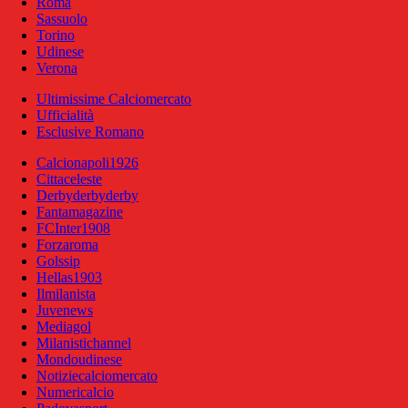
Roma
Sassuolo
Torino
Udinese
Verona
Ultimissime Calciomercato
Ufficialità
Esclusive Romano
Calcionapoli1926
Cittaceleste
Derbyderbyderby
Fantamagazine
FCInter1908
Forzaroma
Golssip
Hellas1903
Ilmilanista
Juvenews
Mediagol
Milanistichannel
Mondoudinese
Notiziecalciomercato
Numericalcio