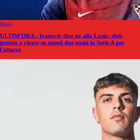
News
ULTIM'ORA - Ivanovic dice no alla Lazio: club
pronto a virare su questi due nomi in Serie A per
l'attacco