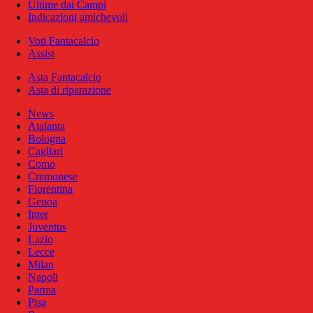
Ultime dai Campi
Indicazioni amichevoli
Voti Fantacalcio
Assist
Asta Fantacalcio
Asta di riparazione
News
Atalanta
Bologna
Cagliari
Como
Cremonese
Fiorentina
Genoa
Inter
Juventus
Lazio
Lecce
Milan
Napoli
Parma
Pisa