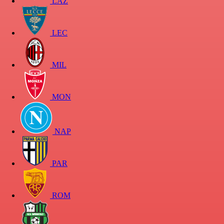
LAZ
LEC
MIL
MON
NAP
PAR
ROM