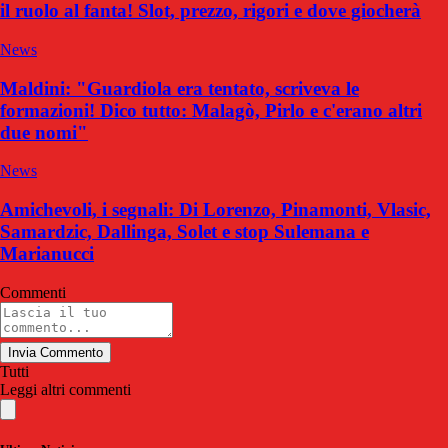
il ruolo al fanta! Slot, prezzo, rigori e dove giocherà
News
Maldini: "Guardiola era tentato, scriveva le
formazioni! Dico tutto: Malagò, Pirlo e c'erano altri
due nomi"
News
Amichevoli, i segnali: Di Lorenzo, Pinamonti, Vlasic,
Samardzic, Dallinga, Solet e stop Sulemana e
Marianucci
Commenti
Invia Commento
Tutti
Leggi altri commenti