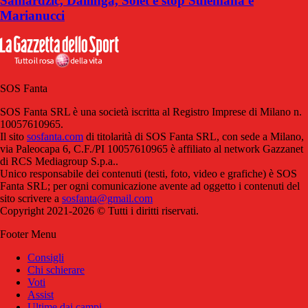
Samardzic, Dallinga, Solet e stop Sulemana e
Marianucci
SOS Fanta
SOS Fanta SRL è una società iscritta al Registro Imprese di Milano n.
10057610965.
Il sito
sosfanta.com
di titolarità di SOS Fanta SRL, con sede a Milano,
via Paleocapa 6, C.F./PI 10057610965 è affiliato al network Gazzanet
di RCS Mediagroup S.p.a..
Unico responsabile dei contenuti (testi, foto, video e grafiche) è SOS
Fanta SRL; per ogni comunicazione avente ad oggetto i contenuti del
sito scrivere a
sosfanta@gmail.com
Copyright 2021-2026 © Tutti i diritti riservati.
Footer Menu
Consigli
Chi schierare
Voti
Assist
Ultime dai campi