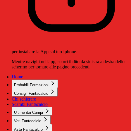
per installare la App sul tuo Iphone.
Mentre navighi nell'app, scorri il dito da sinistra a destra dello
schermo per tornare alle pagine precedenti
Home
Probabili Formazioni
Consigli Fantacalcio
Chi schierare
Scambi Fantacalcio
Ultime dai Campi
Voti Fantacalcio
Asta Fantacalcio