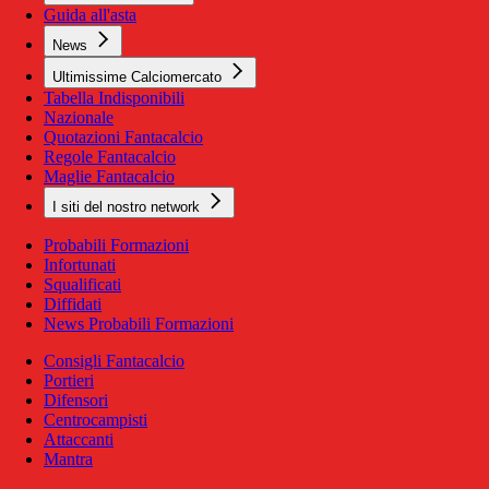
Guida all'asta
News
Ultimissime Calciomercato
Tabella Indisponibili
Nazionale
Quotazioni Fantacalcio
Regole Fantacalcio
Maglie Fantacalcio
I siti del nostro network
Probabili Formazioni
Infortunati
Squalificati
Diffidati
News Probabili Formazioni
Consigli Fantacalcio
Portieri
Difensori
Centrocampisti
Attaccanti
Mantra