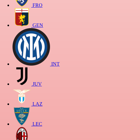
FRO
GEN
INT
JUV
LAZ
LEC