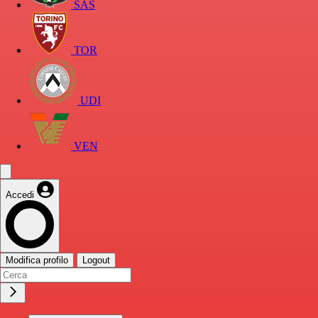
SAS
TOR
UDI
VEN
Accedi
Modifica profilo
Logout