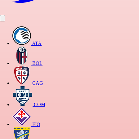
ATA
BOL
CAG
COM
FIO