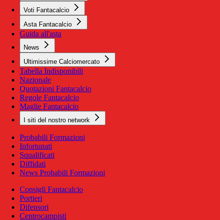
Voti Fantacalcio
Asta Fantacalcio
Guida all'asta
News
Ultimissime Calciomercato
Tabella Indisponibili
Nazionale
Quotazioni Fantacalcio
Regole Fantacalcio
Maglie Fantacalcio
I siti del nostro network
Probabili Formazioni
Infortunati
Squalificati
Diffidati
News Probabili Formazioni
Consigli Fantacalcio
Portieri
Difensori
Centrocampisti