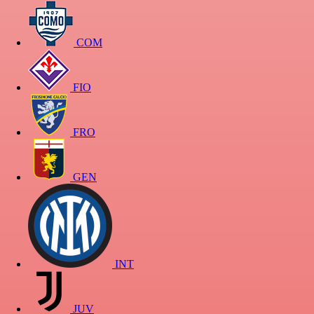
COM
FIO
FRO
GEN
INT
JUV