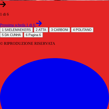
1 di 6
Prossima scheda 1 di 6
1
SAELEMAEKERS
2
ATTA
3
CARBONI
4
POLITANO
5
DA CUNHA
6
Pagina 6
© RIPRODUZIONE RISERVATA