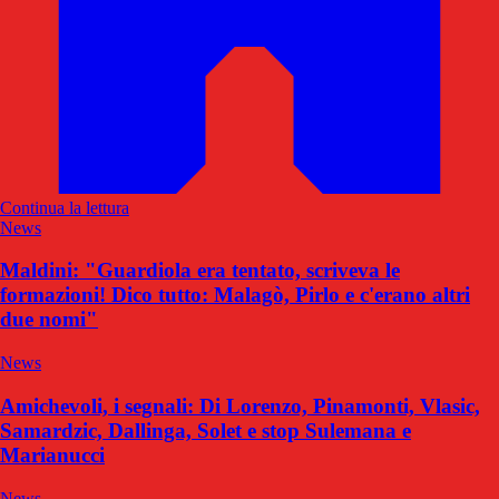
Continua la lettura
News
Maldini: "Guardiola era tentato, scriveva le
formazioni! Dico tutto: Malagò, Pirlo e c'erano altri
due nomi"
News
Amichevoli, i segnali: Di Lorenzo, Pinamonti, Vlasic,
Samardzic, Dallinga, Solet e stop Sulemana e
Marianucci
News