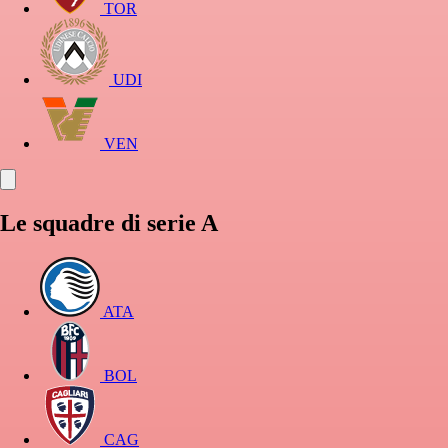
TOR
UDI
VEN
Le squadre di serie A
ATA
BOL
CAG