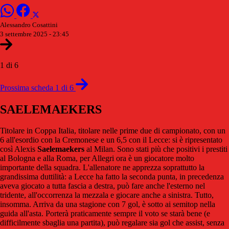
Alessandro Cosattini
3 settembre 2025 - 23:45
1 di 6
Prossima scheda 1 di 6
SAELEMAEKERS
Titolare in Coppa Italia, titolare nelle prime due di campionato, con un
6 all'esordio con la Cremonese e un 6,5 con il Lecce: si è ripresentato
così Alexis
Saelemaekers
al Milan. Sono stati più che positivi i prestiti
al Bologna e alla Roma, per Allegri ora è un giocatore molto
importante della squadra. L'allenatore ne apprezza soprattutto la
grandissima duttilità: a Lecce ha fatto la seconda punta, in precedenza
aveva giocato a tutta fascia a destra, può fare anche l'esterno nel
tridente, all'occorrenza la mezzala e giocare anche a sinistra. Tutto,
insomma. Arriva da una stagione con 7 gol, è sotto ai semitop nella
guida all'asta. Porterà praticamente sempre il voto se starà bene (e
difficilmente sbaglia una partita), può regalare sia gol che assist, senza