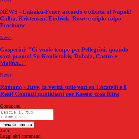
NEWS - Lukaku-Fener, accordo e offerta al Napoli!
Calha, Kristensen, Endrick, Rowe e triplo colpo
Frosinone
News
Gasperini: "Ci vuole tempo per Pellegrini, quando
sarà pronto! Su Koulierakis, Dybala, Castro e
Molina..."
News
Romano - Juve, la verità sulle voci su Locatelli e il
Real! Contatti quotidiani per Kessie: cosa filtra
Commenti
Invia Commento
Tutti
Leggi altri commenti