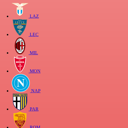
LAZ
LEC
MIL
MON
NAP
PAR
ROM