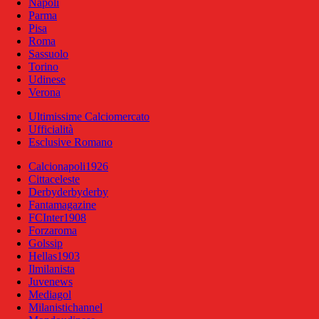
Napoli
Parma
Pisa
Roma
Sassuolo
Torino
Udinese
Verona
Ultimissime Calciomercato
Ufficialità
Esclusive Romano
Calcionapoli1926
Cittaceleste
Derbyderbyderby
Fantamagazine
FCInter1908
Forzaroma
Golssip
Hellas1903
Ilmilanista
Juvenews
Mediagol
Milanistichannel