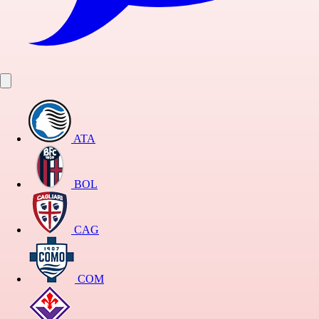
ATA
BOL
CAG
COM