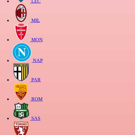
LEC
MIL
MON
NAP
PAR
ROM
SAS