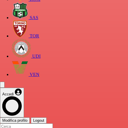
SAS
TOR
UDI
VEN
Accedi
Modifica profilo
Logout