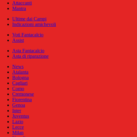
Attaccanti
Mantra
Ultime dai Campi
Indicazioni amichevoli
Voti Fantacalcio
Assist
Asta Fantacalcio
Asta di riparazione
News
Atalanta
Bologna
Cagliari
Como
Cremonese
Fiorentina
Genoa
Inter
Juventus
Lazio
Lecce
Milan