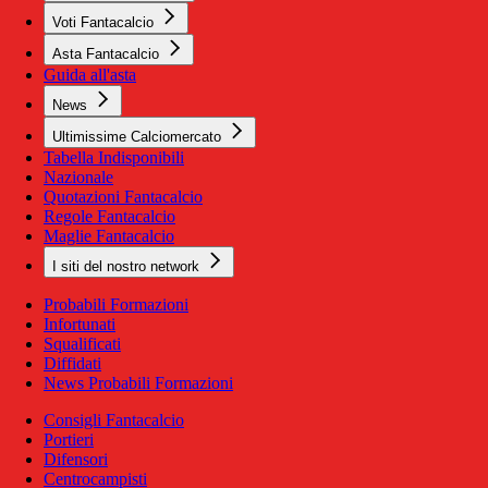
Voti Fantacalcio
Asta Fantacalcio
Guida all'asta
News
Ultimissime Calciomercato
Tabella Indisponibili
Nazionale
Quotazioni Fantacalcio
Regole Fantacalcio
Maglie Fantacalcio
I siti del nostro network
Probabili Formazioni
Infortunati
Squalificati
Diffidati
News Probabili Formazioni
Consigli Fantacalcio
Portieri
Difensori
Centrocampisti