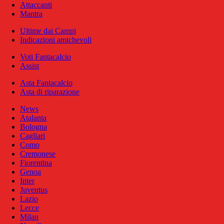
Attaccanti
Mantra
Ultime dai Campi
Indicazioni amichevoli
Voti Fantacalcio
Assist
Asta Fantacalcio
Asta di riparazione
News
Atalanta
Bologna
Cagliari
Como
Cremonese
Fiorentina
Genoa
Inter
Juventus
Lazio
Lecce
Milan