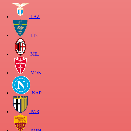
LAZ
LEC
MIL
MON
NAP
PAR
ROM