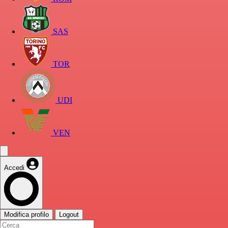
SAS
TOR
UDI
VEN
Accedi
Modifica profilo
Logout