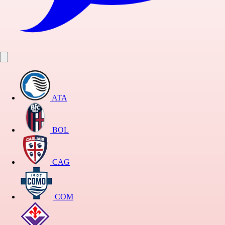
ATA
BOL
CAG
COM