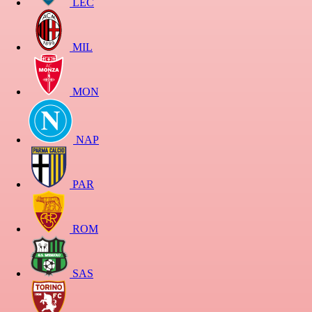
LEC
MIL
MON
NAP
PAR
ROM
SAS