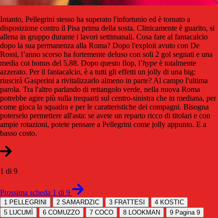
Intanto, Pellegrini stesso ha superato l'infortunio ed è tornato a
disposizione contro il Pisa prima della sosta. Clinicamente è guarito, si
allena in gruppo durante i lavori settimanali. Cosa fare al fantacalcio
dopo la sua permanenza alla Roma? Dopo l'exploit avuto con De
Rossi, l’anno scorso ha fortemente deluso con soli 2 gol segnati e una
media coi bonus del 5,88. Dopo questo flop, l’
hype
è totalmente
azzerato. Per il fantacalcio, è a tutti gli effetti un jolly di una big:
riuscirà Gasperini a rivitalizzarlo almeno in parte? Al campo l'ultima
parola. Tra l'altro parlando di rettangolo verde, nella nuova Roma
potrebbe agire più sulla trequarti sul centro-sinistra che in mediana, per
come gioca la squadra e per le caratteristiche dei compagni. Bisogna
poterselo permettere all'asta: se avete un reparto ricco di titolari e con
ampie rotazioni, potete pensare a Pellegrini come jolly appunto. E a
basso costo.
1 di 9
Prossima scheda 1 di 9
1
PELLEGRINI
2
SAMARDZIC
3
FRATTESI
4
KOSTIC
5
LUCUMÌ
6
COMUZZO
7
COCO
8
LOOKMAN
9
Pagina 9