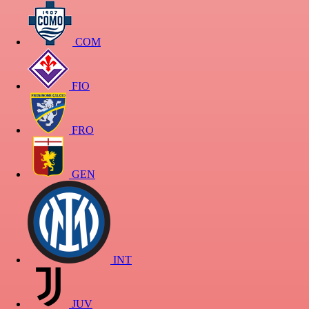
COM
FIO
FRO
GEN
INT
JUV