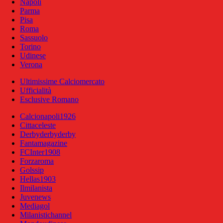
Napoli
Parma
Pisa
Roma
Sassuolo
Torino
Udinese
Verona
Ultimissime Calciomercato
Ufficialità
Esclusive Romano
Calcionapoli1926
Cittaceleste
Derbyderbyderby
Fantamagazine
FCInter1908
Forzaroma
Golssip
Hellas1903
Ilmilanista
Juvenews
Mediagol
Milanistichannel