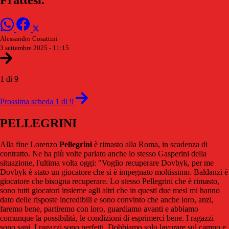
Alessandro Cosattini
3 settembre 2025 - 11:15
1 di 9
Prossima scheda 1 di 9
PELLEGRINI
Alla fine Lorenzo
Pellegrini
è rimasto alla Roma, in scadenza di
contratto. Ne ha più volte parlato anche lo stesso Gasperini della
situazione, l'ultima volta oggi: "Voglio recuperare Dovbyk, per me
Dovbyk è stato un giocatore che si è impegnato moltissimo. Baldanzi è
giocatore che bisogna recuperare. Lo stesso Pellegrini che è rimasto,
sono tutti giocatori insieme agli altri che in questi due mesi mi hanno
dato delle risposte incredibili e sono convinto che anche loro, anzi,
faremo bene, partiremo con loro, guardiamo avanti e abbiamo
comunque la possibilità, le condizioni di esprimerci bene. I ragazzi
sono sani. I ragazzi sono perfetti. Dobbiamo solo lavorare sul campo e