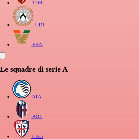
TOR
UDI
VEN
Le squadre di serie A
ATA
BOL
CAG