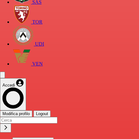
SAS
TOR
UDI
VEN
Accedi
Modifica profilo
Logout