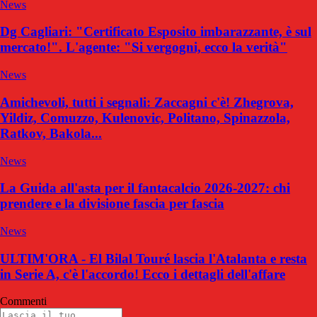
News
Dg Cagliari: "Certificato Esposito imbarazzante, è sul
mercato!". L'agente: "Si vergogni, ecco la verità"
News
Amichevoli, tutti i segnali: Zaccagni c'è! Zhegrova,
Yildiz, Comuzzo, Kulenovic, Politano, Spinazzola,
Ratkov, Bakola...
News
La Guida all'asta per il fantacalcio 2026-2027: chi
prendere e la divisione fascia per fascia
News
ULTIM'ORA - El Bilal Touré lascia l'Atalanta e resta
in Serie A, c'è l'accordo! Ecco i dettagli dell'affare
Commenti