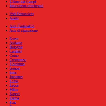
Ultime dai Campi
Indicazioni amichevoli
Voti Fantacalcio
Assist
Asta Fantacalcio
Asta di riparazione
News
Atalanta
Bologna
Cagliari
Como
Cremonese
Fiorentina
Genoa
Inter
Juventus
Lazio
Lecce
Milan
Napoli
Parma
Pisa