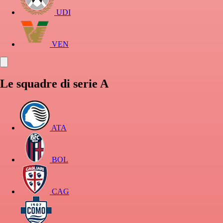
UDI
VEN
Le squadre di serie A
ATA
BOL
CAG