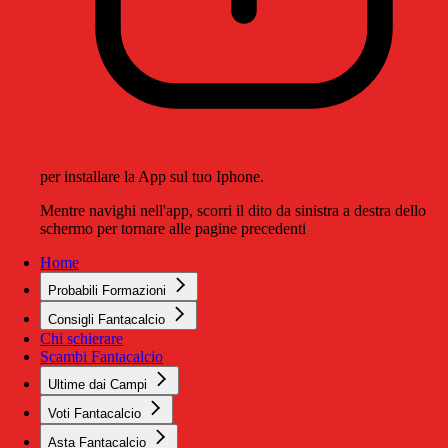
per installare la App sul tuo Iphone.
Mentre navighi nell'app, scorri il dito da sinistra a destra dello
schermo per tornare alle pagine precedenti
Home
Probabili Formazioni
Consigli Fantacalcio
Chi schierare
Scambi Fantacalcio
Ultime dai Campi
Voti Fantacalcio
Asta Fantacalcio