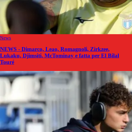
News
NEWS - Dimarco, Leao, Romagnoli, Zirkzee,
Lukaku, Djimsiti, McTominay e fatta per El Bilal
Touré