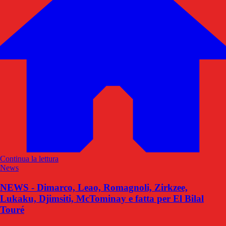
Continua la lettura
News
NEWS - Dimarco, Leao, Romagnoli, Zirkzee,
Lukaku, Djimsiti, McTominay e fatta per El Bilal
Touré