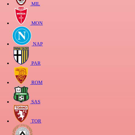
MIL
MON
NAP
PAR
ROM
SAS
TOR