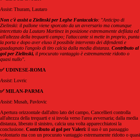
Assist
: Thuram, Lautaro
Non c'è assist a Zielinski per Leghe Fantacalcio
: "Anticipo di
Zielinski: il pallone viene sporcato da un avversario ma comunque
intercettato da Lautaro Martinez in posizione estremamente defilata ed
all'altezza della trequarti campo; l'attaccante si mette in proprio, punta
la porta e dopo aver eluso il possibile intervento dei difendenti e
guadagnato l'angolo di tiro calcia dalla media distanza.
Contributo al
gol per Zielinski,
il procurato vantaggio è estremamente ridotto o
quasi nullo".
✅ UDINESE-ROMA
Assist
: Lovric
✅ MILAN-PARMA
Assist
: Musah, Pavlovic
Apertura orizzontale dall'altro lato del campo, Cancellieri controlla
all'altezza della trequarti e si invola verso l'area avversaria; dalla media
distanza, liberato il sinistro, calcia una volta apparecchiatosi la
conclusione.
Contributo al gol per Valeri:
il suo è un passaggio
volontario ma con un procurato vantaggio estremamente ridotto o quasi