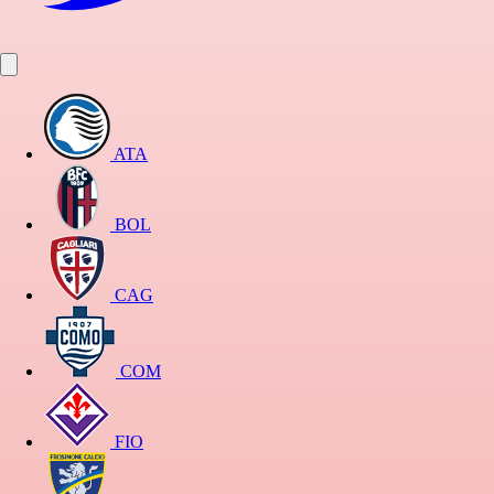
ATA
BOL
CAG
COM
FIO