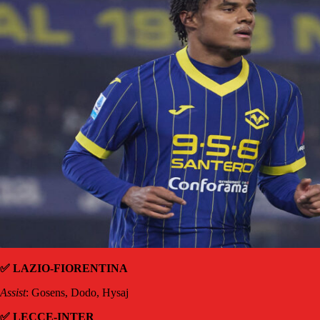
✅ LAZIO-FIORENTINA
Assist
: Gosens, Dodo, Hysaj
✅ LECCE-INTER