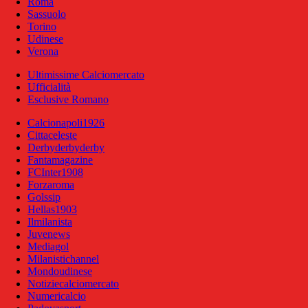
Roma
Sassuolo
Torino
Udinese
Verona
Ultimissime Calciomercato
Ufficialità
Esclusive Romano
Calcionapoli1926
Cittaceleste
Derbyderbyderby
Fantamagazine
FCInter1908
Forzaroma
Golssip
Hellas1903
Ilmilanista
Juvenews
Mediagol
Milanistichannel
Mondoudinese
Notiziecalciomercato
Numericalcio