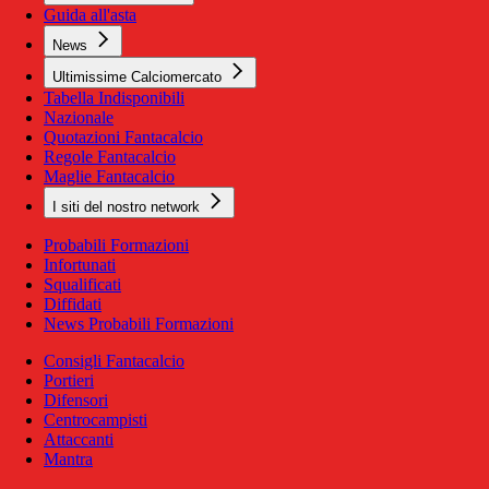
Guida all'asta
News
Ultimissime Calciomercato
Tabella Indisponibili
Nazionale
Quotazioni Fantacalcio
Regole Fantacalcio
Maglie Fantacalcio
I siti del nostro network
Probabili Formazioni
Infortunati
Squalificati
Diffidati
News Probabili Formazioni
Consigli Fantacalcio
Portieri
Difensori
Centrocampisti
Attaccanti
Mantra