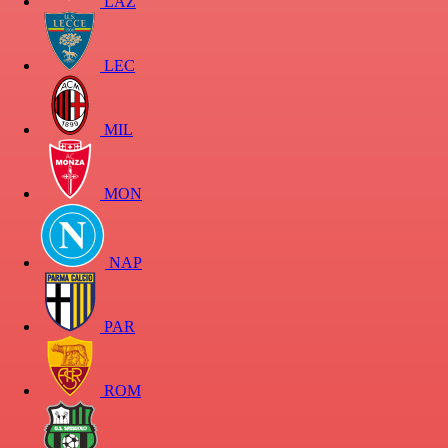
LAZ
LEC
MIL
MON
NAP
PAR
ROM