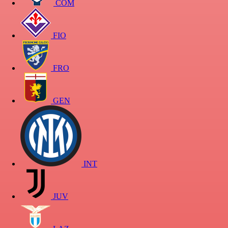
COM
FIO
FRO
GEN
INT
JUV