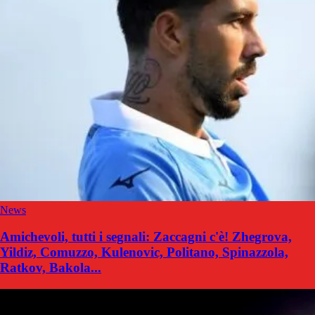
News
Amichevoli, tutti i segnali: Zaccagni c'è! Zhegrova,
Yildiz, Comuzzo, Kulenovic, Politano, Spinazzola,
Ratkov, Bakola...