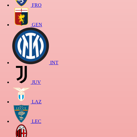
FRO
GEN
INT
JUV
LAZ
LEC