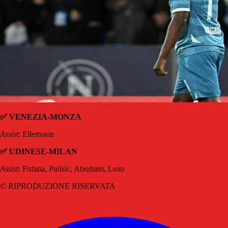
✅ VENEZIA-MONZA
Assist
: Ellertsson
✅ UDINESE-MILAN
Assist
: Fofana, Pulisic, Abraham, Leao
© RIPRODUZIONE RISERVATA