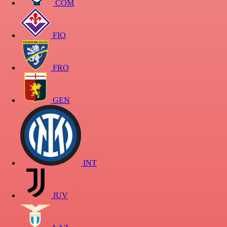
COM
FIO
FRO
GEN
INT
JUV