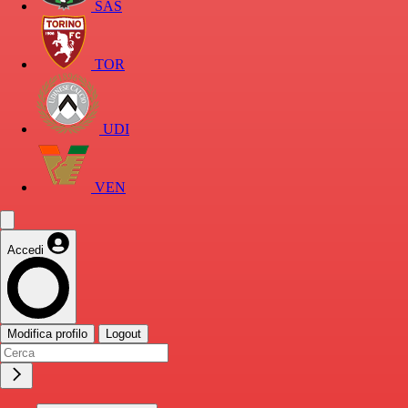
SAS
TOR
UDI
VEN
Accedi
Modifica profilo
Logout