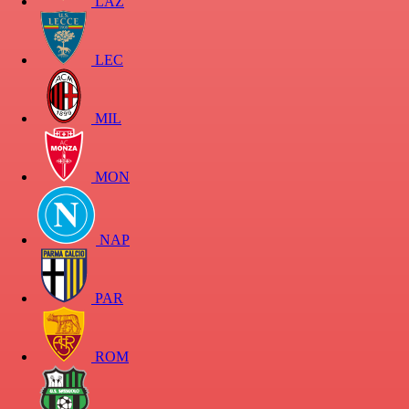
LAZ
LEC
MIL
MON
NAP
PAR
ROM