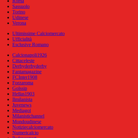
Roma
Sassuolo
Torino
Udinese
Verona
Ultimissime Calciomercato
Ufficialità
Esclusive Romano
Calcionapoli1926
Cittaceleste
Derbyderbyderby
Fantamagazine
FCInter1908
Forzaroma
Golssip
Hellas1903
Ilmilanista
Juvenews
Mediagol
Milanistichannel
Mondoudinese
Notiziecalciomercato
Numericalcio