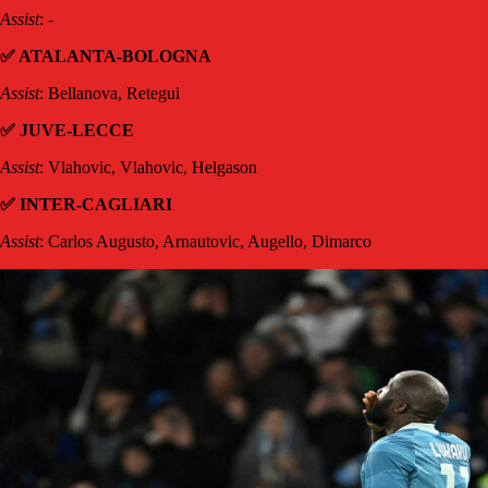
Assist
: -
✅ ATALANTA-BOLOGNA
Assist
: Bellanova, Retegui
✅ JUVE-LECCE
Assist
: Vlahovic, Vlahovic, Helgason
✅ INTER-CAGLIARI
Assist
: Carlos Augusto, Arnautovic, Augello, Dimarco