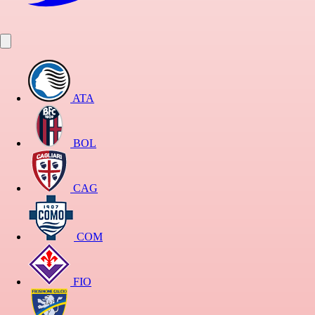
ATA
BOL
CAG
COM
FIO