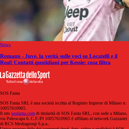
News
Romano - Juve, la verità sulle voci su Locatelli e il
Real! Contatti quotidiani per Kessie: cosa filtra
SOS Fanta
SOS Fanta SRL è una società iscritta al Registro Imprese di Milano n.
10057610965.
Il sito
sosfanta.com
di titolarità di SOS Fanta SRL, con sede a Milano,
via Paleocapa 6, C.F./PI 10057610965 è affiliato al network Gazzanet
di RCS Mediagroup S.p.a..
Unico responsabile dei contenuti (testi, foto, video e grafiche) è SOS