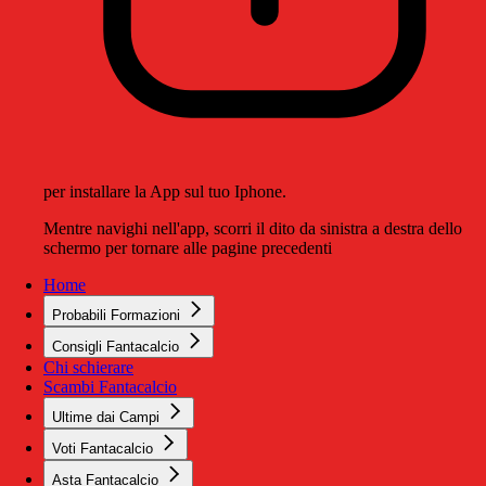
per installare la App sul tuo Iphone.
Mentre navighi nell'app, scorri il dito da sinistra a destra dello
schermo per tornare alle pagine precedenti
Home
Probabili Formazioni
Consigli Fantacalcio
Chi schierare
Scambi Fantacalcio
Ultime dai Campi
Voti Fantacalcio
Asta Fantacalcio