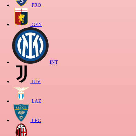
FRO
GEN
INT
JUV
LAZ
LEC