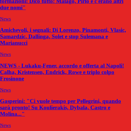
formazioni! Dico tutto: Malagò, Pirlo e c'erano altri
due nomi"
News
Amichevoli, i segnali: Di Lorenzo, Pinamonti, Vlasic,
Samardzic, Dallinga, Solet e stop Sulemana e
Marianucci
News
NEWS - Lukaku-Fener, accordo e offerta al Napoli!
Calha, Kristensen, Endrick, Rowe e triplo colpo
Frosinone
News
Gasperini: "Ci vuole tempo per Pellegrini, quando
sarà pronto! Su Koulierakis, Dybala, Castro e
Molina..."
News