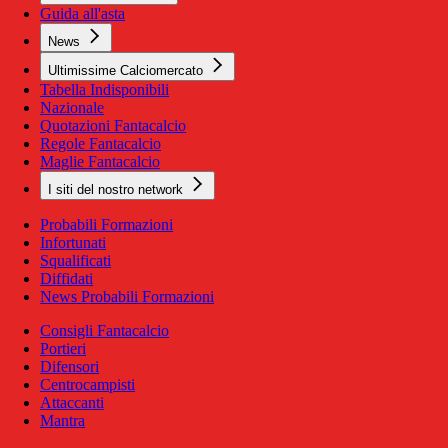
Guida all'asta
News
Ultimissime Calciomercato
Tabella Indisponibili
Nazionale
Quotazioni Fantacalcio
Regole Fantacalcio
Maglie Fantacalcio
I siti del nostro network
Probabili Formazioni
Infortunati
Squalificati
Diffidati
News Probabili Formazioni
Consigli Fantacalcio
Portieri
Difensori
Centrocampisti
Attaccanti
Mantra