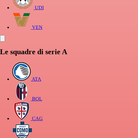
UDI
VEN
Le squadre di serie A
ATA
BOL
CAG