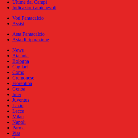
Ultime dai Campi
Indicazioni amichevoli
Voti Fantacalcio
Assist
Asta Fantacalcio
Asta di riparazione
News
Atalanta
Bologna
Cagliari
Como
Cremonese
Fiorentina
Genoa
Inter
Juventus
Lazio
Lecce
Milan
Napoli
Parma
Pisa