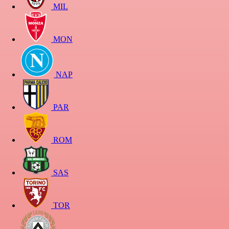
MIL
MON
NAP
PAR
ROM
SAS
TOR