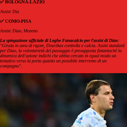
✅ BOLOGNA-LAZIO
Assist
: Dia
✅ COMO-PISA
Assist
: Diao, Moreno
La spiegazione ufficiale di Leghe Fanacalcio per l'assist di Diao
:
"Girata in area di rigore, Douvikas controlla e calcia. Assist standard
per Diao, la volontarietà del passaggio è presupposta fintantoché la
dinamica dell’azione indichi che abbia cercato in egual modo un
tentativo verso la porta quanto un possibile intervento di un
compagno".