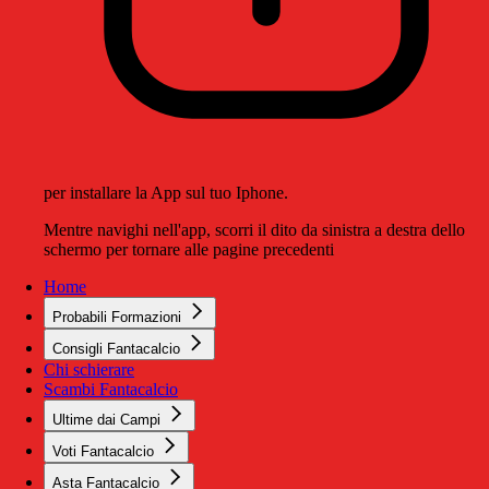
per installare la App sul tuo Iphone.
Mentre navighi nell'app, scorri il dito da sinistra a destra dello
schermo per tornare alle pagine precedenti
Home
Probabili Formazioni
Consigli Fantacalcio
Chi schierare
Scambi Fantacalcio
Ultime dai Campi
Voti Fantacalcio
Asta Fantacalcio