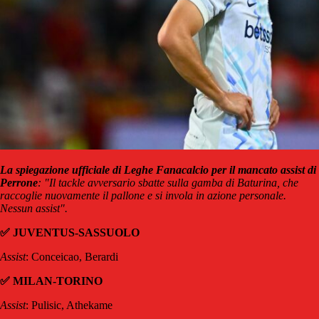
La spiegazione ufficiale di Leghe Fanacalcio per il mancato assist di
Perrone
: "Il tackle avversario sbatte sulla gamba di Baturina, che
raccoglie nuovamente il pallone e si invola in azione personale.
Nessun assist".
✅ JUVENTUS-SASSUOLO
Assist
: Conceicao, Berardi
✅ MILAN-TORINO
Assist
: Pulisic, Athekame