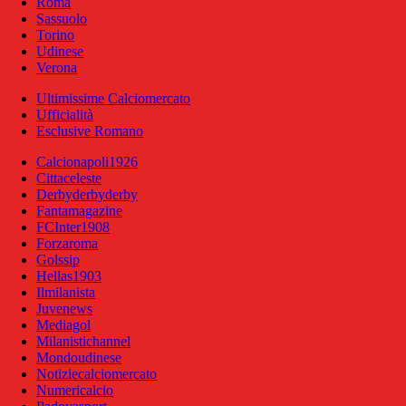
Roma
Sassuolo
Torino
Udinese
Verona
Ultimissime Calciomercato
Ufficialità
Esclusive Romano
Calcionapoli1926
Cittaceleste
Derbyderbyderby
Fantamagazine
FCInter1908
Forzaroma
Golssip
Hellas1903
Ilmilanista
Juvenews
Mediagol
Milanistichannel
Mondoudinese
Notiziecalciomercato
Numericalcio