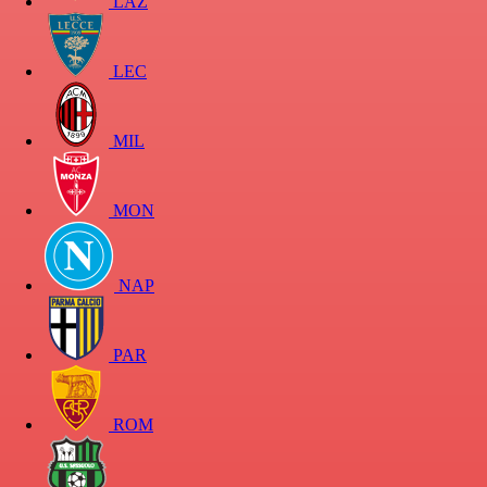
LAZ
LEC
MIL
MON
NAP
PAR
ROM