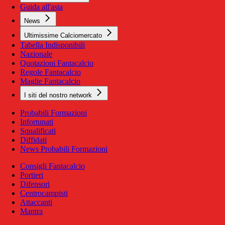
Guida all'asta
News
Ultimissime Calciomercato
Tabella Indisponibili
Nazionale
Quotazioni Fantacalcio
Regole Fantacalcio
Maglie Fantacalcio
I siti del nostro network
Probabili Formazioni
Infortunati
Squalificati
Diffidati
News Probabili Formazioni
Consigli Fantacalcio
Portieri
Difensori
Centrocampisti
Attaccanti
Mantra