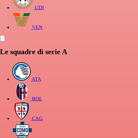
UDI
VEN
Le squadre di serie A
ATA
BOL
CAG