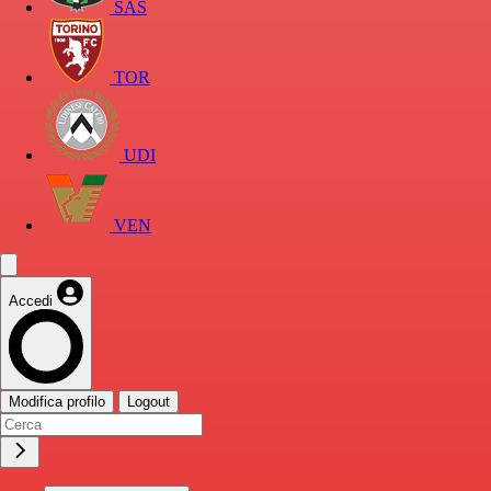
SAS
TOR
UDI
VEN
Accedi
Modifica profilo
Logout