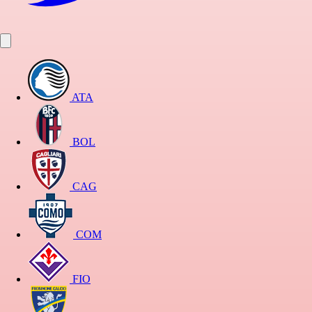
ATA
BOL
CAG
COM
FIO