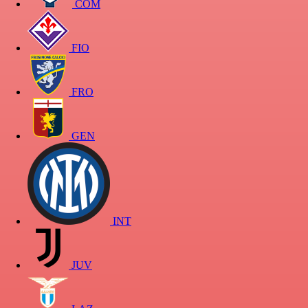
COM
FIO
FRO
GEN
INT
JUV