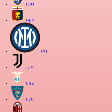
FRO
GEN
INT
JUV
LAZ
LEC