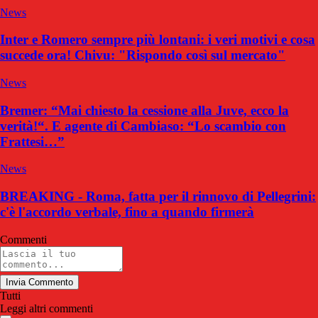
News
Inter e Romero sempre più lontani: i veri motivi e cosa
succede ora! Chivu: "Rispondo così sul mercato"
News
Bremer: “Mai chiesto la cessione alla Juve, ecco la
verità!“. E agente di Cambiaso: “Lo scambio con
Frattesi…”
News
BREAKING - Roma, fatta per il rinnovo di Pellegrini:
c'è l'accordo verbale, fino a quando firmerà
Commenti
Invia Commento
Tutti
Leggi altri commenti