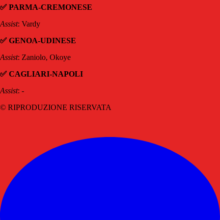
✅ PARMA-CREMONESE
Assist
: Vardy
✅ GENOA-UDINESE
Assist
: Zaniolo, Okoye
✅ CAGLIARI-NAPOLI
Assist
: -
© RIPRODUZIONE RISERVATA