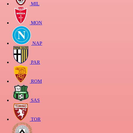
MIL
MON
NAP
PAR
ROM
SAS
TOR