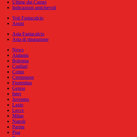
Ultime dai Campi
Indicazioni amichevoli
Voti Fantacalcio
Assist
Asta Fantacalcio
Asta di riparazione
News
Atalanta
Bologna
Cagliari
Como
Cremonese
Fiorentina
Genoa
Inter
Juventus
Lazio
Lecce
Milan
Napoli
Parma
Pisa