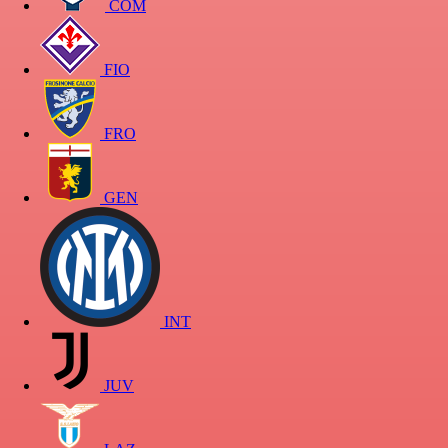
COM
FIO
FRO
GEN
INT
JUV