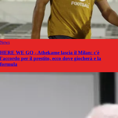
News
HERE WE GO - Athekame lascia il Milan: c'è
l'accordo per il prestito, ecco dove giocherà e la
formula