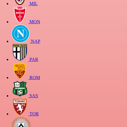
MIL
MON
NAP
PAR
ROM
SAS
TOR