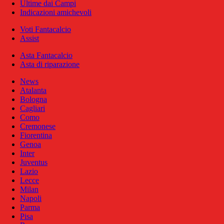
Ultime dai Campi
Indicazioni amichevoli
Voti Fantacalcio
Assist
Asta Fantacalcio
Asta di riparazione
News
Atalanta
Bologna
Cagliari
Como
Cremonese
Fiorentina
Genoa
Inter
Juventus
Lazio
Lecce
Milan
Napoli
Parma
Pisa