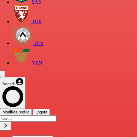
SAS
TOR
UDI
VEN
Accedi
Modifica profilo
Logout