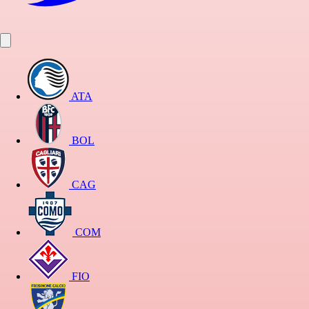
ATA
BOL
CAG
COM
FIO