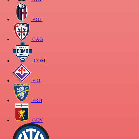
BOL
CAG
COM
FIO
FRO
GEN