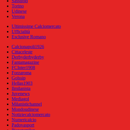
Sassuolo
Torino
Udinese
Verona
Ultimissime Calciomercato
Ufficialità
Esclusive Romano
Calcionapoli1926
Cittaceleste
Derbyderbyderby
Fantamagazine
FCInter1908
Forzaroma
Golssip
Hellas1903
Ilmilanista
Juvenews
Mediagol
Milanistichannel
Mondoudinese
Notiziecalciomercato
Numericalcio
Padovasport