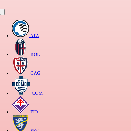
ATA
BOL
CAG
COM
FIO
FRO