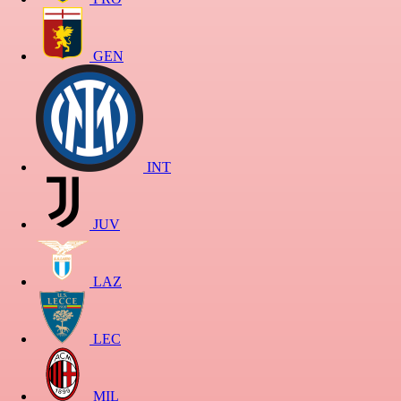
GEN
INT
JUV
LAZ
LEC
MIL