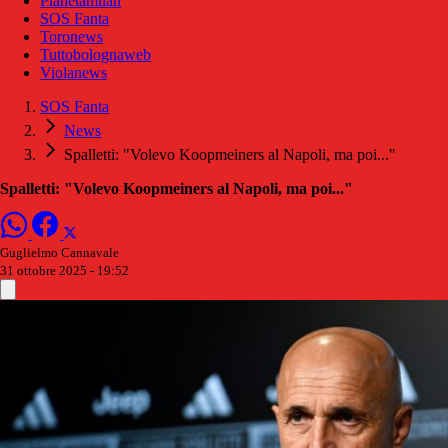
Pianetamilan
SOS Fanta
Toronews
Tuttobolognaweb
Violanews
SOS Fanta
News
Spalletti: "Volevo Koopmeiners al Napoli, ma poi..."
Spalletti: "Volevo Koopmeiners al Napoli, ma poi..."
Guglielmo Cannavale
31 ottobre 2025 - 19:52