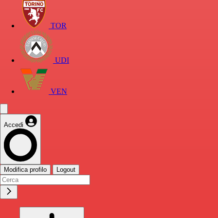
TOR
UDI
VEN
Accedi
Modifica profilo
Logout