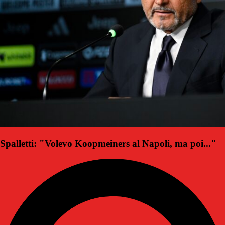
Spalletti: "Volevo Koopmeiners al Napoli, ma poi..."