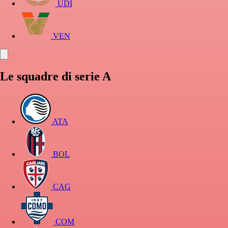
UDI
VEN
Le squadre di serie A
ATA
BOL
CAG
COM