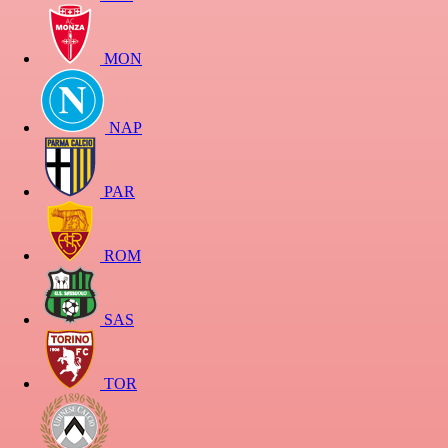
MON
NAP
PAR
ROM
SAS
TOR