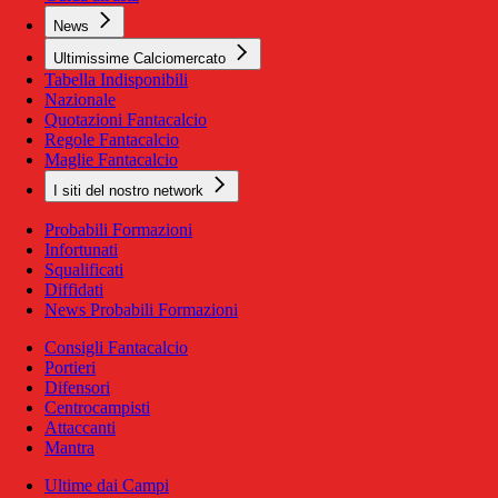
News
Ultimissime Calciomercato
Tabella Indisponibili
Nazionale
Quotazioni Fantacalcio
Regole Fantacalcio
Maglie Fantacalcio
I siti del nostro network
Probabili Formazioni
Infortunati
Squalificati
Diffidati
News Probabili Formazioni
Consigli Fantacalcio
Portieri
Difensori
Centrocampisti
Attaccanti
Mantra
Ultime dai Campi