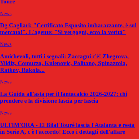
Touré
News
Dg Cagliari: "Certificato Esposito imbarazzante, è sul
mercato!". L'agente: "Si vergogni, ecco la verità"
News
Amichevoli, tutti i segnali: Zaccagni c'è! Zhegrova,
Yildiz, Comuzzo, Kulenovic, Politano, Spinazzola,
Ratkov, Bakola...
News
La Guida all'asta per il fantacalcio 2026-2027: chi
prendere e la divisione fascia per fascia
News
ULTIM'ORA - El Bilal Touré lascia l'Atalanta e resta
in Serie A, c'è l'accordo! Ecco i dettagli dell'affare