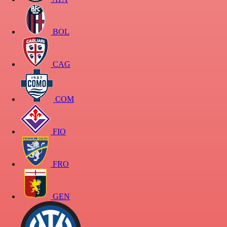
BOL
CAG
COM
FIO
FRO
GEN