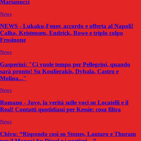
Marianucci
News
NEWS - Lukaku-Fener, accordo e offerta al Napoli!
Calha, Kristensen, Endrick, Rowe e triplo colpo
Frosinone
News
Gasperini: "Ci vuole tempo per Pellegrini, quando
sarà pronto! Su Koulierakis, Dybala, Castro e
Molina..."
News
Romano - Juve, la verità sulle voci su Locatelli e il
Real! Contatti quotidiani per Kessie: cosa filtra
News
Chivu: “Rispondo così su Stones, Lautaro e Thuram
per il Monza! Su Diouf e i portieri…”