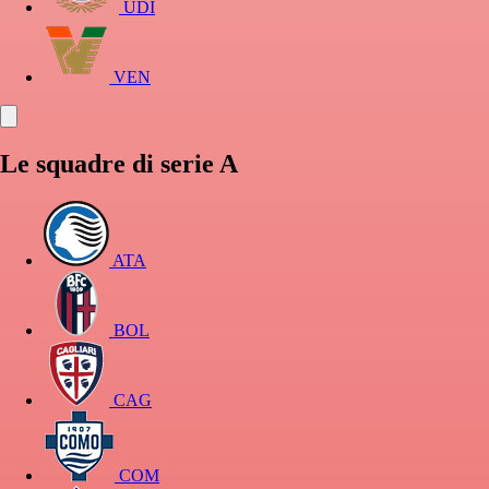
UDI
VEN
Le squadre di serie A
ATA
BOL
CAG
COM