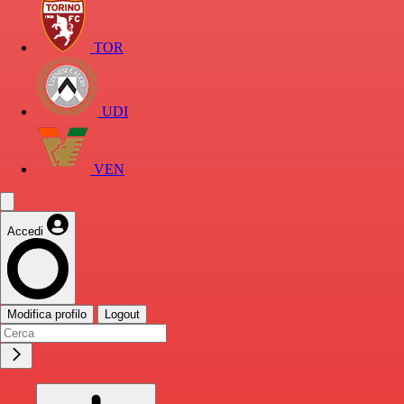
TOR
UDI
VEN
Accedi
Modifica profilo
Logout