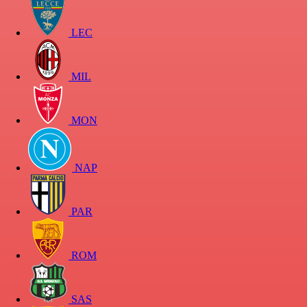
LEC
MIL
MON
NAP
PAR
ROM
SAS