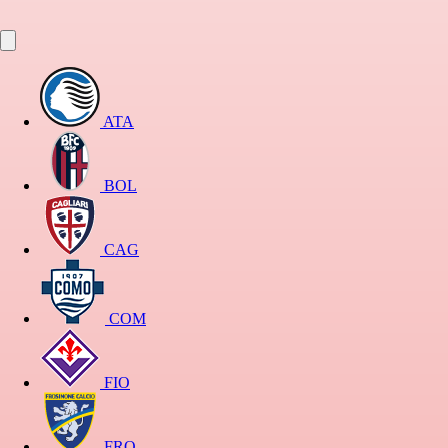
ATA
BOL
CAG
COM
FIO
FRO