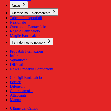
News
Ultimissime Calciomercato
Tabella Indisponibili
Nazionale
Quotazioni Fantacalcio
Regole Fantacalcio
Maglie Fantacalcio
I siti del nostro network
Probabili Formazioni
Infortunati
Squalificati
Diffidati
News Probabili Formazioni
Consigli Fantacalcio
Portieri
Difensori
Centrocampisti
Attaccanti
Mantra
Ultime dai Campi