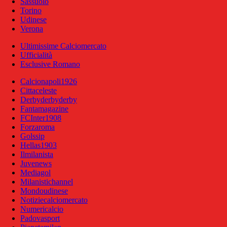
Sassuolo
Torino
Udinese
Verona
Ultimissime Calciomercato
Ufficialità
Esclusive Romano
Calcionapoli1926
Cittaceleste
Derbyderbyderby
Fantamagazine
FCInter1908
Forzaroma
Golssip
Hellas1903
Ilmilanista
Juvenews
Mediagol
Milanistichannel
Mondoudinese
Notiziecalciomercato
Numericalcio
Padovasport