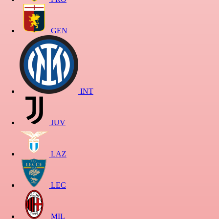
GEN
INT
JUV
LAZ
LEC
MIL