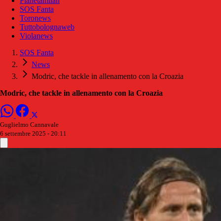
Pianetamilan
SOS Fanta
Toronews
Tuttobolognaweb
Violanews
SOS Fanta
News
Modric, che tackle in allenamento con la Croazia
Modric, che tackle in allenamento con la Croazia
Guglielmo Cannavale
6 settembre 2025 - 20:11