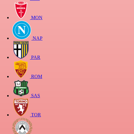
MON
NAP
PAR
ROM
SAS
TOR