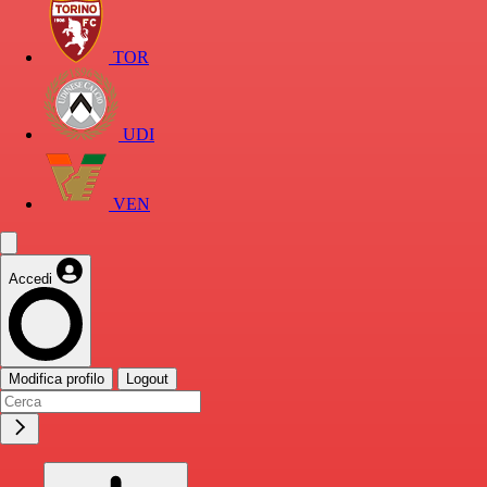
TOR
UDI
VEN
Accedi
Modifica profilo
Logout