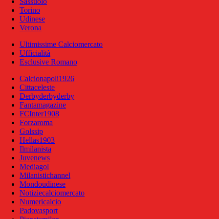
Sassuolo
Torino
Udinese
Verona
Ultimissime Calciomercato
Ufficialità
Esclusive Romano
Calcionapoli1926
Cittaceleste
Derbyderbyderby
Fantamagazine
FCInter1908
Forzaroma
Golssip
Hellas1903
Ilmilanista
Juvenews
Mediagol
Milanistichannel
Mondoudinese
Notiziecalciomercato
Numericalcio
Padovasport