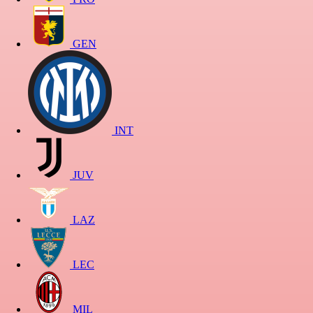
GEN
INT
JUV
LAZ
LEC
MIL