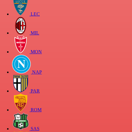
LEC
MIL
MON
NAP
PAR
ROM
SAS