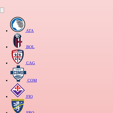
ATA
BOL
CAG
COM
FIO
FRO