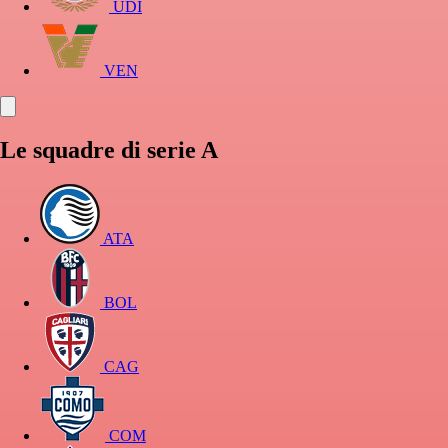
UDI
VEN
Le squadre di serie A
ATA
BOL
CAG
COM