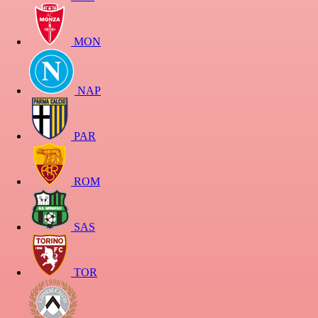
MON
NAP
PAR
ROM
SAS
TOR