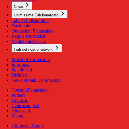
News
Ultimissime Calciomercato
Tabella Indisponibili
Nazionale
Quotazioni Fantacalcio
Regole Fantacalcio
Maglie Fantacalcio
I siti del nostro network
Probabili Formazioni
Infortunati
Squalificati
Diffidati
News Probabili Formazioni
Consigli Fantacalcio
Portieri
Difensori
Centrocampisti
Attaccanti
Mantra
Ultime dai Campi