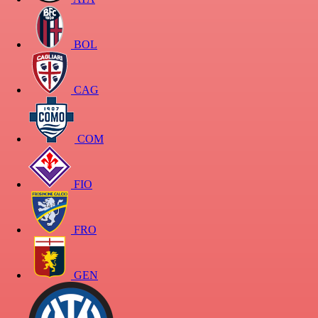
BOL
CAG
COM
FIO
FRO
GEN