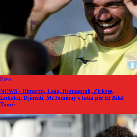
News
NEWS - Dimarco, Leao, Romagnoli, Zirkzee,
Lukaku, Djimsiti, McTominay e fatta per El Bilal
Touré