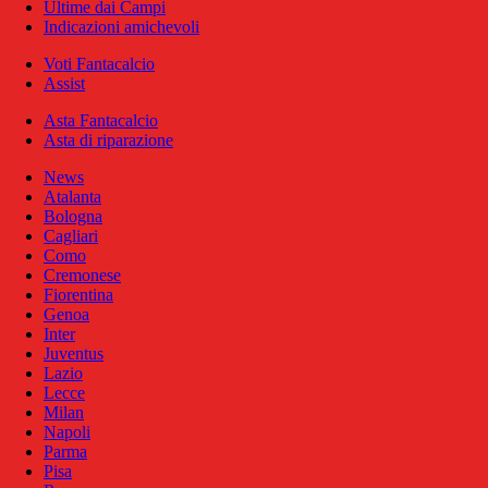
Ultime dai Campi
Indicazioni amichevoli
Voti Fantacalcio
Assist
Asta Fantacalcio
Asta di riparazione
News
Atalanta
Bologna
Cagliari
Como
Cremonese
Fiorentina
Genoa
Inter
Juventus
Lazio
Lecce
Milan
Napoli
Parma
Pisa