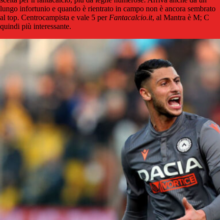
lungo infortunio e quando è rientrato in campo non è ancora sembrato
al top. Centrocampista e vale 5 per
Fantacalcio.it
, al Mantra è M; C
quindi più interessante.