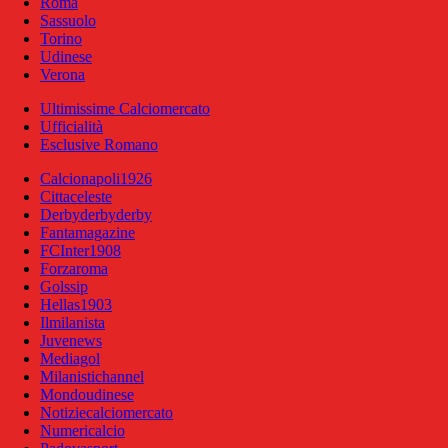
Roma
Sassuolo
Torino
Udinese
Verona
Ultimissime Calciomercato
Ufficialità
Esclusive Romano
Calcionapoli1926
Cittaceleste
Derbyderbyderby
Fantamagazine
FCInter1908
Forzaroma
Golssip
Hellas1903
Ilmilanista
Juvenews
Mediagol
Milanistichannel
Mondoudinese
Notiziecalciomercato
Numericalcio