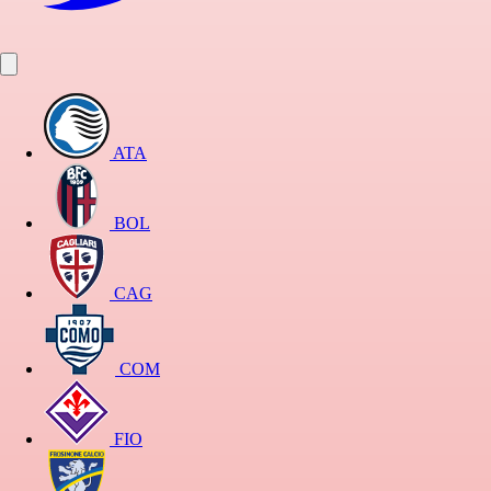
ATA
BOL
CAG
COM
FIO