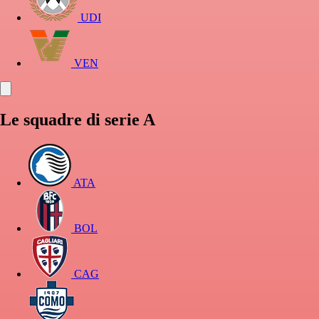
UDI
VEN
Le squadre di serie A
ATA
BOL
CAG