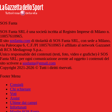
SOS Fanta
SOS Fanta SRL è una società iscritta al Registro Imprese di Milano n.
10057610965.
Il sito
sosfanta.com
di titolarità di SOS Fanta SRL, con sede a Milano,
via Paleocapa 6, C.F./PI 10057610965 è affiliato al network Gazzanet
di RCS Mediagroup S.p.a..
Unico responsabile dei contenuti (testi, foto, video e grafiche) è SOS
Fanta SRL; per ogni comunicazione avente ad oggetto i contenuti del
sito scrivere a
sosfanta@gmail.com
Copyright 2021-2026 © Tutti i diritti riservati.
Footer Menu
Consigli
Chi schierare
Voti
Assist
Ultime dai campi
Infortunati
Maglie SOS Fanta