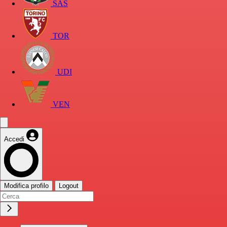
SAS
TOR
UDI
VEN
Accedi
Modifica profilo
Logout