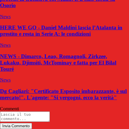
Osorio
News
HERE WE GO - Daniel Maldini lascia l’Atalanta in
prestito e resta in Serie A: le condizioni
News
NEWS - Dimarco, Leao, Romagnoli, Zirkzee,
Lukaku, Djimsiti, McTominay e fatta per El Bilal
Touré
News
Dg Cagliari: "Certificato Esposito imbarazzante, è sul
mercato!". L'agente: "Si vergogni, ecco la verità"
Commenti
Invia Commento