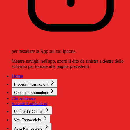
per installare la App sul tuo Iphone.
Mentre navighi nell'app, scorri il dito da sinistra a destra dello
schermo per tornare alle pagine precedenti
Home
Probabili Formazioni
Consigli Fantacalcio
Chi schierare
Scambi Fantacalcio
Ultime dai Campi
Voti Fantacalcio
Asta Fantacalcio