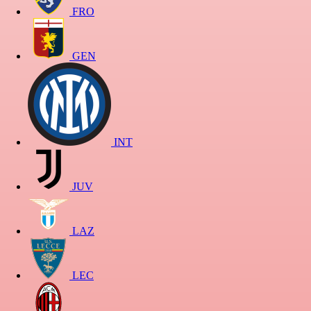
FRO
GEN
INT
JUV
LAZ
LEC