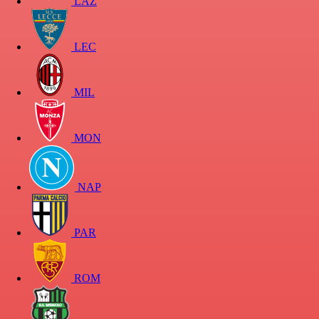
LAZ
LEC
MIL
MON
NAP
PAR
ROM