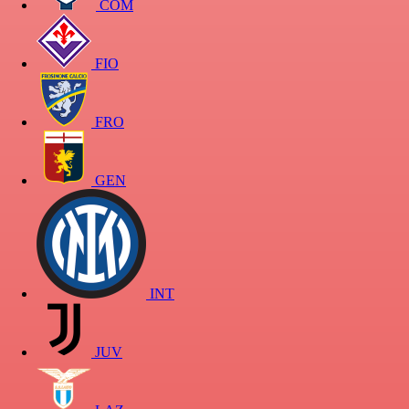
COM
FIO
FRO
GEN
INT
JUV