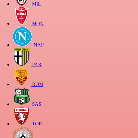
MIL
MON
NAP
PAR
ROM
SAS
TOR