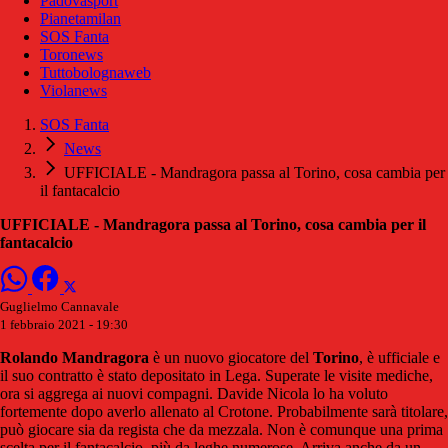
Padovasport
Pianetamilan
SOS Fanta
Toronews
Tuttobolognaweb
Violanews
SOS Fanta
News
UFFICIALE - Mandragora passa al Torino, cosa cambia per
il fantacalcio
UFFICIALE - Mandragora passa al Torino, cosa cambia per il
fantacalcio
Guglielmo Cannavale
1 febbraio 2021 - 19:30
Rolando Mandragora
è un nuovo giocatore del
Torino
, è ufficiale e
il suo contratto è stato depositato in Lega. Superate le visite mediche,
ora si aggrega ai nuovi compagni. Davide Nicola lo ha voluto
fortemente dopo averlo allenato al Crotone. Probabilmente sarà titolare,
può giocare sia da regista che da mezzala. Non è comunque una prima
scelta per il fantacalcio, più da leghe numerose. Arriva anche da un