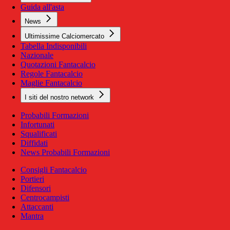
Guida all'asta
News
Ultimissime Calciomercato
Tabella Indisponibili
Nazionale
Quotazioni Fantacalcio
Regole Fantacalcio
Maglie Fantacalcio
I siti del nostro network
Probabili Formazioni
Infortunati
Squalificati
Diffidati
News Probabili Formazioni
Consigli Fantacalcio
Portieri
Difensori
Centrocampisti
Attaccanti
Mantra