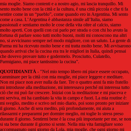
mia moglie. Siamo contenti e a nostro agio, mi lascia tranquillo. Mi
sento molto bene con la città e la cultura, è una città piccola e che ti fa
sentire come in un “pueblo”, come quando ero in Argentina. Mi sento
come a casa. L’Argentina è abbastanza simile all’Italia, siamo
passionali e sentiamo molto le cose della vita oltre al calcio, siamo
molto aperti. Con quelli con cui parlo per strada o con chi ho avuto la
fortuna di parlare sono tutti molto buoni, molti mi conoscono ma altri
no, si avvicinano sempre nel modo migliore, con un saluto. La gente di
Parma mi ha ricevuto molto bene e mi tratta molto bene. Mi avvisarono
quando arrivai che la cucina era tra le migliori in Italia, quindi pensai
che dovevo provare tutto e godermelo. Prosciutto, Culatello,
Parmigiano, mi piace tantissimo la cucina”.
QUOTIDIANITÀ
- "Nel mio tempo libero mi piace essere occupato,
camminare per la città con mia moglie, mi piace leggere e meditare.
Non mi piace non aver nulla da fare. Tre o quattro anni fa mio fratello
mi introdusse alla meditazione, mi interessava perché mi interessa tutto
ciò che mi può far crescere. Iniziai con la meditazione e mi piaceva e
mi serviva, mi ha cambiato la vita in campo e fuori. La mia routine è:
mi sveglio, medito e scrivo nel mio diario, poi sono pronto per iniziare
il giorno. Anche di sera medito, più profondamente, mi aiuta a
rilassarmi e prepararmi per dormire meglio, mi toglie lo stress preso
durante il giorno. Sentirmi bene è la cosa più importante per me, se non
si sta bene durante il giorno si sente. Nella mia vita famigliare sono
accompagnato ogni giorno da Lola, mia moglie, che ogni giorno mi