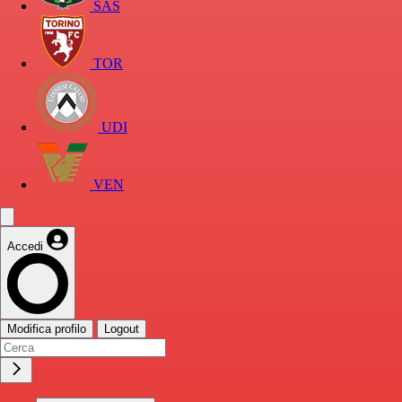
SAS
TOR
UDI
VEN
Accedi
Modifica profilo
Logout