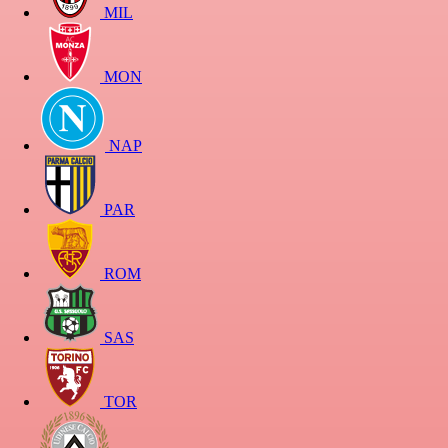
MIL
MON
NAP
PAR
ROM
SAS
TOR