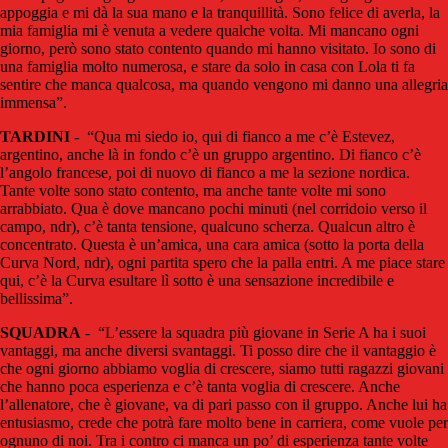
appoggia e mi dà la sua mano e la tranquillità. Sono felice di averla, la
mia famiglia mi è venuta a vedere qualche volta. Mi mancano ogni
giorno, però sono stato contento quando mi hanno visitato. Io sono di
una famiglia molto numerosa, e stare da solo in casa con Lola ti fa
sentire che manca qualcosa, ma quando vengono mi danno una allegria
immensa”.
TARDINI
- “Qua mi siedo io, qui di fianco a me c’è Estevez,
argentino, anche là in fondo c’è un gruppo argentino. Di fianco c’è
l’angolo francese, poi di nuovo di fianco a me la sezione nordica.
Tante volte sono stato contento, ma anche tante volte mi sono
arrabbiato. Qua è dove mancano pochi minuti (nel corridoio verso il
campo, ndr), c’è tanta tensione, qualcuno scherza. Qualcun altro è
concentrato. Questa è un’amica, una cara amica (sotto la porta della
Curva Nord, ndr), ogni partita spero che la palla entri. A me piace stare
qui, c’è la Curva esultare lì sotto è una sensazione incredibile e
bellissima”.
SQUADRA
- “L’essere la squadra più giovane in Serie A ha i suoi
vantaggi, ma anche diversi svantaggi. Ti posso dire che il vantaggio è
che ogni giorno abbiamo voglia di crescere, siamo tutti ragazzi giovani
che hanno poca esperienza e c’è tanta voglia di crescere. Anche
l’allenatore, che è giovane, va di pari passo con il gruppo. Anche lui ha
entusiasmo, crede che potrà fare molto bene in carriera, come vuole per
ognuno di noi. Tra i contro ci manca un po’ di esperienza tante volte