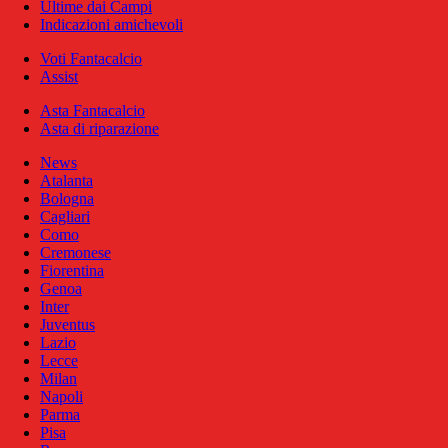
Ultime dai Campi
Indicazioni amichevoli
Voti Fantacalcio
Assist
Asta Fantacalcio
Asta di riparazione
News
Atalanta
Bologna
Cagliari
Como
Cremonese
Fiorentina
Genoa
Inter
Juventus
Lazio
Lecce
Milan
Napoli
Parma
Pisa