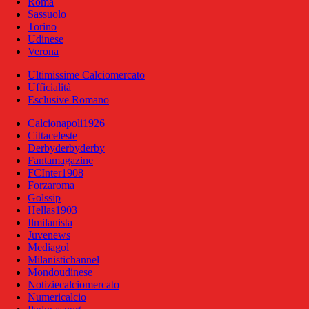
Roma
Sassuolo
Torino
Udinese
Verona
Ultimissime Calciomercato
Ufficialità
Esclusive Romano
Calcionapoli1926
Cittaceleste
Derbyderbyderby
Fantamagazine
FCInter1908
Forzaroma
Golssip
Hellas1903
Ilmilanista
Juvenews
Mediagol
Milanistichannel
Mondoudinese
Notiziecalciomercato
Numericalcio