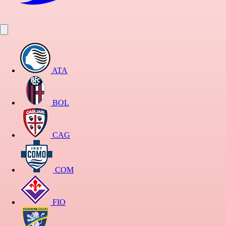
ATA
BOL
CAG
COM
FIO