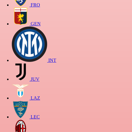
FRO
GEN
INT
JUV
LAZ
LEC