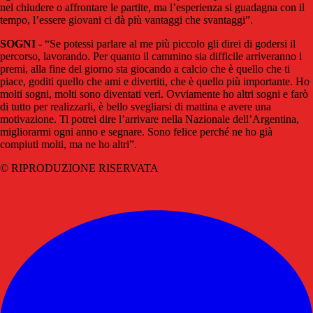
nel chiudere o affrontare le partite, ma l’esperienza si guadagna con il
tempo, l’essere giovani ci dà più vantaggi che svantaggi”.
SOGNI
- “Se potessi parlare al me più piccolo gli direi di godersi il
percorso, lavorando. Per quanto il cammino sia difficile arriveranno i
premi, alla fine del giorno sta giocando a calcio che è quello che ti
piace, goditi quello che ami e divertiti, che è quello più importante. Ho
molti sogni, molti sono diventati veri. Ovviamente ho altri sogni e farò
di tutto per realizzarli, è bello svegliarsi di mattina e avere una
motivazione. Ti potrei dire l’arrivare nella Nazionale dell’Argentina,
migliorarmi ogni anno e segnare. Sono felice perché ne ho già
compiuti molti, ma ne ho altri”.
© RIPRODUZIONE RISERVATA