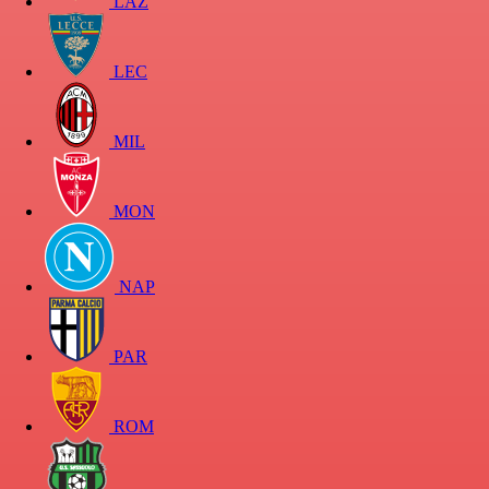
LAZ
LEC
MIL
MON
NAP
PAR
ROM