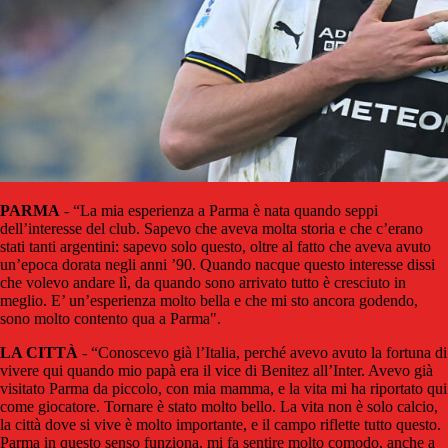
PARMA
- “La mia esperienza a Parma è nata quando seppi
dell’interesse del club. Sapevo che aveva molta storia e che c’erano
stati tanti argentini: sapevo solo questo, oltre al fatto che aveva avuto
un’epoca dorata negli anni ’90. Quando nacque questo interesse dissi
che volevo andare lì, da quando sono arrivato tutto è cresciuto in
meglio. E’ un’esperienza molto bella e che mi sto ancora godendo,
sono molto contento qua a Parma".
LA CITTÀ
- “Conoscevo già l’Italia, perché avevo avuto la fortuna di
vivere qui quando mio papà era il vice di Benitez all’Inter. Avevo già
visitato Parma da piccolo, con mia mamma, e la vita mi ha riportato qui
come giocatore. Tornare è stato molto bello. La vita non è solo calcio,
la città dove si vive è molto importante, e il campo riflette tutto questo.
Parma in questo senso funziona, mi fa sentire molto comodo, anche a