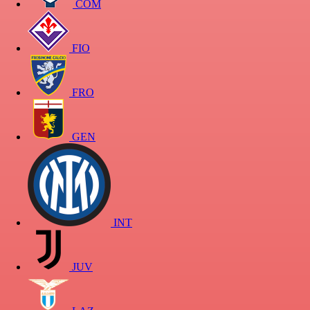
COM
FIO
FRO
GEN
INT
JUV