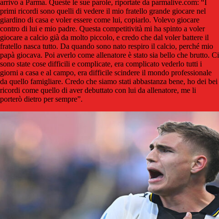
arrivo a Parma. Queste le sue parole, riportate da parmalive.com: “I
primi ricordi sono quelli di vedere il mio fratello grande giocare nel
giardino di casa e voler essere come lui, copiarlo. Volevo giocare
contro di lui e mio padre. Questa competitività mi ha spinto a voler
giocare a calcio già da molto piccolo, e credo che dal voler battere il
fratello nasca tutto. Da quando sono nato respiro il calcio, perché mio
papà giocava. Poi averlo come allenatore è stato sia bello che brutto. Ci
sono state cose difficili e complicate, era complicato vederlo tutti i
giorni a casa e al campo, era difficile scindere il mondo professionale
da quello famigliare. Credo che siamo stati abbastanza bene, ho dei bei
ricordi come quello di aver debuttato con lui da allenatore, me li
porterò dietro per sempre”.