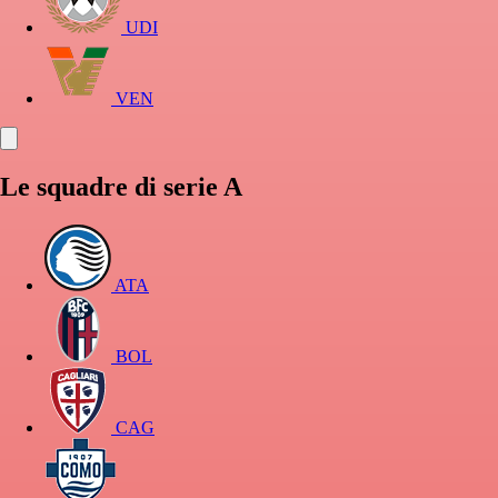
UDI
VEN
Le squadre di serie A
ATA
BOL
CAG