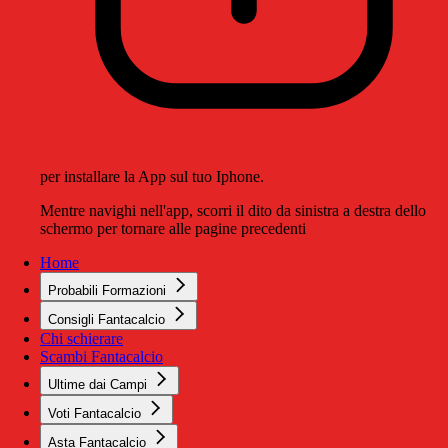
per installare la App sul tuo Iphone.
Mentre navighi nell'app, scorri il dito da sinistra a destra dello
schermo per tornare alle pagine precedenti
Home
Probabili Formazioni
Consigli Fantacalcio
Chi schierare
Scambi Fantacalcio
Ultime dai Campi
Voti Fantacalcio
Asta Fantacalcio