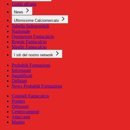
Guida all'asta
News
Ultimissime Calciomercato
Tabella Indisponibili
Nazionale
Quotazioni Fantacalcio
Regole Fantacalcio
Maglie Fantacalcio
I siti del nostro network
Probabili Formazioni
Infortunati
Squalificati
Diffidati
News Probabili Formazioni
Consigli Fantacalcio
Portieri
Difensori
Centrocampisti
Attaccanti
Mantra