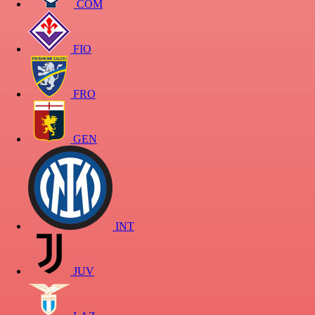
COM
FIO
FRO
GEN
INT
JUV