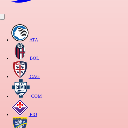
ATA
BOL
CAG
COM
FIO