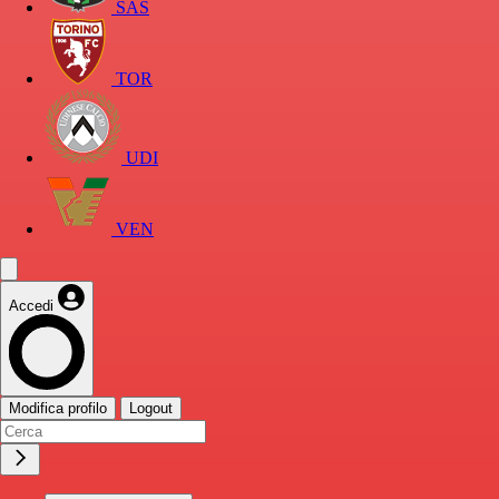
SAS
TOR
UDI
VEN
Accedi
Modifica profilo
Logout