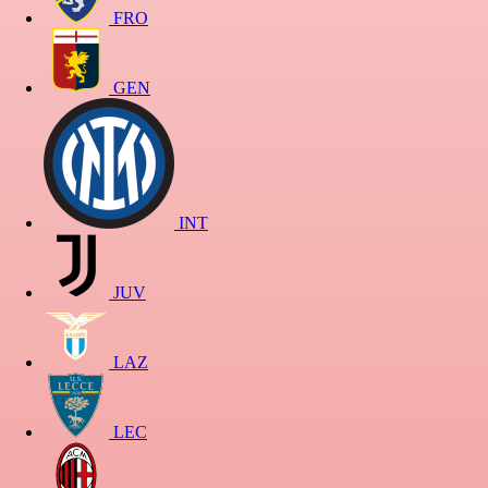
FRO
GEN
INT
JUV
LAZ
LEC