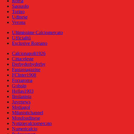
Roma
Sassuolo
Torino
Udinese
Verona
Ultimissime Calciomercato
Ufficialità
Esclusive Romano
Calcionapoli1926
Cittaceleste
Derbyderbyderby
Fantamagazine
FCInter1908
Forzaroma
Golssip
Hellas1903
Ilmilanista
Juvenews
Mediagol
Milanistichannel
Mondoudinese
Notiziecalciomercato
Numericalcio