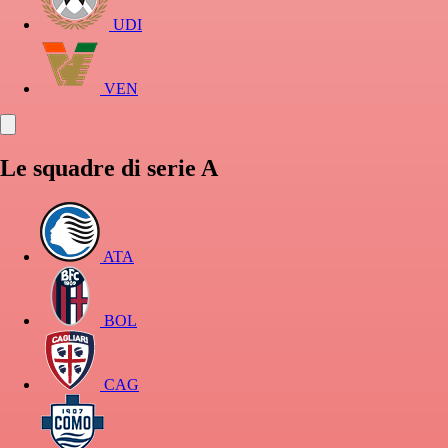
UDI
VEN
Le squadre di serie A
ATA
BOL
CAG