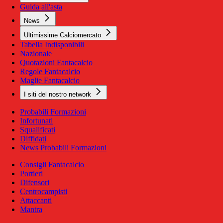
Guida all'asta
News
Ultimissime Calciomercato
Tabella Indisponibili
Nazionale
Quotazioni Fantacalcio
Regole Fantacalcio
Maglie Fantacalcio
I siti del nostro network
Probabili Formazioni
Infortunati
Squalificati
Diffidati
News Probabili Formazioni
Consigli Fantacalcio
Portieri
Difensori
Centrocampisti
Attaccanti
Mantra