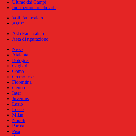
Ultime dai Campi
Indicazioni amichevoli
Voti Fantacalcio
Assist
Asta Fantacalcio
Asta di riparazione
News
Atalanta
Bologna
Cagliari
Como
Cremonese
Fiorentina
Genoa
Inter
Juventus
Lazio
Lecce
Milan
Napoli
Parma
Pisa