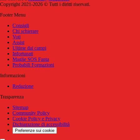
Copyright 2021-2026 © Tutti i diritti riservati.
Footer Menu
Consigli
Chi schierare
Voti
Assist
Ultime dai campi
Infortunati
Maglie SOS Fanta
Probabili Formazioni
Informazioni
Redazione
Trasparenza
Sitemap
Community Policy
Cookie Policy e Privacy
Dichiarazione di accessibilità
Preferenze sui cookie