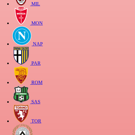
MIL
MON
NAP
PAR
ROM
SAS
TOR