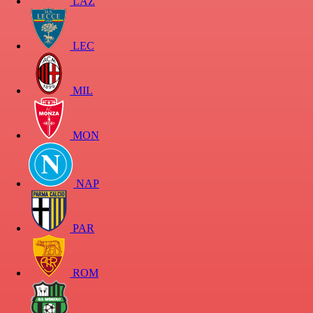
LAZ
LEC
MIL
MON
NAP
PAR
ROM