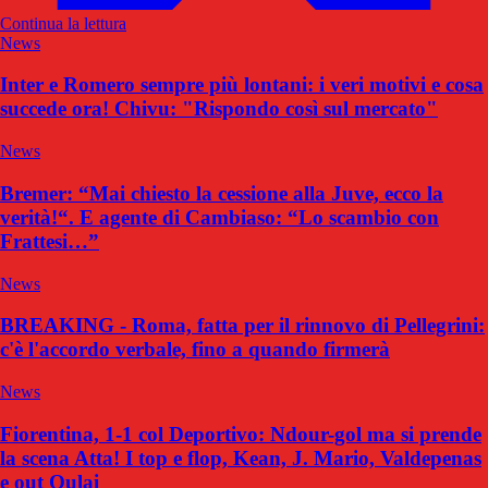
Continua la lettura
News
Inter e Romero sempre più lontani: i veri motivi e cosa
succede ora! Chivu: "Rispondo così sul mercato"
News
Bremer: “Mai chiesto la cessione alla Juve, ecco la
verità!“. E agente di Cambiaso: “Lo scambio con
Frattesi…”
News
BREAKING - Roma, fatta per il rinnovo di Pellegrini:
c'è l'accordo verbale, fino a quando firmerà
News
Fiorentina, 1-1 col Deportivo: Ndour-gol ma si prende
la scena Atta! I top e flop, Kean, J. Mario, Valdepenas
e out Oulai