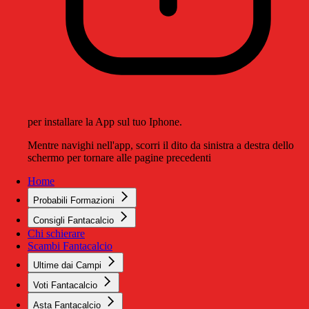
per installare la App sul tuo Iphone.
Mentre navighi nell'app, scorri il dito da sinistra a destra dello
schermo per tornare alle pagine precedenti
Home
Probabili Formazioni
Consigli Fantacalcio
Chi schierare
Scambi Fantacalcio
Ultime dai Campi
Voti Fantacalcio
Asta Fantacalcio