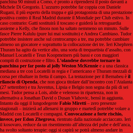
panchina 90 minuti a Como, è pronto a riprendersi il posto davanti a
Michele Di Gregorio. L’azzurro potrebbe far coppia con Daniele
Rugani, il più esperto della truppa e già protagonista di una prestazione
positiva contro il Real Madrid durante il Mondiale per Club estivo. In
caso contrario: Gatti sostituirà il toscano e guiderà la retroguardia
assieme a Kelly, che finora non ha saltato nemmeno un minuto. Sulle
fasce Pierre Kalulu (pure lui mai sostituito) e Andrea Cambiaso. Tudor
potrebbe insistere anche sul centrocampo a tre, ma potrebbe cambiare
almeno un giocatore e soprattutto la collocazione dei tre. Ieri Khephren
Thuram ha agito da vertice alto, una sorta di trequartista d’assalto, con
Manuel Locatelli e Teun Koopmeiners più bassi e con maggiori
compiti di costruzione e filtro.
L’olandese dovrebbe tornare in
panchina per far posto al jolly Weston McKennie
e a una classica
mediana a tre con Locatelli in regia e l’americano e Thuram mezzali di
corsa per ribaltare in fretta il campo. La tentazione per il Bernabeu è
il
rilancio di Openda
, che non gioca titolare dall’incontro con l’Atalanta
(27 settembre) e tra Juventus, Lipsia e Belgio non segna da più di sei
mesi. Tudor pensa a Lois, abile e velenoso in ripartenza, non in
alternativa a Jonathan David o Dusan Vlahovic, bensì in aggiunta.
Intanto da oggi il lungodegente
Fabio Miretti
– zero presenze
stagionali – inizierà ad allenarsi in gruppo e martedì potrebbe volare a
Madrid con Locatelli e compagni.
Convocazione a forte rischio,
invece, per Edon Zhegrova
, rientrato dalla nazionale acciaccato. Ieri
il kosovaro, reduce da un risentimento all’altezza del pube e dell’anca,
ha svolto soltanto terapie: oggi si capirà se potrà almeno andare in