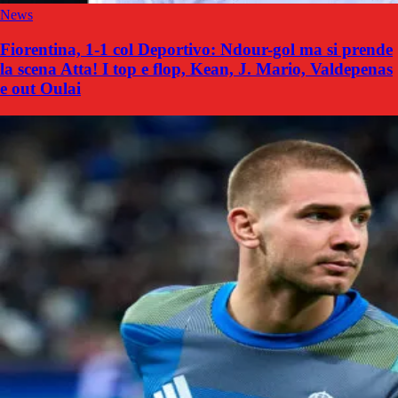
News
Fiorentina, 1-1 col Deportivo: Ndour-gol ma si prende
la scena Atta! I top e flop, Kean, J. Mario, Valdepenas
e out Oulai