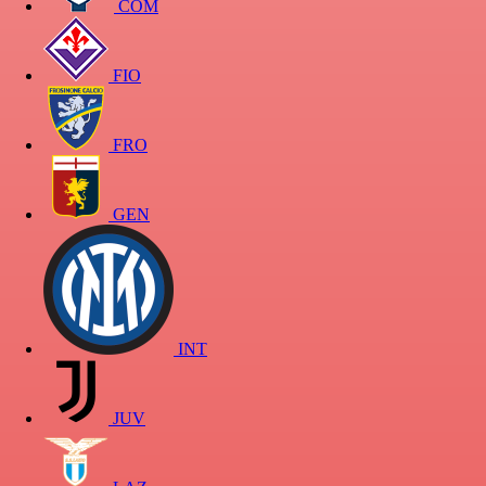
COM
FIO
FRO
GEN
INT
JUV