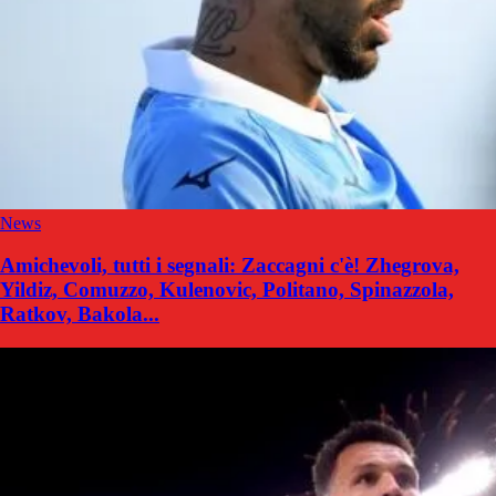
News
Amichevoli, tutti i segnali: Zaccagni c'è! Zhegrova,
Yildiz, Comuzzo, Kulenovic, Politano, Spinazzola,
Ratkov, Bakola...