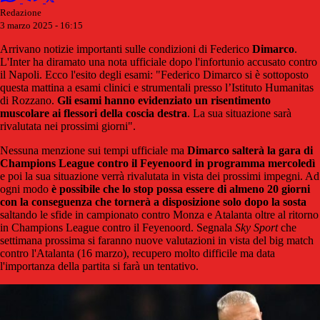
Redazione
3 marzo 2025 - 16:15
Arrivano notizie importanti sulle condizioni di Federico
Dimarco
.
L'Inter ha diramato una nota ufficiale dopo l'infortunio accusato contro
il Napoli. Ecco l'esito degli esami: "Federico Dimarco si è sottoposto
questa mattina a esami clinici e strumentali presso l’Istituto Humanitas
di Rozzano.
Gli esami hanno evidenziato un risentimento
muscolare ai flessori della coscia destra
. La sua situazione sarà
rivalutata nei prossimi giorni".
Nessuna menzione sui tempi ufficiale ma
Dimarco salterà la gara di
Champions League contro il Feyenoord in programma mercoledì
e poi la sua situazione verrà rivalutata in vista dei prossimi impegni. Ad
ogni modo
è possibile che lo stop possa essere di almeno 20 giorni
con la conseguenza che tornerà a disposizione solo dopo la sosta
saltando le sfide in campionato contro Monza e Atalanta oltre al ritorno
in Champions League contro il Feyenoord. Segnala
Sky Sport
che
settimana prossima si faranno nuove valutazioni in vista del big match
contro l'Atalanta (16 marzo), recupero molto difficile ma data
l'importanza della partita si farà un tentativo.