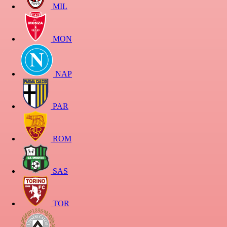
MIL
MON
NAP
PAR
ROM
SAS
TOR