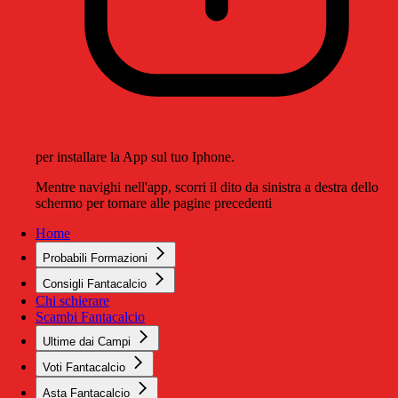
per installare la App sul tuo Iphone.
Mentre navighi nell'app, scorri il dito da sinistra a destra dello
schermo per tornare alle pagine precedenti
Home
Probabili Formazioni
Consigli Fantacalcio
Chi schierare
Scambi Fantacalcio
Ultime dai Campi
Voti Fantacalcio
Asta Fantacalcio