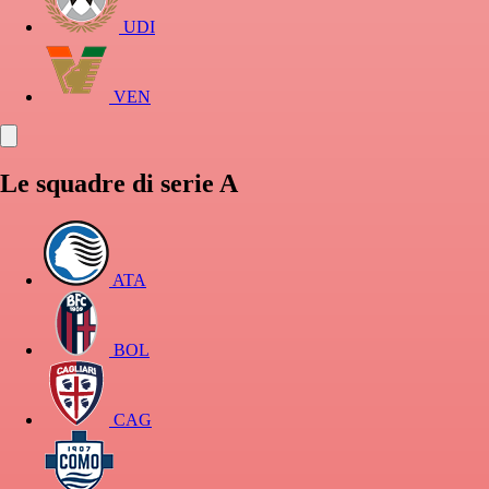
UDI
VEN
Le squadre di serie A
ATA
BOL
CAG