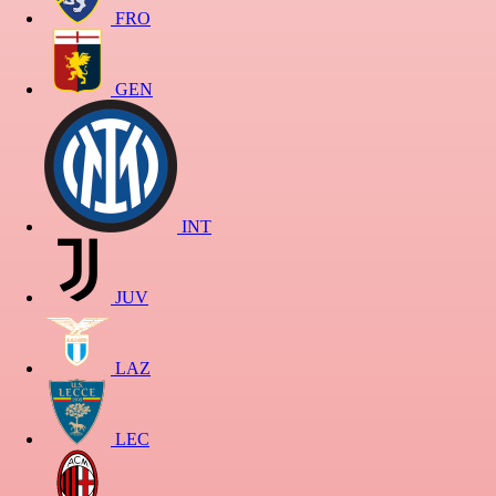
FRO
GEN
INT
JUV
LAZ
LEC