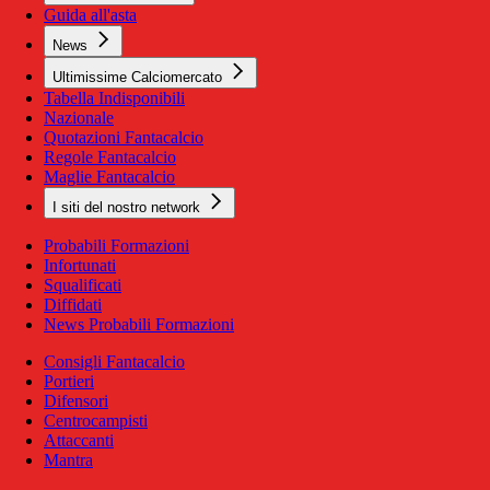
Guida all'asta
News
Ultimissime Calciomercato
Tabella Indisponibili
Nazionale
Quotazioni Fantacalcio
Regole Fantacalcio
Maglie Fantacalcio
I siti del nostro network
Probabili Formazioni
Infortunati
Squalificati
Diffidati
News Probabili Formazioni
Consigli Fantacalcio
Portieri
Difensori
Centrocampisti
Attaccanti
Mantra