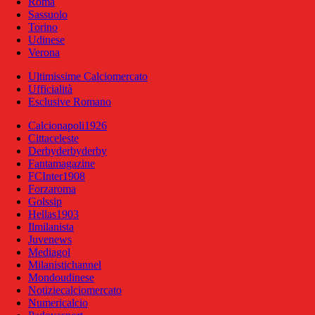
Roma
Sassuolo
Torino
Udinese
Verona
Ultimissime Calciomercato
Ufficialità
Esclusive Romano
Calcionapoli1926
Cittaceleste
Derbyderbyderby
Fantamagazine
FCInter1908
Forzaroma
Golssip
Hellas1903
Ilmilanista
Juvenews
Mediagol
Milanistichannel
Mondoudinese
Notiziecalciomercato
Numericalcio