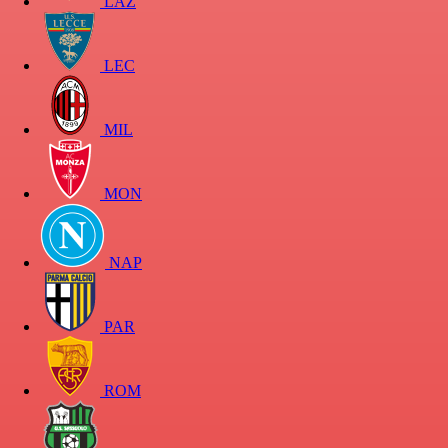
LAZ
LEC
MIL
MON
NAP
PAR
ROM