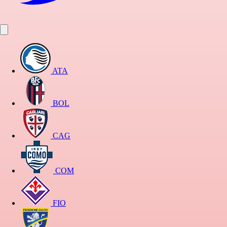
ATA
BOL
CAG
COM
FIO