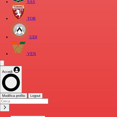
SAS
TOR
UDI
VEN
Accedi
Modifica profilo
Logout