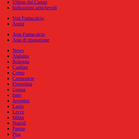
Ultime dai Campi
Indicazioni amichevoli
Voti Fantacalcio
Assist
Asta Fantacalcio
Asta di riparazione
News
Atalanta
Bologna
Cagliari
Como
Cremonese
Fiorentina
Genoa
Inter
Juventus
Lazio
Lecce
Milan
Napoli
Parma
Pisa