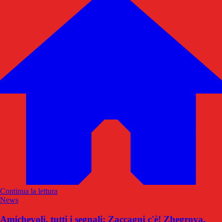
Continua la lettura
News
Amichevoli, tutti i segnali: Zaccagni c'è! Zhegrova,