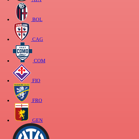
BOL
CAG
COM
FIO
FRO
GEN