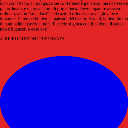
dico con affetto, è un ragazzo serio. Barbieri è generoso, ma dev’essere
più ordinato: è un assaltatore di prima linea. Deve imparare a essere
ordinato, a non “suicidarsi” nelle azioni offensive, ma è giovane e
imparerà. Faremo chiudere la palestra del Centro Arvedi, la riempiremo
di tanti palloni (sorride, ndr)! Il calcio si gioca con il pallone, il calcio
non è bilanceri o cose così".
© RIPRODUZIONE RISERVATA