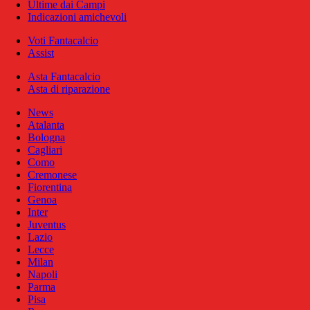
Ultime dai Campi
Indicazioni amichevoli
Voti Fantacalcio
Assist
Asta Fantacalcio
Asta di riparazione
News
Atalanta
Bologna
Cagliari
Como
Cremonese
Fiorentina
Genoa
Inter
Juventus
Lazio
Lecce
Milan
Napoli
Parma
Pisa