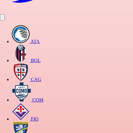
ATA
BOL
CAG
COM
FIO