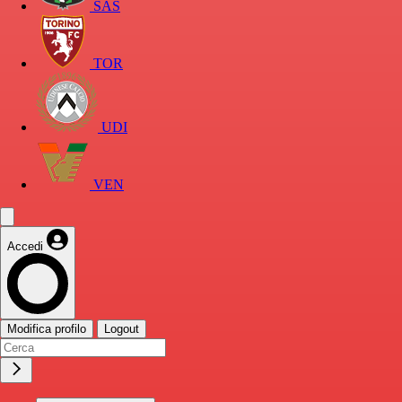
SAS
TOR
UDI
VEN
Accedi
Modifica profilo
Logout