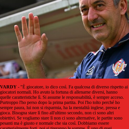
VARDY
- "È giocatore, io dico così. Fa qualcosa di diverso rispetto ai
giocatori normali. Ho avuto la fortuna di allenarne diversi, hanno
quelle caratteristiche lì. Si assume le responsabilità, è sempre acceso.
Purtroppo l'ho perso dopo la prima partita. Poi l'ho tolto perché ho
sempre paura, lui non si risparmia, ha la mentalità inglese, pressa e
gioca. Bisogna stare lì fino all'ultimo secondo, non ci sono altri
obiettivi. Se vogliamo stare lì non ci sono alternative, le partite sono
pesanti ma è giusto e normale che sia così. Dobbiamo essere
caratterialmente forti, poi si tireranno le somme. È uno di quei