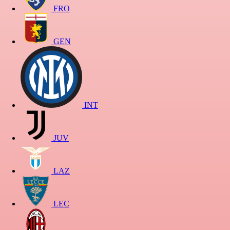
FRO
GEN
INT
JUV
LAZ
LEC