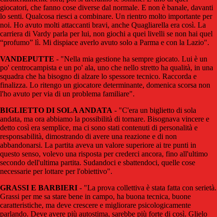
giocatori, che fanno cose diverse dal normale. E non è banale, davanti
lo senti. Qualcosa riesci a combinare. Un rientro molto importante per
noi. Ho avuto molti attaccanti bravi, anche Quagliarella era così. La
carriera di Vardy parla per lui, non giochi a quei livelli se non hai quel
“profumo” lì. Mi dispiace averlo avuto solo a Parma e con la Lazio".
VANDEPUTTE
- "Nella mia gestione ha sempre giocato. Lui è un
po' centrocampista e un po' ala, uno che nello stretto ha qualità, in una
squadra che ha bisogno di alzare lo spessore tecnico. Raccorda e
finalizza. Lo ritengo un giocatore determinante, domenica scorsa non
l'ho avuto per via di un problema familiare".
BIGLIETTO DI SOLA ANDATA
- "C'era un biglietto di sola
andata, ma ora abbiamo la possibilità di tornare. Bisognava vincere e
detto così era semplice, ma ci sono stati contenuti di personalità e
responsabilità, dimostrando di avere una reazione e di non
abbandonarsi. La partita aveva un valore superiore ai tre punti in
questo senso, volevo una risposta per crederci ancora, fino all'ultimo
secondo dell'ultima partita. Sudandoci e sbattendoci, quelle cose
necessarie per lottare per l'obiettivo".
GRASSI E BARBIERI
- "La prova collettiva è stata fatta con serietà.
Grassi per me sa stare bene in campo, ha buona tecnica, buone
caratteristiche, ma deve crescere e migliorare psicologicamente
parlando. Deve avere più autostima, sarebbe più forte di così. Glielo