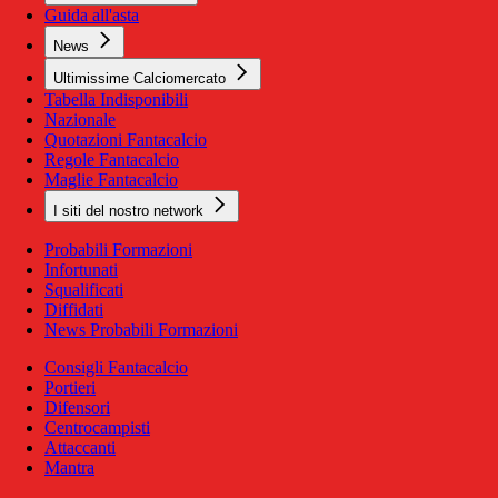
Guida all'asta
News
Ultimissime Calciomercato
Tabella Indisponibili
Nazionale
Quotazioni Fantacalcio
Regole Fantacalcio
Maglie Fantacalcio
I siti del nostro network
Probabili Formazioni
Infortunati
Squalificati
Diffidati
News Probabili Formazioni
Consigli Fantacalcio
Portieri
Difensori
Centrocampisti
Attaccanti
Mantra