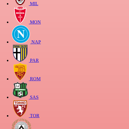
MIL
MON
NAP
PAR
ROM
SAS
TOR