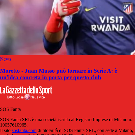
News
Moretto - Juan Musso può tornare in Serie A: è
un'idea concreta in porta per questo club
SOS Fanta
SOS Fanta SRL è una società iscritta al Registro Imprese di Milano n.
10057610965.
Il sito
sosfanta.com
di titolarità di SOS Fanta SRL, con sede a Milano,