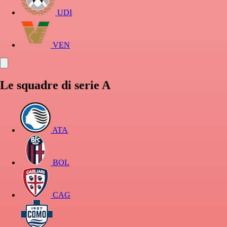
UDI
VEN
Le squadre di serie A
ATA
BOL
CAG