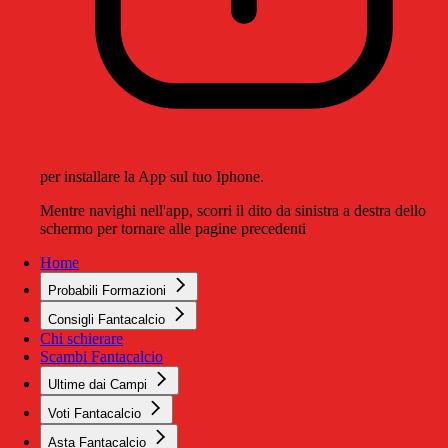
per installare la App sul tuo Iphone.
Mentre navighi nell'app, scorri il dito da sinistra a destra dello
schermo per tornare alle pagine precedenti
Home
Probabili Formazioni
Consigli Fantacalcio
Chi schierare
Scambi Fantacalcio
Ultime dai Campi
Voti Fantacalcio
Asta Fantacalcio