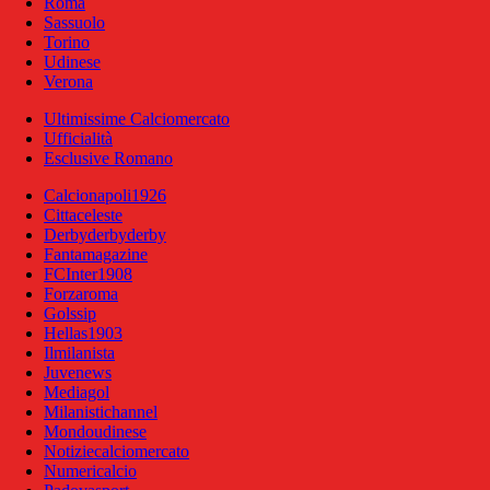
Roma
Sassuolo
Torino
Udinese
Verona
Ultimissime Calciomercato
Ufficialità
Esclusive Romano
Calcionapoli1926
Cittaceleste
Derbyderbyderby
Fantamagazine
FCInter1908
Forzaroma
Golssip
Hellas1903
Ilmilanista
Juvenews
Mediagol
Milanistichannel
Mondoudinese
Notiziecalciomercato
Numericalcio