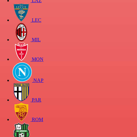
LAZ
LEC
MIL
MON
NAP
PAR
ROM