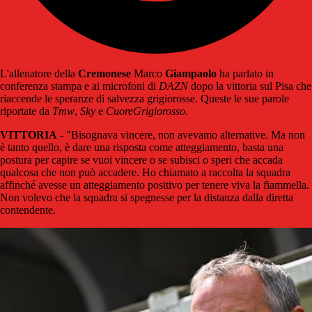
L'allenatore della
Cremonese
Marco
Giampaolo
ha parlato in
conferenza stampa e ai microfoni di
DAZN
dopo la vittoria sul Pisa che
riaccende le speranze di salvezza grigiorosse. Queste le sue parole
riportate da
Tmw
,
Sky
e
CuoreGrigiorosso
.
VITTORIA
- "Bisognava vincere, non avevamo alternative. Ma non
è tanto quello, è dare una risposta come atteggiamento, basta una
postura per capire se vuoi vincere o se subisci o speri che accada
qualcosa che non può accadere. Ho chiamato a raccolta la squadra
affinché avesse un atteggiamento positivo per tenere viva la fiammella.
Non volevo che la squadra si spegnesse per la distanza dalla diretta
contendente.