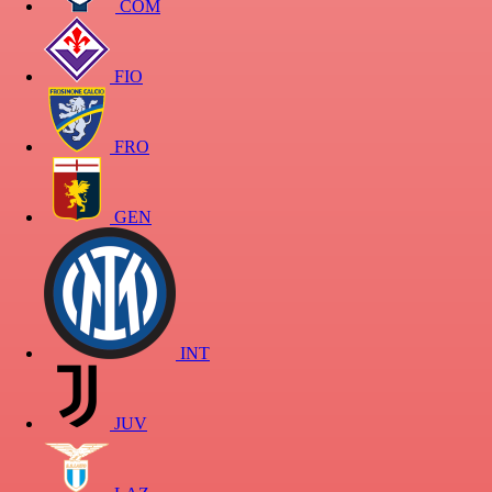
COM
FIO
FRO
GEN
INT
JUV