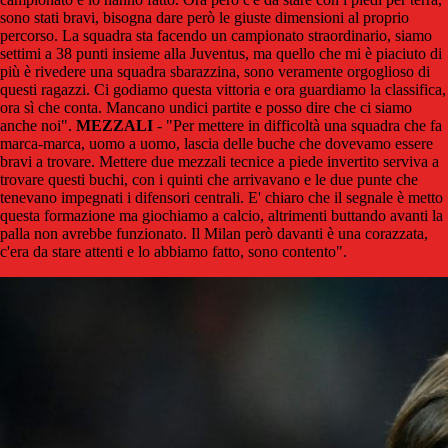
sono stati bravi, bisogna dare però le giuste dimensioni al proprio
percorso. La squadra sta facendo un campionato straordinario, siamo
settimi a 38 punti insieme alla Juventus, ma quello che mi è piaciuto di
più è rivedere una squadra sbarazzina, sono veramente orgoglioso di
questi ragazzi. Ci godiamo questa vittoria e ora guardiamo la classifica,
ora sì che conta. Mancano undici partite e posso dire che ci siamo
anche noi".
MEZZALI
- "Per mettere in difficoltà una squadra che fa
marca-marca, uomo a uomo, lascia delle buche che dovevamo essere
bravi a trovare. Mettere due mezzali tecnice a piede invertito serviva a
trovare questi buchi, con i quinti che arrivavano e le due punte che
tenevano impegnati i difensori centrali. E' chiaro che il segnale è metto
questa formazione ma giochiamo a calcio, altrimenti buttando avanti la
palla non avrebbe funzionato. Il Milan però davanti è una corazzata,
c'era da stare attenti e lo abbiamo fatto, sono contento".