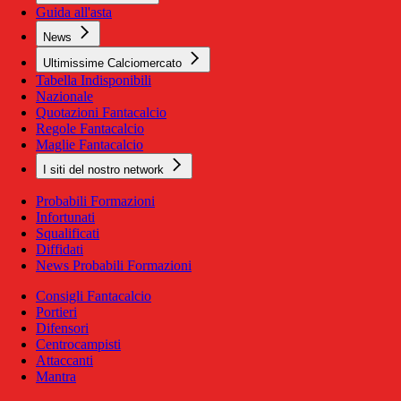
Guida all'asta
News
Ultimissime Calciomercato
Tabella Indisponibili
Nazionale
Quotazioni Fantacalcio
Regole Fantacalcio
Maglie Fantacalcio
I siti del nostro network
Probabili Formazioni
Infortunati
Squalificati
Diffidati
News Probabili Formazioni
Consigli Fantacalcio
Portieri
Difensori
Centrocampisti
Attaccanti
Mantra