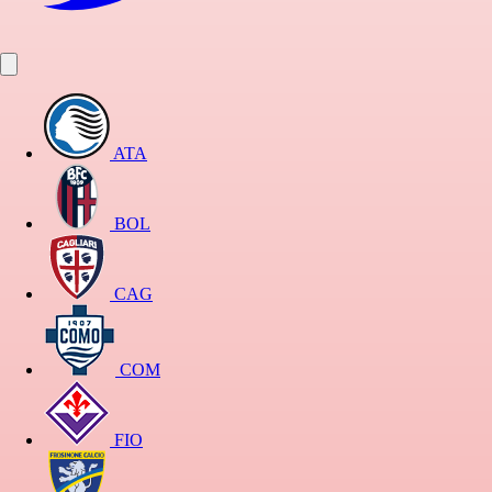
ATA
BOL
CAG
COM
FIO