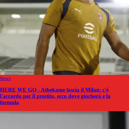
News
HERE WE GO - Athekame lascia il Milan: c'è
l'accordo per il prestito, ecco dove giocherà e la
formula