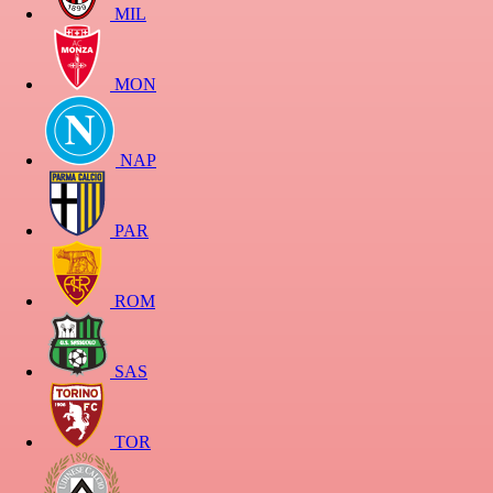
MIL
MON
NAP
PAR
ROM
SAS
TOR