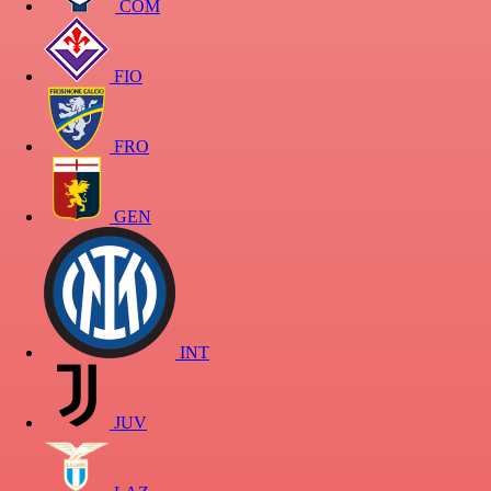
COM
FIO
FRO
GEN
INT
JUV