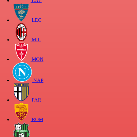
LAZ
LEC
MIL
MON
NAP
PAR
ROM