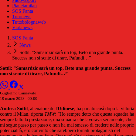
Padovasport
Pianetamilan
SOS Fanta
Toronews
Tuttobolognaweb
Violanews
SOS Fanta
News
Sottil: "Samardzic sarà un top, Beto una grande punta.
Success non si sente di tirare, Pafundi…”
Sottil: "Samardzic sarà un top, Beto una grande punta. Success
non si sente di tirare, Pafundi…”
Guglielmo Cannavale
19 marzo 2023 - 00:00
Andrea Sottil
, allenatore dell'
Udinese
, ha parlato così dopo la vittoria
contro il Milan, riporta
TMW: "
Ho sempre detto che questa squadra ha
sempre fatto la prestazione, una squadra che lavorava seriamente, che
mi segue passo per passo e non ha mai smesso di credere nelle proprie
potenzialità, ero convinto che sarebbero tornati protagonisti del
campionato e lo hanno fatto. Ora però c'è da stare con i piedi per terra,