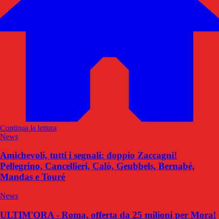
Continua la lettura
News
Amichevoli, tutti i segnali: doppio Zaccagni!
Pellegrino, Cancellieri, Calò, Geubbels, Bernabé,
Mandas e Touré
News
ULTIM'ORA - Roma, offerta da 25 milioni per Mora!