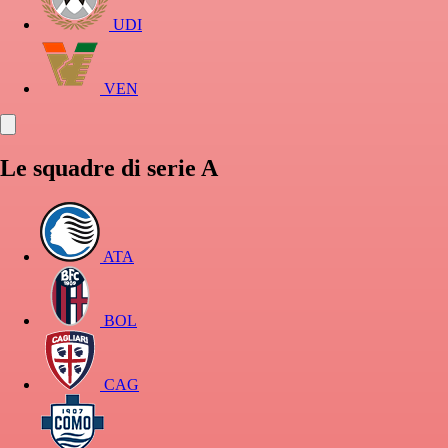
UDI
VEN
Le squadre di serie A
ATA
BOL
CAG