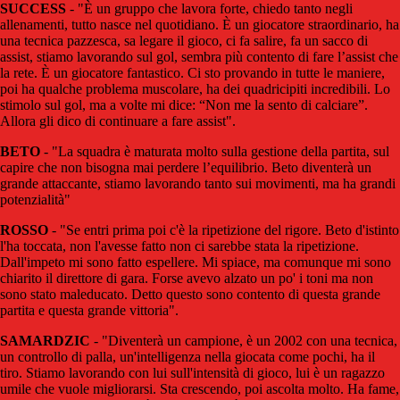
SUCCESS
- "È un gruppo che lavora forte, chiedo tanto negli
allenamenti, tutto nasce nel quotidiano. È un giocatore straordinario, ha
una tecnica pazzesca, sa legare il gioco, ci fa salire, fa un sacco di
assist, stiamo lavorando sul gol, sembra più contento di fare l’assist che
la rete. È un giocatore fantastico. Ci sto provando in tutte le maniere,
poi ha qualche problema muscolare, ha dei quadricipiti incredibili. Lo
stimolo sul gol, ma a volte mi dice: “Non me la sento di calciare”.
Allora gli dico di continuare a fare assist".
BETO
- "La squadra è maturata molto sulla gestione della partita, sul
capire che non bisogna mai perdere l’equilibrio. Beto diventerà un
grande attaccante, stiamo lavorando tanto sui movimenti, ma ha grandi
potenzialità"
ROSSO
- "Se entri prima poi c'è la ripetizione del rigore. Beto d'istinto
l'ha toccata, non l'avesse fatto non ci sarebbe stata la ripetizione.
Dall'impeto mi sono fatto espellere. Mi spiace, ma comunque mi sono
chiarito il direttore di gara. Forse avevo alzato un po' i toni ma non
sono stato maleducato. Detto questo sono contento di questa grande
partita e questa grande vittoria".
SAMARDZIC
- "Diventerà un campione, è un 2002 con una tecnica,
un controllo di palla, un'intelligenza nella giocata come pochi, ha il
tiro. Stiamo lavorando con lui sull'intensità di gioco, lui è un ragazzo
umile che vuole migliorarsi. Sta crescendo, poi ascolta molto. Ha fame,