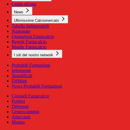
Guida all'asta
News
Ultimissime Calciomercato
Tabella Indisponibili
Nazionale
Quotazioni Fantacalcio
Regole Fantacalcio
Maglie Fantacalcio
I siti del nostro network
Probabili Formazioni
Infortunati
Squalificati
Diffidati
News Probabili Formazioni
Consigli Fantacalcio
Portieri
Difensori
Centrocampisti
Attaccanti
Mantra