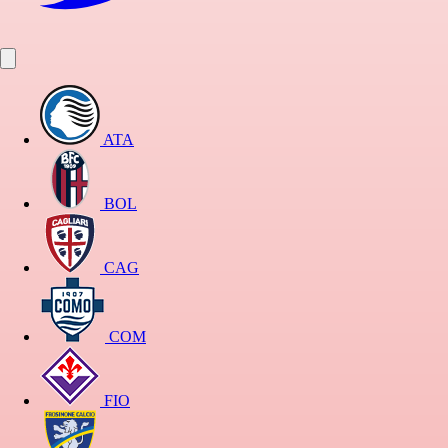
ATA
BOL
CAG
COM
FIO