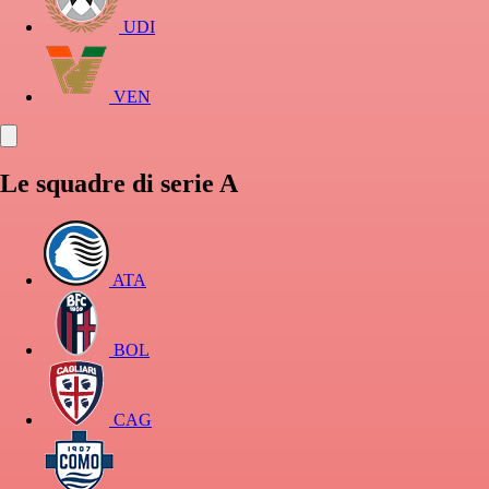
UDI
VEN
Le squadre di serie A
ATA
BOL
CAG