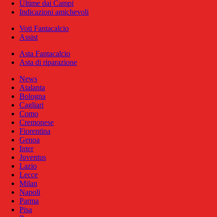
Ultime dai Campi
Indicazioni amichevoli
Voti Fantacalcio
Assist
Asta Fantacalcio
Asta di riparazione
News
Atalanta
Bologna
Cagliari
Como
Cremonese
Fiorentina
Genoa
Inter
Juventus
Lazio
Lecce
Milan
Napoli
Parma
Pisa