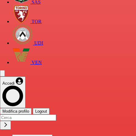
SAS
TOR
UDI
VEN
Accedi
Modifica profilo
Logout