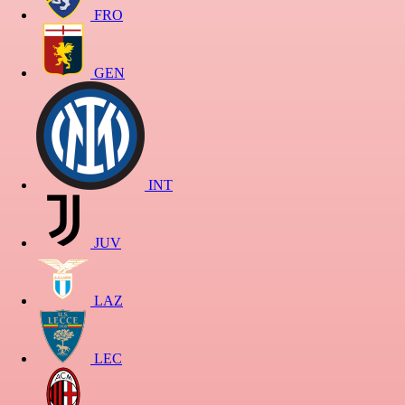
FRO
GEN
INT
JUV
LAZ
LEC