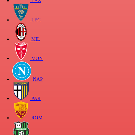
LAZ
LEC
MIL
MON
NAP
PAR
ROM