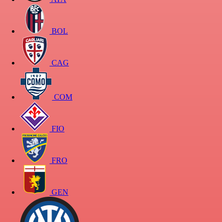
BOL
CAG
COM
FIO
FRO
GEN